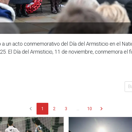
ió a un acto conmemorativo del Día del Armisticio en el Na
25. El Día del Armisticio, 11 de noviembre, conmemora el f
chevron_left
chevron_right
1
2
3
...
10