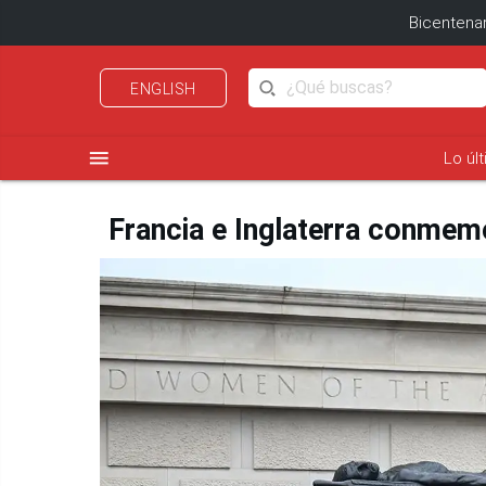
Bicentenar
ENGLISH
menu
Lo úl
Francia e Inglaterra conmemo