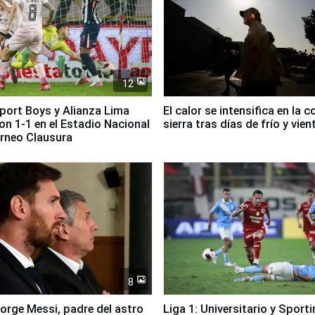
12
Sport Boys y Alianza Lima
El calor se intensifica en la c
n 1-1 en el Estadio Nacional
sierra tras días de frío y vien
orneo Clausura
8
Jorge Messi, padre del astro
Liga 1: Universitario y Sport