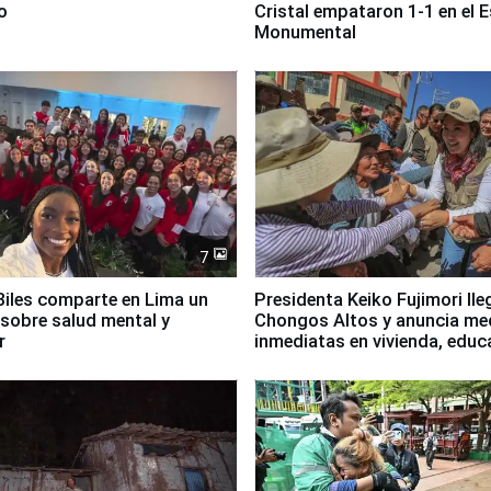
o
Cristal empataron 1-1 en el 
Monumental
7
iles comparte en Lima un
Presidenta Keiko Fujimori lle
sobre salud mental y
Chongos Altos y anuncia me
r
inmediatas en vivienda, educ
salud y empleo