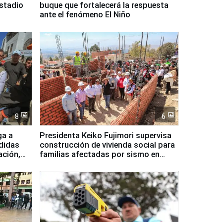
Estadio
buque que fortalecerá la respuesta
ante el fenómeno El Niño
8
6
ga a
Presidenta Keiko Fujimori supervisa
didas
construcción de vivienda social para
ación,
familias afectadas por sismo en
Junín