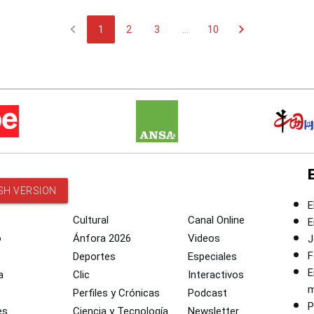
chevron_left
chevron_right
1
2
3
...
10
SH VERSION
E
Cultural
Canal Online
E
o
Ánfora 2026
Videos
J
F
Deportes
Especiales
E
a
Clic
Interactivos
m
Perfiles y Crónicas
Podcast
P
es
Ciencia y Tecnología
Newsletter