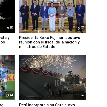
9
6
osta y
Presidenta Keiko Fujimori sostuvo
tos
reunión con el fiscal de la nación y
ministros de Estado
12
11
ing
Perú incorpora a su flota nuevo