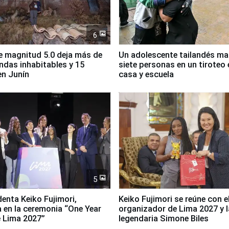
6
 magnitud 5.0 deja más de
Un adolescente tailandés ma
endas inhabitables y 15
siete personas en un tiroteo 
en Junín
casa y escuela
5
denta Keiko Fujimori,
Keiko Fujimori se reúne con e
a en la ceremonia “One Year
organizador de Lima 2027 y l
 Lima 2027”
legendaria Simone Biles