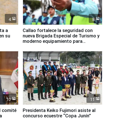
4
8
ta a
Callao fortalece la seguridad con
en su
nueva Brigada Especial de Turismo y
moderno equipamiento para
Serenazgo
10
11
l comité
Presidenta Keiko Fujimori asiste al
a
concurso ecuestre “Copa Junín”