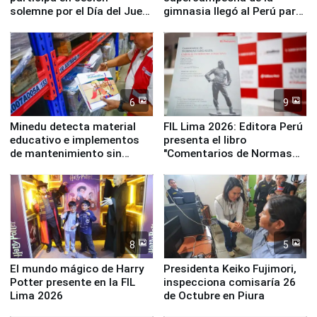
solemne por el Día del Juez
gimnasia llegó al Perú para
y la Jueza
empezar cuenta regresiva a
Panamericanos Lima 2027
6
9
Minedu detecta material
FIL Lima 2026: Editora Perú
educativo e implementos
presenta el libro
de mantenimiento sin
"Comentarios de Normas
distribuir en almacenes de
Legales: Laboral Vl .
la UGEL 2
Derecho Colectivo"
8
5
El mundo mágico de Harry
Presidenta Keiko Fujimori,
Potter presente en la FIL
inspecciona comisaría 26
Lima 2026
de Octubre en Piura