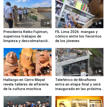
7
8
Presidenta Keiko Fujimori,
FIL Lima 2026: mangas y
supervisa trabajos de
cómics entre los favoritos
limpieza y descolmatación
de los jóvenes
en río Piura
7
6
Hallazgo en Cerro Mayal
Teleférico de Miraflores
revela talleres de alfarería
entra en etapa final y será
de la cultura mochica
inaugurado en las próximas
semanas