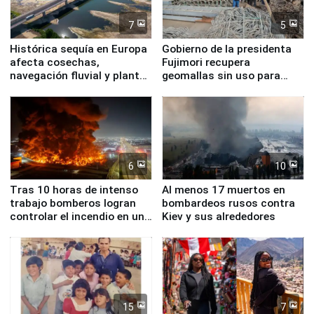
7
5
Histórica sequía en Europa
Gobierno de la presidenta
afecta cosechas,
Fujimori recupera
navegación fluvial y plantas
geomallas sin uso para
nucleares
proteger Santa Eulalia ante
Fenómeno El Niño
6
10
Tras 10 horas de intenso
Al menos 17 muertos en
trabajo bomberos logran
bombardeos rusos contra
controlar el incendio en una
Kiev y sus alrededores
planta química de Santiago
de Chile
15
7