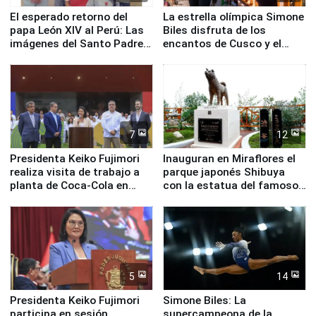
El esperado retorno del
La estrella olímpica Simone
papa León XIV al Perú: Las
Biles disfruta de los
imágenes del Santo Padre
encantos de Cusco y el
en su labor pastoral en
Valle Sagrado
nuestro país
7
12
Presidenta Keiko Fujimori
Inauguran en Miraflores el
realiza visita de trabajo a
parque japonés Shibuya
planta de Coca-Cola en
con la estatua del famoso
Pucusana
perro Hachiko
5
14
Presidenta Keiko Fujimori
Simone Biles: La
participa en sesión
supercampeona de la