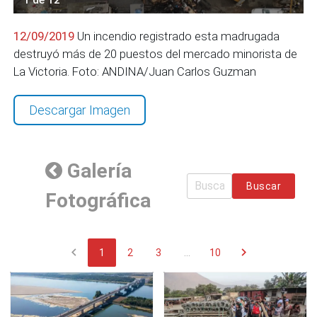
12/09/2019
Un incendio registrado esta madrugada
destruyó más de 20 puestos del mercado minorista de
La Victoria. Foto: ANDINA/Juan Carlos Guzman
Descargar Imagen
Galería
Buscar
Fotográfica
chevron_left
chevron_right
1
2
3
...
10