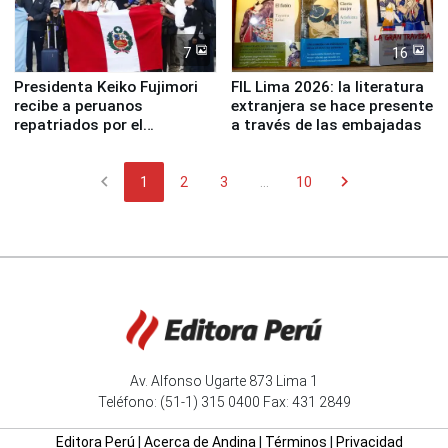
7
16
Presidenta Keiko Fujimori
FIL Lima 2026: la literatura
recibe a peruanos
extranjera se hace presente
repatriados por el
a través de las embajadas
terremoto en Venezuela
chevron_left
chevron_right
1
2
3
...
10
Av. Alfonso Ugarte 873 Lima 1
Teléfono: (51-1) 315 0400 Fax: 431 2849
Editora Perú
|
Acerca de Andina
|
Términos
|
Privacidad