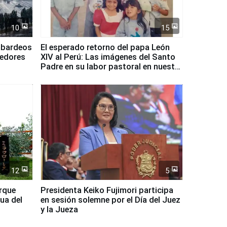
10
15
mbardeos
El esperado retorno del papa León
dedores
XIV al Perú: Las imágenes del Santo
Padre en su labor pastoral en nuestro
país
12
5
arque
Presidenta Keiko Fujimori participa
ua del
en sesión solemne por el Día del Juez
y la Jueza