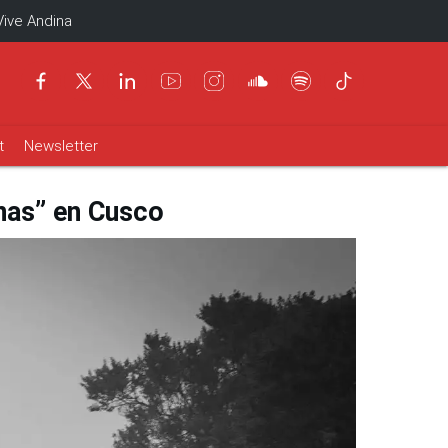
Vive Andina
t
Newsletter
nas” en Cusco