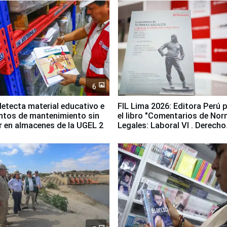
6
etecta material educativo e
FIL Lima 2026: Editora Perú 
ntos de mantenimiento sin
el libro "Comentarios de No
ir en almacenes de la UGEL 2
Legales: Laboral Vl . Derecho
Colectivo"