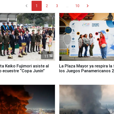
chevron_left
chevron_right
1
2
3
...
10
11
ta Keiko Fujimori asiste al
La Plaza Mayor ya respira la 
 ecuestre “Copa Junín”
los Juegos Panamericanos 