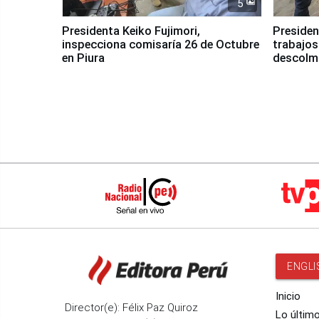
5
Presidenta Keiko Fujimori,
Presiden
inspecciona comisaría 26 de Octubre
trabajos
en Piura
descolma
ENGLI
Inicio
Director(e): Félix Paz Quiroz
Lo últim