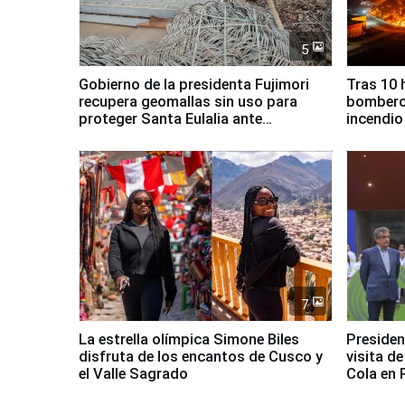
5
Gobierno de la presidenta Fujimori
Tras 10 
recupera geomallas sin uso para
bomberos
proteger Santa Eulalia ante
incendio
Fenómeno El Niño
Santiago
7
La estrella olímpica Simone Biles
Presiden
disfruta de los encantos de Cusco y
visita d
el Valle Sagrado
Cola en