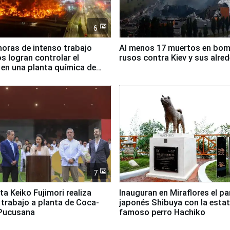
6
horas de intenso trabajo
Al menos 17 muertos en bo
 logran controlar el
rusos contra Kiev y sus alre
 en una planta química de
 de Chile
7
ta Keiko Fujimori realiza
Inauguran en Miraflores el p
e trabajo a planta de Coca-
japonés Shibuya con la estat
 Pucusana
famoso perro Hachiko