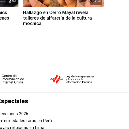
8
7
mics
Hallazgo en Cerro Mayal revela
venes
talleres de alfarería de la cultura
mochica
Especiales
lecciones 2026
nfermedades raras en Perú
oyas religiosas en Lima