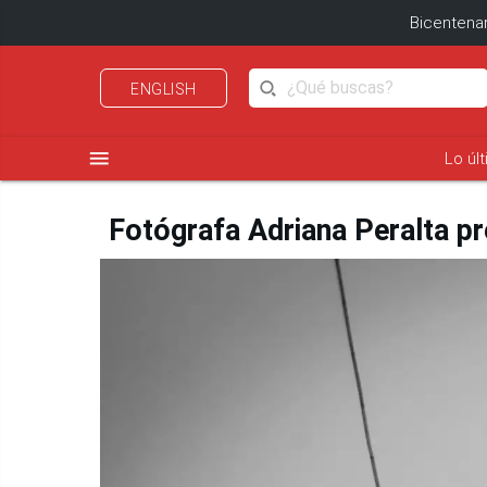
Bicentenar
ENGLISH
menu
Lo úl
Fotógrafa Adriana Peralta p