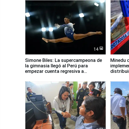
14
Simone Biles: La supercampeona de
Minedu d
la gimnasia llegó al Perú para
impleme
empezar cuenta regresiva a
distribu
Panamericanos Lima 2027