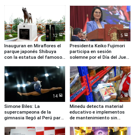
Valle Sagrado
Pucusana
12
5
Inauguran en Miraflores el
Presidenta Keiko Fujimori
parque japonés Shibuya
participa en sesión
con la estatua del famoso
solemne por el Día del Juez
perro Hachiko
y la Jueza
14
6
Simone Biles: La
Minedu detecta material
supercampeona de la
educativo e implementos
gimnasia llegó al Perú para
de mantenimiento sin
empezar cuenta regresiva a
distribuir en almacenes de
Panamericanos Lima 2027
la UGEL 2