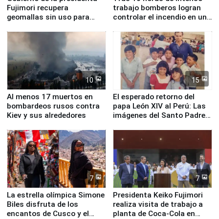
Fujimori recupera
trabajo bomberos logran
geomallas sin uso para
controlar el incendio en una
proteger Santa Eulalia ante
planta química de Santiago
Fenómeno El Niño
de Chile
10
15
Al menos 17 muertos en
El esperado retorno del
bombardeos rusos contra
papa León XIV al Perú: Las
Kiev y sus alrededores
imágenes del Santo Padre
en su labor pastoral en
nuestro país
7
7
La estrella olímpica Simone
Presidenta Keiko Fujimori
Biles disfruta de los
realiza visita de trabajo a
encantos de Cusco y el
planta de Coca-Cola en