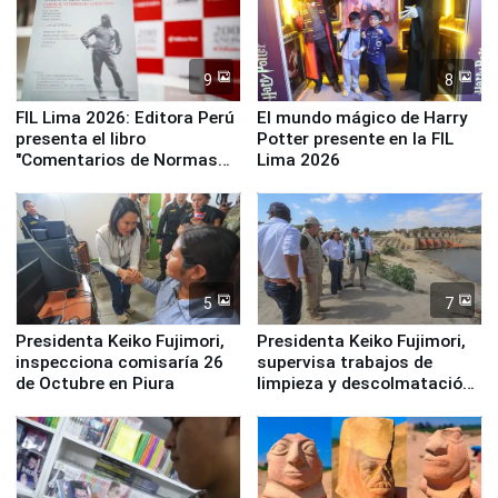
9
8
FIL Lima 2026: Editora Perú
El mundo mágico de Harry
presenta el libro
Potter presente en la FIL
"Comentarios de Normas
Lima 2026
Legales: Laboral Vl .
Derecho Colectivo"
5
7
Presidenta Keiko Fujimori,
Presidenta Keiko Fujimori,
inspecciona comisaría 26
supervisa trabajos de
de Octubre en Piura
limpieza y descolmatación
en río Piura