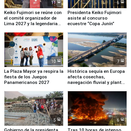
11
6
Keiko Fujimori se reúne con
Presidenta Keiko Fujimori
el comité organizador de
asiste al concurso
Lima 2027 y la legendaria
ecuestre “Copa Junín”
Simone Biles
10
7
La Plaza Mayor ya respira la
Histórica sequía en Europa
fiesta de los Juegos
afecta cosechas,
Panamericanos 2027
navegación fluvial y plantas
nucleares
5
6
Gobierno de la presidenta
Tras 10 horas de intenso