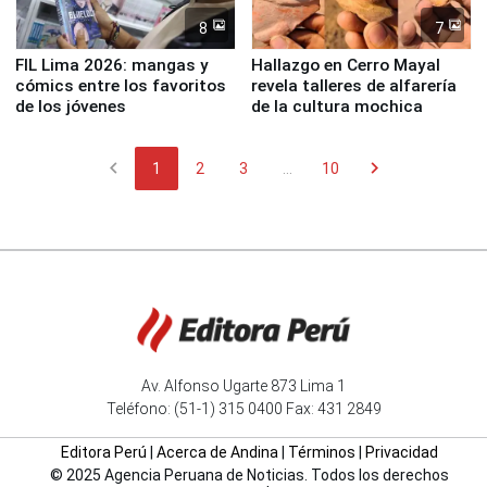
8
7
FIL Lima 2026: mangas y
Hallazgo en Cerro Mayal
cómics entre los favoritos
revela talleres de alfarería
de los jóvenes
de la cultura mochica
chevron_left
chevron_right
1
2
3
...
10
Av. Alfonso Ugarte 873 Lima 1
Teléfono: (51-1) 315 0400 Fax: 431 2849
Editora Perú
|
Acerca de Andina
|
Términos
|
Privacidad
© 2025 Agencia Peruana de Noticias. Todos los derechos