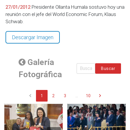
27/01/2012
Presidente Ollanta Humala sostuvo hoy una
reunión con el jefe del World Economic Forum, Klaus
Schwab.
Descargar Imagen
Galería
Buscar
Fotográfica
chevron_left
chevron_right
1
2
3
...
10