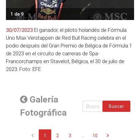
1 de 9
30/07/2023
El ganador, el piloto holandés de Fórmula
Uno Max Verstappen de Red Bull Racing celebra en el
podio después del Gran Premio de Bélgica de Fórmula 1
de 2023 en el circuito de carreras de Spa-
Francorchamps en Stavelot, Bélgica, el 30 de julio de
2023. Foto: EFE
Galería
Buscar
Fotográfica
chevron_left
chevron_right
1
2
3
...
10