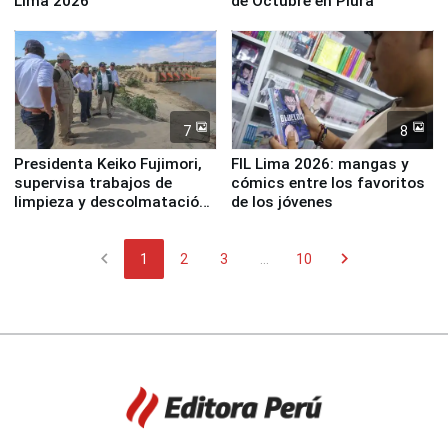
Lima 2026
de Octubre en Piura
7
8
Presidenta Keiko Fujimori,
FIL Lima 2026: mangas y
supervisa trabajos de
cómics entre los favoritos
limpieza y descolmatación
de los jóvenes
en río Piura
chevron_left
chevron_right
1
2
3
...
10