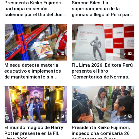
Presidenta Keiko Fujimori
Simone Biles: La
participa en sesión
supercampeona de la
solemne por el Día del Juez
gimnasia llegó al Perú para
y la Jueza
empezar cuenta regresiva a
Panamericanos Lima 2027
6
9
Minedu detecta material
FIL Lima 2026: Editora Perú
educativo e implementos
presenta el libro
de mantenimiento sin
"Comentarios de Normas
distribuir en almacenes de
Legales: Laboral Vl .
la UGEL 2
Derecho Colectivo"
8
5
El mundo mágico de Harry
Presidenta Keiko Fujimori,
Potter presente en la FIL
inspecciona comisaría 26