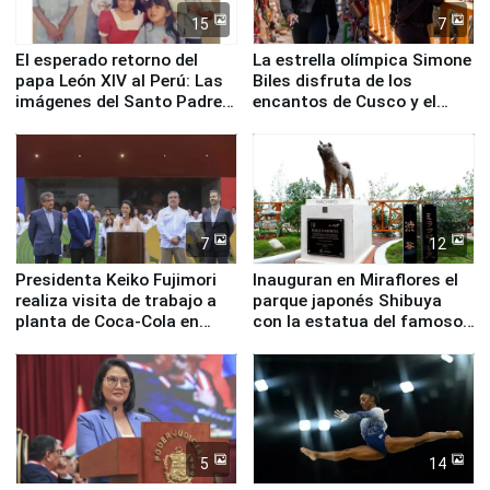
15
7
El esperado retorno del
La estrella olímpica Simone
papa León XIV al Perú: Las
Biles disfruta de los
imágenes del Santo Padre
encantos de Cusco y el
en su labor pastoral en
Valle Sagrado
nuestro país
7
12
Presidenta Keiko Fujimori
Inauguran en Miraflores el
realiza visita de trabajo a
parque japonés Shibuya
planta de Coca-Cola en
con la estatua del famoso
Pucusana
perro Hachiko
5
14