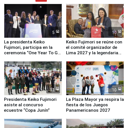
5
10
La presidenta Keiko
Keiko Fujimori se reúne con
Fujimori, participa en la
el comité organizador de
ceremonia “One Year To Go
Lima 2027 y la legendaria
de Lima 2027”
Simone Biles
11
10
Presidenta Keiko Fujimori
La Plaza Mayor ya respira la
asiste al concurso
fiesta de los Juegos
ecuestre “Copa Junín”
Panamericanos 2027