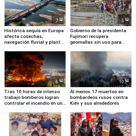
7
5
Histórica sequía en Europa
Gobierno de la presidenta
afecta cosechas,
Fujimori recupera
navegación fluvial y plantas
geomallas sin uso para
nucleares
proteger Santa Eulalia ante
Fenómeno El Niño
6
10
Tras 10 horas de intenso
Al menos 17 muertos en
trabajo bomberos logran
bombardeos rusos contra
controlar el incendio en una
Kiev y sus alrededores
planta química de Santiago
de Chile