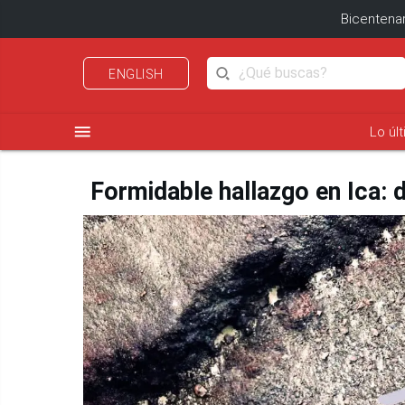
Bicentenar
ENGLISH
menu
Lo úl
Formidable hallazgo en Ica: