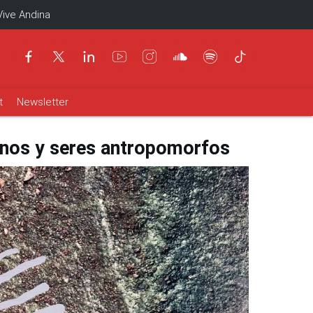
Vive Andina
t
Newsletter
linos y seres antropomorfos