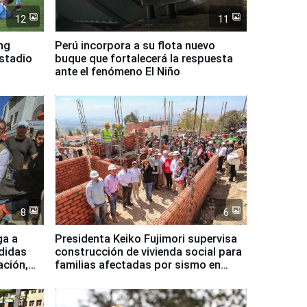
12
11
ing
Perú incorpora a su flota nuevo
Estadio
buque que fortalecerá la respuesta
ante el fenómeno El Niño
8
6
ga a
Presidenta Keiko Fujimori supervisa
didas
construcción de vivienda social para
ación,
familias afectadas por sismo en
Junín