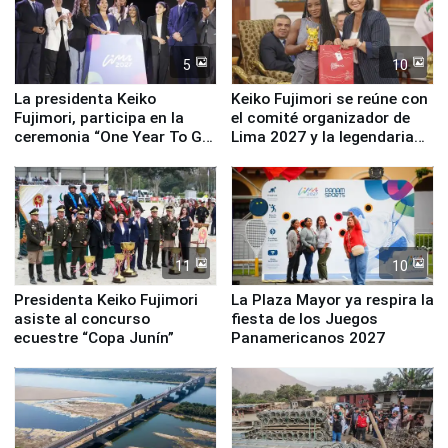
5
10
La presidenta Keiko
Keiko Fujimori se reúne con
Fujimori, participa en la
el comité organizador de
ceremonia “One Year To Go
Lima 2027 y la legendaria
de Lima 2027”
Simone Biles
11
10
Presidenta Keiko Fujimori
La Plaza Mayor ya respira la
asiste al concurso
fiesta de los Juegos
ecuestre “Copa Junín”
Panamericanos 2027