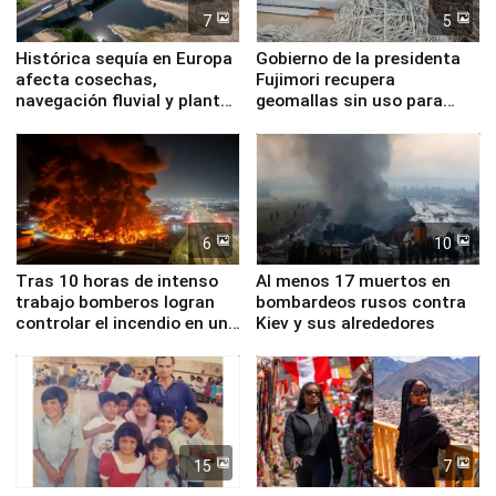
7
5
Histórica sequía en Europa
Gobierno de la presidenta
afecta cosechas,
Fujimori recupera
navegación fluvial y plantas
geomallas sin uso para
nucleares
proteger Santa Eulalia ante
Fenómeno El Niño
6
10
Tras 10 horas de intenso
Al menos 17 muertos en
trabajo bomberos logran
bombardeos rusos contra
controlar el incendio en una
Kiev y sus alrededores
planta química de Santiago
de Chile
15
7