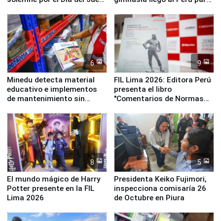
y la Jueza
empezar cuenta regresiva a
Panamericanos Lima 2027
6
9
Minedu detecta material
FIL Lima 2026: Editora Perú
educativo e implementos
presenta el libro
de mantenimiento sin
"Comentarios de Normas
distribuir en almacenes de
Legales: Laboral Vl .
la UGEL 2
Derecho Colectivo"
8
5
El mundo mágico de Harry
Presidenta Keiko Fujimori,
Potter presente en la FIL
inspecciona comisaría 26
Lima 2026
de Octubre en Piura