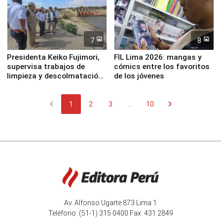
7
8
Presidenta Keiko Fujimori,
FIL Lima 2026: mangas y
supervisa trabajos de
cómics entre los favoritos
limpieza y descolmatación
de los jóvenes
en río Piura
chevron_left
chevron_right
1
2
3
...
10
Av. Alfonso Ugarte 873 Lima 1
Teléfono: (51-1) 315 0400 Fax: 431 2849