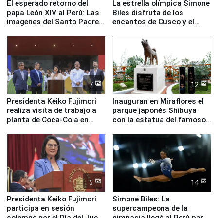
El esperado retorno del
La estrella olímpica Simone
papa León XIV al Perú: Las
Biles disfruta de los
imágenes del Santo Padre
encantos de Cusco y el
en su labor pastoral en
Valle Sagrado
nuestro país
7
12
Presidenta Keiko Fujimori
Inauguran en Miraflores el
realiza visita de trabajo a
parque japonés Shibuya
planta de Coca-Cola en
con la estatua del famoso
Pucusana
perro Hachiko
5
14
Presidenta Keiko Fujimori
Simone Biles: La
participa en sesión
supercampeona de la
solemne por el Día del Juez
gimnasia llegó al Perú para