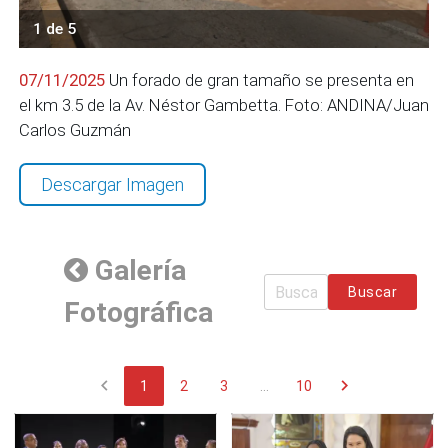
1 de 5
07/11/2025
Un forado de gran tamaño se presenta en
el km 3.5 de la Av. Néstor Gambetta. Foto: ANDINA/Juan
Carlos Guzmán
Descargar Imagen
Galería
Buscar
Fotográfica
chevron_left
chevron_right
1
2
3
...
10