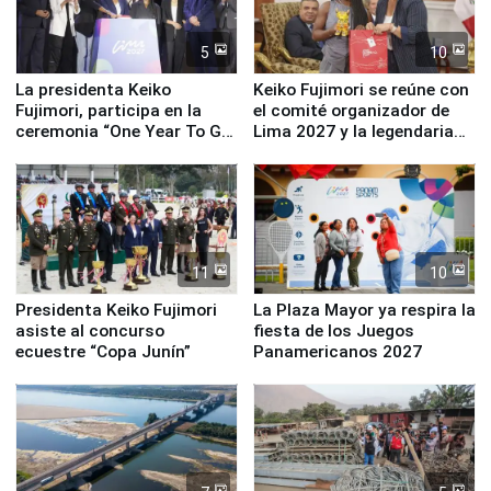
5
10
La presidenta Keiko
Keiko Fujimori se reúne con
Fujimori, participa en la
el comité organizador de
ceremonia “One Year To Go
Lima 2027 y la legendaria
de Lima 2027”
Simone Biles
11
10
Presidenta Keiko Fujimori
La Plaza Mayor ya respira la
asiste al concurso
fiesta de los Juegos
ecuestre “Copa Junín”
Panamericanos 2027