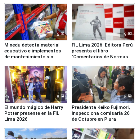
y la Jueza
empezar cuenta regresiva a
Panamericanos Lima 2027
6
9
Minedu detecta material
FIL Lima 2026: Editora Perú
educativo e implementos
presenta el libro
de mantenimiento sin
"Comentarios de Normas
distribuir en almacenes de
Legales: Laboral Vl .
la UGEL 2
Derecho Colectivo"
8
5
El mundo mágico de Harry
Presidenta Keiko Fujimori,
Potter presente en la FIL
inspecciona comisaría 26
Lima 2026
de Octubre en Piura