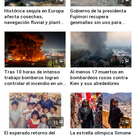
7
5
Histórica sequía en Europa
Gobierno de la presidenta
afecta cosechas,
Fujimori recupera
navegación fluvial y plantas
geomallas sin uso para
nucleares
proteger Santa Eulalia ante
Fenómeno El Niño
6
10
Tras 10 horas de intenso
Al menos 17 muertos en
trabajo bomberos logran
bombardeos rusos contra
controlar el incendio en una
Kiev y sus alrededores
planta química de Santiago
de Chile
15
7
El esperado retorno del
La estrella olímpica Simone