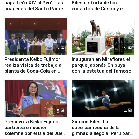
papa León XIV al Perú: Las
Biles disfruta de los
imágenes del Santo Padre
encantos de Cusco y el
en su labor pastoral en
Valle Sagrado
nuestro país
7
12
Presidenta Keiko Fujimori
Inauguran en Miraflores el
realiza visita de trabajo a
parque japonés Shibuya
planta de Coca-Cola en
con la estatua del famoso
Pucusana
perro Hachiko
5
14
Presidenta Keiko Fujimori
Simone Biles: La
participa en sesión
supercampeona de la
solemne por el Día del Juez
gimnasia llegó al Perú para