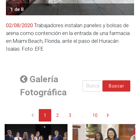
1 de 8
02/08/2020
Trabajadores instalan paneles y bolsas de
arena como contención en la entrada de una farmacia
en Miami Beach, Florida; ante el paso del Huracán
Isaías. Foto: EFE
Galería
Buscar
Fotográfica
chevron_left
chevron_right
1
2
3
...
10