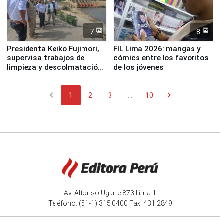
7
8
Presidenta Keiko Fujimori,
FIL Lima 2026: mangas y
supervisa trabajos de
cómics entre los favoritos
limpieza y descolmatación
de los jóvenes
en río Piura
chevron_left
chevron_right
1
2
3
...
10
Av. Alfonso Ugarte 873 Lima 1
Teléfono: (51-1) 315 0400 Fax: 431 2849