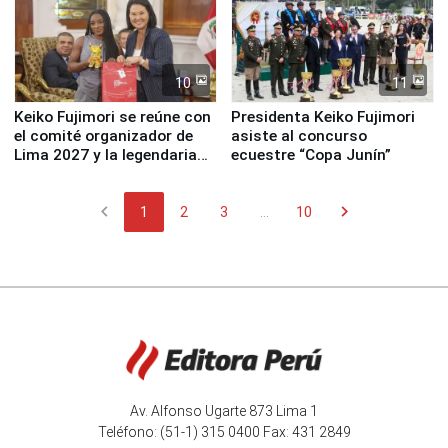
10
11
Keiko Fujimori se reúne con
Presidenta Keiko Fujimori
el comité organizador de
asiste al concurso
Lima 2027 y la legendaria
ecuestre “Copa Junín”
Simone Biles
chevron_left
chevron_right
1
2
3
...
10
Av. Alfonso Ugarte 873 Lima 1
Teléfono: (51-1) 315 0400 Fax: 431 2849