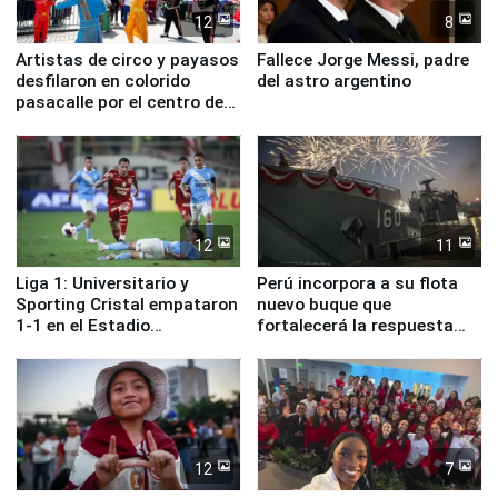
12
8
Artistas de circo y payasos
Fallece Jorge Messi, padre
desfilaron en colorido
del astro argentino
pasacalle por el centro de
Lima
12
11
Liga 1: Universitario y
Perú incorpora a su flota
Sporting Cristal empataron
nuevo buque que
1-1 en el Estadio
fortalecerá la respuesta
Monumental
ante el fenómeno El Niño
12
7