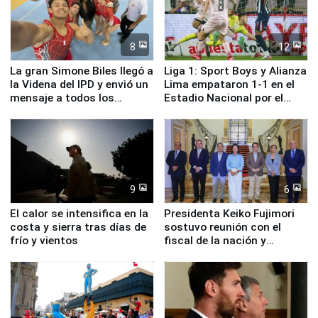
8
12
La gran Simone Biles llegó a
Liga 1: Sport Boys y Alianza
la Videna del IPD y envió un
Lima empataron 1-1 en el
mensaje a todos los
Estadio Nacional por el
deportistas del Perú
Torneo Clausura
9
6
El calor se intensifica en la
Presidenta Keiko Fujimori
costa y sierra tras días de
sostuvo reunión con el
frío y vientos
fiscal de la nación y
ministros de Estado