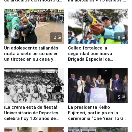
la visita del papa León XIV
Junín
4
8
Un adolescente tailandés
Callao fortalece la
mata a siete personas en
seguridad con nueva
un tiroteo en su casa y
Brigada Especial de
escuela
Turismo y moderno
equipamiento para
Serenazgo
10
5
¡La crema está de fiesta!
La presidenta Keiko
Universitario de Deportes
Fujimori, participa en la
celebra hoy 102 años de
ceremonia “One Year To Go
fundación
de Lima 2027”