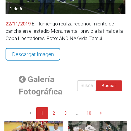
1 de 6
22/11/2019
El Flamengo realiza reconocimiento de
cancha en el estadio Monumental, previo a la final de la
Copa Libertadores. Foto: ANDINA/Vidal Tarqui
Descargar Imagen
Galería
Buscar
Fotográfica
chevron_left
chevron_right
1
2
3
...
10