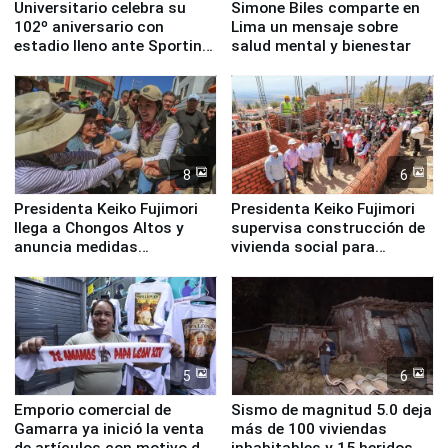
Universitario celebra su
Simone Biles comparte en
102º aniversario con
Lima un mensaje sobre
estadio lleno ante Sporting
salud mental y bienestar
Cristal
8
6
Presidenta Keiko Fujimori
Presidenta Keiko Fujimori
llega a Chongos Altos y
supervisa construcción de
anuncia medidas
vivienda social para
inmediatas en vivienda,
familias afectadas por
educación, salud y empleo
sismo en Junín
5
6
Emporio comercial de
Sismo de magnitud 5.0 deja
Gamarra ya inició la venta
más de 100 viviendas
de artículos con motivo de
inhabitables y 15 heridos en