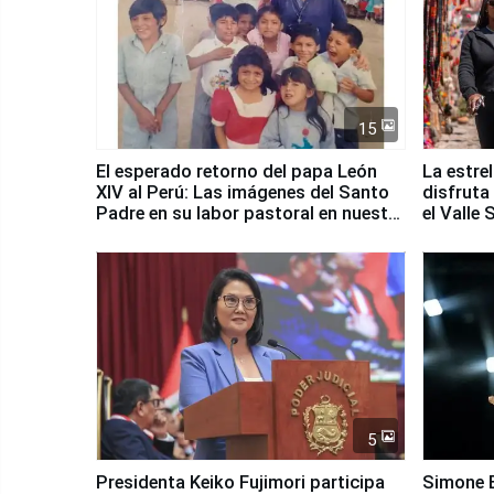
15
El esperado retorno del papa León
La estre
XIV al Perú: Las imágenes del Santo
disfruta
Padre en su labor pastoral en nuestro
el Valle
país
5
Presidenta Keiko Fujimori participa
Simone B