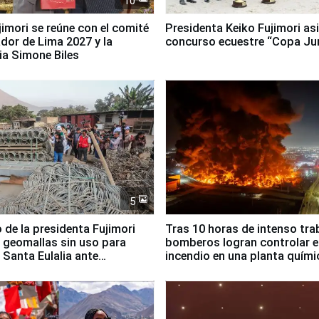
10
jimori se reúne con el comité
Presidenta Keiko Fujimori asi
dor de Lima 2027 y la
concurso ecuestre “Copa Ju
ia Simone Biles
5
 de la presidenta Fujimori
Tras 10 horas de intenso tra
 geomallas sin uso para
bomberos logran controlar e
 Santa Eulalia ante
incendio en una planta quími
o El Niño
Santiago de Chile