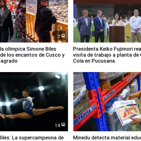
7
lla olímpica Simone Biles
Presidenta Keiko Fujimori rea
 de los encantos de Cusco y
visita de trabajo a planta de
 Sagrado
Cola en Pucusana
14
iles: La supercampeona de
Minedu detecta material edu