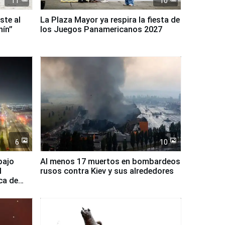
11
10
ste al
La Plaza Mayor ya respira la fiesta de
nín”
los Juegos Panamericanos 2027
6
10
bajo
Al menos 17 muertos en bombardeos
l
rusos contra Kiev y sus alrededores
ca de