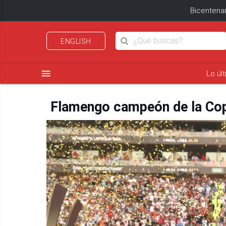
Bicentenar
ENGLISH
menu
Lo úl
Flamengo campeón de la Cop