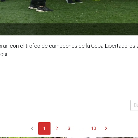
n con el trofeo de campeones de la Copa Libertadores 2019
qui
chevron_left
chevron_right
1
2
3
...
10