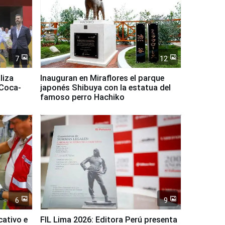
7
12
liza
Inauguran en Miraflores el parque
 Coca-
japonés Shibuya con la estatua del
famoso perro Hachiko
6
9
cativo e
FIL Lima 2026: Editora Perú presenta