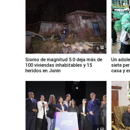
6
Sismo de magnitud 5.0 deja más de
Un adole
100 viviendas inhabitables y 15
siete pe
heridos en Junín
casa y e