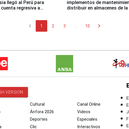
sia llegó al Perú para
implementos de mantenimien
cuenta regresiva a
distribuir en almacenes de l
icanos Lima 2027
chevron_left
chevron_right
1
2
3
...
10
SH VERSION
E
Cultural
Canal Online
E
o
Ánfora 2026
Videos
J
F
Deportes
Especiales
E
a
Clic
Interactivos