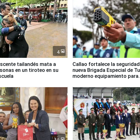
4
scente tailandés mata a
Callao fortalece la segurida
rsonas en un tiroteo en su
nueva Brigada Especial de T
scuela
moderno equipamiento para
Serenazgo