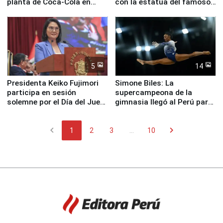
planta de Coca-Cola en
con la estatua del famoso
Pucusana
perro Hachiko
5
14
Presidenta Keiko Fujimori
Simone Biles: La
participa en sesión
supercampeona de la
solemne por el Día del Juez
gimnasia llegó al Perú para
y la Jueza
empezar cuenta regresiva a
Panamericanos Lima 2027
chevron_left
chevron_right
1
2
3
...
10