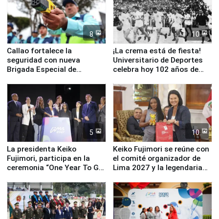
8
10
Callao fortalece la
¡La crema está de fiesta!
seguridad con nueva
Universitario de Deportes
Brigada Especial de
celebra hoy 102 años de
Turismo y moderno
fundación
equipamiento para
Serenazgo
5
10
La presidenta Keiko
Keiko Fujimori se reúne con
Fujimori, participa en la
el comité organizador de
ceremonia “One Year To Go
Lima 2027 y la legendaria
de Lima 2027”
Simone Biles