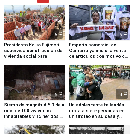
6
5
Presidenta Keiko Fujimori
Emporio comercial de
supervisa construcción de
Gamarra ya inició la venta
vivienda social para
de artículos con motivo de
familias afectadas por
la visita del papa León XIV
sismo en Junín
6
4
Sismo de magnitud 5.0 deja
Un adolescente tailandés
más de 100 viviendas
mata a siete personas en
inhabitables y 15 heridos en
un tiroteo en su casa y
Junín
escuela