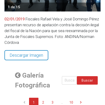
1 de 15
02/01/2019
Fiscales Rafael Vela y José Domingo Pérez
presentan recurso de apelación contra la decisión ilegal
del fiscal de la Nación para que sea reexaminada por la
Junta de Fiscales Supremos. Foto: ANDINA/Norman
Córdova
Descargar Imagen
Galería
Buscar
Fotográfica
chevron_left
chevron_right
1
2
3
...
10