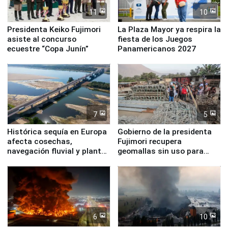
11
10
Presidenta Keiko Fujimori
La Plaza Mayor ya respira la
asiste al concurso
fiesta de los Juegos
ecuestre “Copa Junín”
Panamericanos 2027
7
5
Histórica sequía en Europa
Gobierno de la presidenta
afecta cosechas,
Fujimori recupera
navegación fluvial y plantas
geomallas sin uso para
nucleares
proteger Santa Eulalia ante
Fenómeno El Niño
6
10