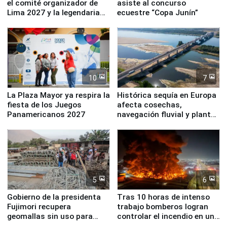
el comité organizador de
asiste al concurso
Lima 2027 y la legendaria
ecuestre “Copa Junín”
Simone Biles
10
7
La Plaza Mayor ya respira la
Histórica sequía en Europa
fiesta de los Juegos
afecta cosechas,
Panamericanos 2027
navegación fluvial y plantas
nucleares
5
6
Gobierno de la presidenta
Tras 10 horas de intenso
Fujimori recupera
trabajo bomberos logran
geomallas sin uso para
controlar el incendio en una
proteger Santa Eulalia ante
planta química de Santiago