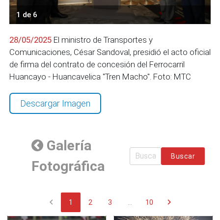
1 de 6
28/05/2025
El ministro de Transportes y
Comunicaciones, César Sandoval, presidió el acto oficial
de firma del contrato de concesión del Ferrocarril
Huancayo - Huancavelica "Tren Macho". Foto: MTC
Descargar Imagen
Galería
Buscar
Fotográfica
chevron_left
chevron_right
1
2
3
...
10