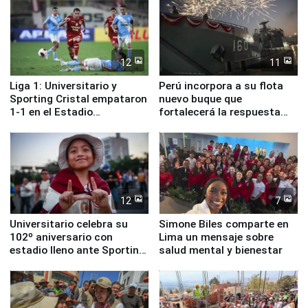
12
11
Liga 1: Universitario y
Perú incorpora a su flota
Sporting Cristal empataron
nuevo buque que
1-1 en el Estadio
fortalecerá la respuesta
Monumental
ante el fenómeno El Niño
12
7
Universitario celebra su
Simone Biles comparte en
102º aniversario con
Lima un mensaje sobre
estadio lleno ante Sporting
salud mental y bienestar
Cristal