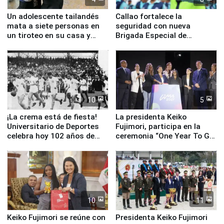
Un adolescente tailandés
Callao fortalece la
mata a siete personas en
seguridad con nueva
un tiroteo en su casa y
Brigada Especial de
escuela
Turismo y moderno
equipamiento para
Serenazgo
10
5
¡La crema está de fiesta!
La presidenta Keiko
Universitario de Deportes
Fujimori, participa en la
celebra hoy 102 años de
ceremonia “One Year To Go
fundación
de Lima 2027”
10
11
Keiko Fujimori se reúne con
Presidenta Keiko Fujimori