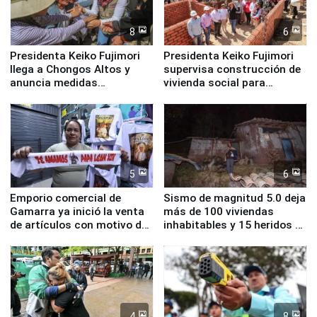
8
6
Presidenta Keiko Fujimori
Presidenta Keiko Fujimori
llega a Chongos Altos y
supervisa construcción de
anuncia medidas
vivienda social para
inmediatas en vivienda,
familias afectadas por
educación, salud y empleo
sismo en Junín
5
6
Emporio comercial de
Sismo de magnitud 5.0 deja
Gamarra ya inició la venta
más de 100 viviendas
de artículos con motivo de
inhabitables y 15 heridos en
la visita del papa León XIV
Junín
4
8