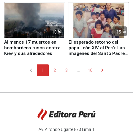
Fenómeno El Niño
de Chile
10
15
Al menos 17 muertos en
El esperado retorno del
bombardeos rusos contra
papa León XIV al Perú: Las
Kiev y sus alrededores
imágenes del Santo Padre
en su labor pastoral en
nuestro país
chevron_left
chevron_right
1
2
3
...
10
Av. Alfonso Ugarte 873 Lima 1