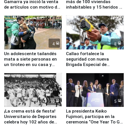
Gamarra ya inició la venta
más de 100 viviendas
de artículos con motivo de
inhabitables y 15 heridos en
la visita del papa León XIV
Junín
4
8
Un adolescente tailandés
Callao fortalece la
mata a siete personas en
seguridad con nueva
un tiroteo en su casa y
Brigada Especial de
escuela
Turismo y moderno
equipamiento para
Serenazgo
10
5
¡La crema está de fiesta!
La presidenta Keiko
Universitario de Deportes
Fujimori, participa en la
celebra hoy 102 años de
ceremonia “One Year To Go
fundación
de Lima 2027”