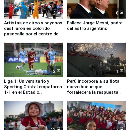
12
8
Artistas de circo y payasos
Fallece Jorge Messi, padre
desfilaron en colorido
del astro argentino
pasacalle por el centro de
Lima
12
11
Liga 1: Universitario y
Perú incorpora a su flota
Sporting Cristal empataron
nuevo buque que
1-1 en el Estadio
fortalecerá la respuesta
Monumental
ante el fenómeno El Niño
12
7