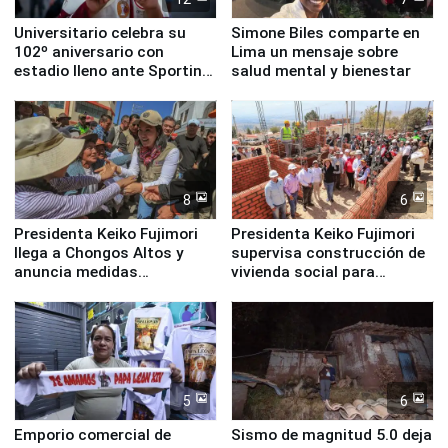
Universitario celebra su
Simone Biles comparte en
102º aniversario con
Lima un mensaje sobre
estadio lleno ante Sporting
salud mental y bienestar
Cristal
8
6
Presidenta Keiko Fujimori
Presidenta Keiko Fujimori
llega a Chongos Altos y
supervisa construcción de
anuncia medidas
vivienda social para
inmediatas en vivienda,
familias afectadas por
educación, salud y empleo
sismo en Junín
5
6
Emporio comercial de
Sismo de magnitud 5.0 deja