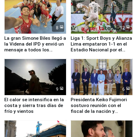
8
12
La gran Simone Biles llegó a
Liga 1: Sport Boys y Alianza
la Videna del IPD y envió un
Lima empataron 1-1 en el
mensaje a todos los
Estadio Nacional por el
deportistas del Perú
Torneo Clausura
9
6
El calor se intensifica en la
Presidenta Keiko Fujimori
costa y sierra tras días de
sostuvo reunión con el
frío y vientos
fiscal de la nación y
ministros de Estado