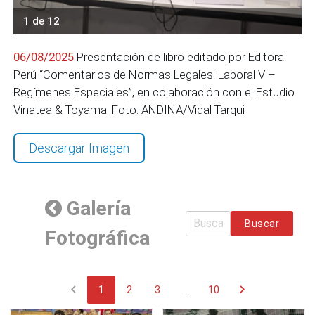
1 de 12
06/08/2025
Presentación de libro editado por Editora
Perú “Comentarios de Normas Legales: Laboral V –
Regímenes Especiales”, en colaboración con el Estudio
Vinatea & Toyama. Foto: ANDINA/Vidal Tarqui
Descargar Imagen
Galería
Buscar
Fotográfica
chevron_left
chevron_right
1
2
3
...
10