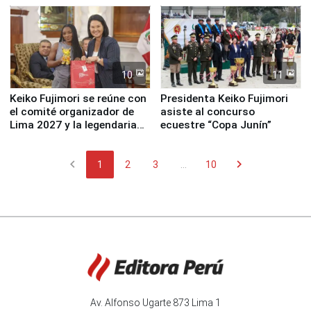
10
11
Keiko Fujimori se reúne con
Presidenta Keiko Fujimori
el comité organizador de
asiste al concurso
Lima 2027 y la legendaria
ecuestre “Copa Junín”
Simone Biles
chevron_left
chevron_right
1
2
3
...
10
Av. Alfonso Ugarte 873 Lima 1