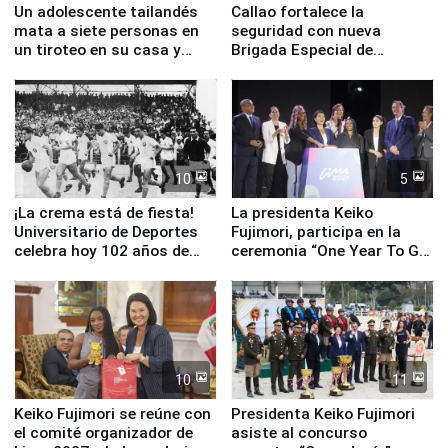
Un adolescente tailandés
Callao fortalece la
mata a siete personas en
seguridad con nueva
un tiroteo en su casa y
Brigada Especial de
escuela
Turismo y moderno
equipamiento para
Serenazgo
10
5
¡La crema está de fiesta!
La presidenta Keiko
Universitario de Deportes
Fujimori, participa en la
celebra hoy 102 años de
ceremonia “One Year To Go
fundación
de Lima 2027”
10
11
Keiko Fujimori se reúne con
Presidenta Keiko Fujimori
el comité organizador de
asiste al concurso