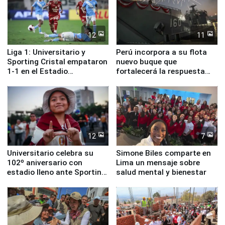
12
11
Liga 1: Universitario y
Perú incorpora a su flota
Sporting Cristal empataron
nuevo buque que
1-1 en el Estadio
fortalecerá la respuesta
Monumental
ante el fenómeno El Niño
12
7
Universitario celebra su
Simone Biles comparte en
102º aniversario con
Lima un mensaje sobre
estadio lleno ante Sporting
salud mental y bienestar
Cristal