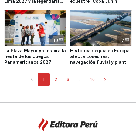
Lima 2027 y la legendaria
ecuestre “Copa Junín”
Simone Biles
10
7
La Plaza Mayor ya respira la
Histórica sequía en Europa
fiesta de los Juegos
afecta cosechas,
Panamericanos 2027
navegación fluvial y plantas
nucleares
chevron_left
chevron_right
1
2
3
...
10