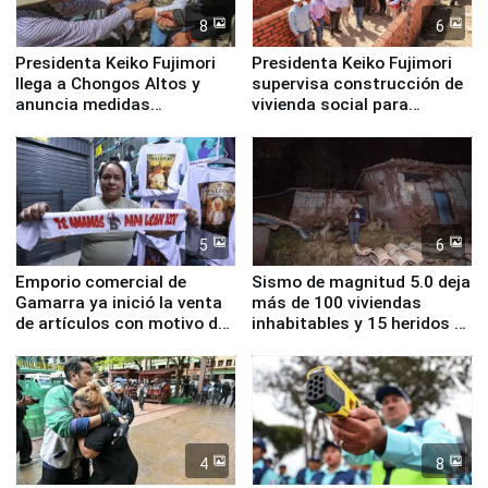
8
6
Presidenta Keiko Fujimori
Presidenta Keiko Fujimori
llega a Chongos Altos y
supervisa construcción de
anuncia medidas
vivienda social para
inmediatas en vivienda,
familias afectadas por
educación, salud y empleo
sismo en Junín
5
6
Emporio comercial de
Sismo de magnitud 5.0 deja
Gamarra ya inició la venta
más de 100 viviendas
de artículos con motivo de
inhabitables y 15 heridos en
la visita del papa León XIV
Junín
4
8