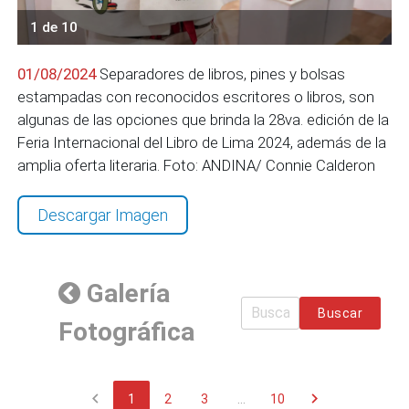
1 de 10
01/08/2024
Separadores de libros, pines y bolsas
estampadas con reconocidos escritores o libros, son
algunas de las opciones que brinda la 28va. edición de la
Feria Internacional del Libro de Lima 2024, además de la
amplia oferta literaria. Foto: ANDINA/ Connie Calderon
Descargar Imagen
Galería
Buscar
Fotográfica
chevron_left
chevron_right
1
2
3
...
10