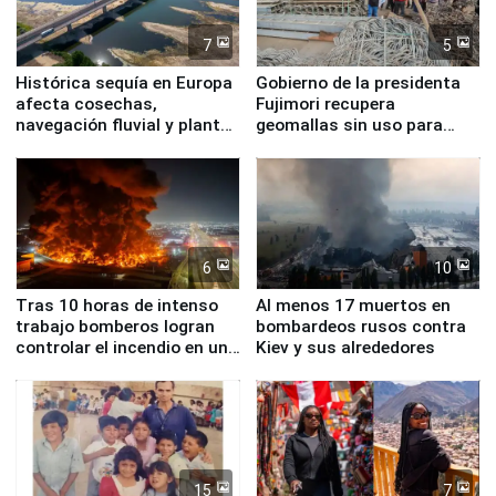
7
5
Histórica sequía en Europa
Gobierno de la presidenta
afecta cosechas,
Fujimori recupera
navegación fluvial y plantas
geomallas sin uso para
nucleares
proteger Santa Eulalia ante
Fenómeno El Niño
6
10
Tras 10 horas de intenso
Al menos 17 muertos en
trabajo bomberos logran
bombardeos rusos contra
controlar el incendio en una
Kiev y sus alrededores
planta química de Santiago
de Chile
15
7