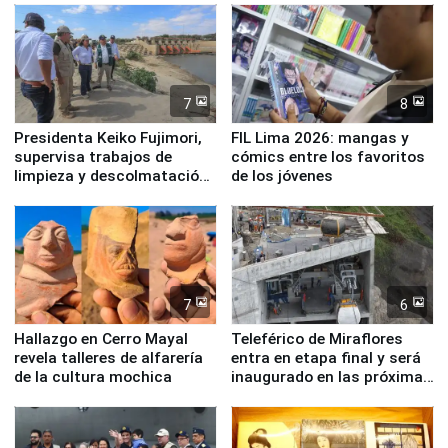
7
8
Presidenta Keiko Fujimori,
FIL Lima 2026: mangas y
supervisa trabajos de
cómics entre los favoritos
limpieza y descolmatación
de los jóvenes
en río Piura
7
6
Hallazgo en Cerro Mayal
Teleférico de Miraflores
revela talleres de alfarería
entra en etapa final y será
de la cultura mochica
inaugurado en las próximas
semanas