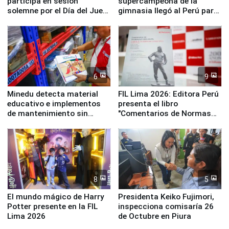
participa en sesión
supercampeona de la
solemne por el Día del Juez
gimnasia llegó al Perú para
y la Jueza
empezar cuenta regresiva a
Panamericanos Lima 2027
6
9
Minedu detecta material
FIL Lima 2026: Editora Perú
educativo e implementos
presenta el libro
de mantenimiento sin
"Comentarios de Normas
distribuir en almacenes de
Legales: Laboral Vl .
la UGEL 2
Derecho Colectivo"
8
5
El mundo mágico de Harry
Presidenta Keiko Fujimori,
Potter presente en la FIL
inspecciona comisaría 26
Lima 2026
de Octubre en Piura