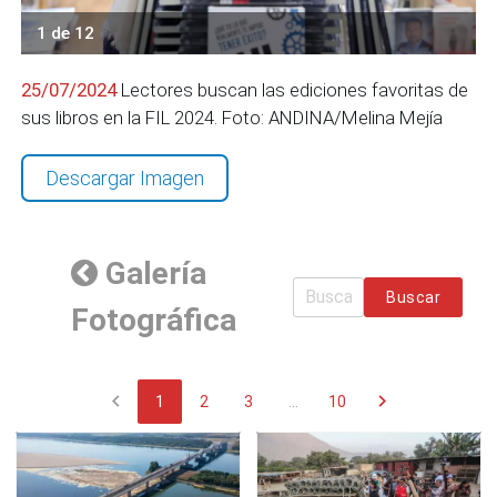
1 de 12
25/07/2024
Lectores buscan las ediciones favoritas de
sus libros en la FIL 2024. Foto: ANDINA/Melina Mejía
Descargar Imagen
Galería
Buscar
Fotográfica
chevron_left
chevron_right
1
2
3
...
10