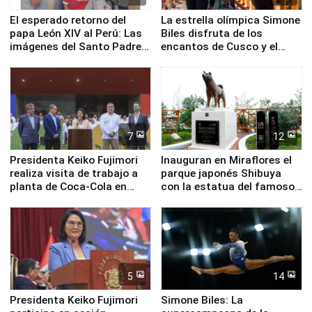
El esperado retorno del
La estrella olímpica Simone
papa León XIV al Perú: Las
Biles disfruta de los
imágenes del Santo Padre
encantos de Cusco y el
en su labor pastoral en
Valle Sagrado
nuestro país
7
12
Presidenta Keiko Fujimori
Inauguran en Miraflores el
realiza visita de trabajo a
parque japonés Shibuya
planta de Coca-Cola en
con la estatua del famoso
Pucusana
perro Hachiko
5
14
Presidenta Keiko Fujimori
Simone Biles: La