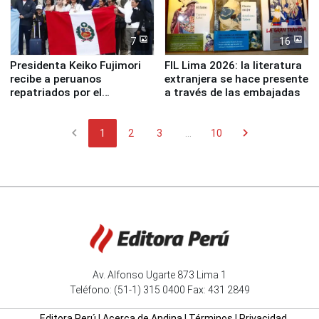
7
16
Presidenta Keiko Fujimori
FIL Lima 2026: la literatura
recibe a peruanos
extranjera se hace presente
repatriados por el
a través de las embajadas
terremoto en Venezuela
chevron_left
chevron_right
1
2
3
...
10
Av. Alfonso Ugarte 873 Lima 1
Teléfono: (51-1) 315 0400 Fax: 431 2849
Editora Perú
|
Acerca de Andina
|
Términos
|
Privacidad