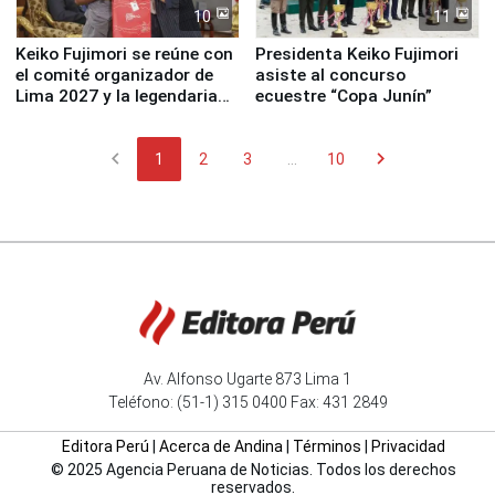
10
11
Keiko Fujimori se reúne con
Presidenta Keiko Fujimori
el comité organizador de
asiste al concurso
Lima 2027 y la legendaria
ecuestre “Copa Junín”
Simone Biles
chevron_left
chevron_right
1
2
3
...
10
Av. Alfonso Ugarte 873 Lima 1
Teléfono: (51-1) 315 0400 Fax: 431 2849
Editora Perú
|
Acerca de Andina
|
Términos
|
Privacidad
© 2025 Agencia Peruana de Noticias. Todos los derechos
reservados.