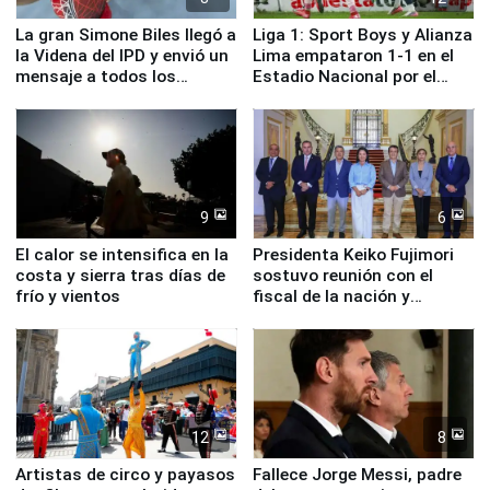
La gran Simone Biles llegó a
Liga 1: Sport Boys y Alianza
la Videna del IPD y envió un
Lima empataron 1-1 en el
mensaje a todos los
Estadio Nacional por el
deportistas del Perú
Torneo Clausura
9
6
El calor se intensifica en la
Presidenta Keiko Fujimori
costa y sierra tras días de
sostuvo reunión con el
frío y vientos
fiscal de la nación y
ministros de Estado
12
8
Artistas de circo y payasos
Fallece Jorge Messi, padre