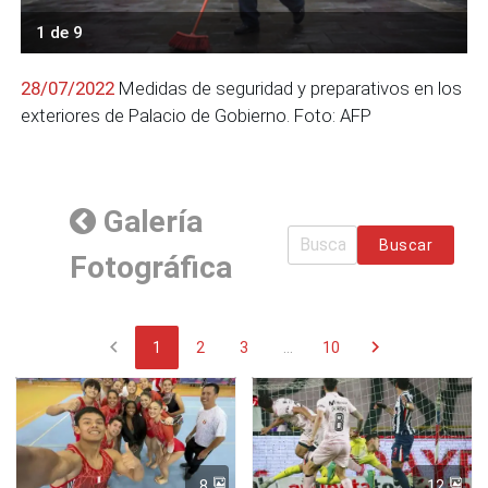
1 de 9
28/07/2022
Medidas de seguridad y preparativos en los
exteriores de Palacio de Gobierno. Foto: AFP
Galería
Buscar
Fotográfica
chevron_left
chevron_right
1
2
3
...
10
8
12