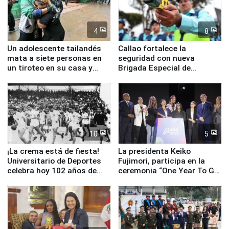
4
8
Un adolescente tailandés
Callao fortalece la
mata a siete personas en
seguridad con nueva
un tiroteo en su casa y
Brigada Especial de
escuela
Turismo y moderno
equipamiento para
Serenazgo
10
5
¡La crema está de fiesta!
La presidenta Keiko
Universitario de Deportes
Fujimori, participa en la
celebra hoy 102 años de
ceremonia “One Year To Go
fundación
de Lima 2027”