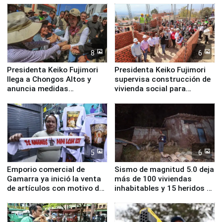
8
6
Presidenta Keiko Fujimori
Presidenta Keiko Fujimori
llega a Chongos Altos y
supervisa construcción de
anuncia medidas
vivienda social para
inmediatas en vivienda,
familias afectadas por
educación, salud y empleo
sismo en Junín
5
6
Emporio comercial de
Sismo de magnitud 5.0 deja
Gamarra ya inició la venta
más de 100 viviendas
de artículos con motivo de
inhabitables y 15 heridos en
la visita del papa León XIV
Junín