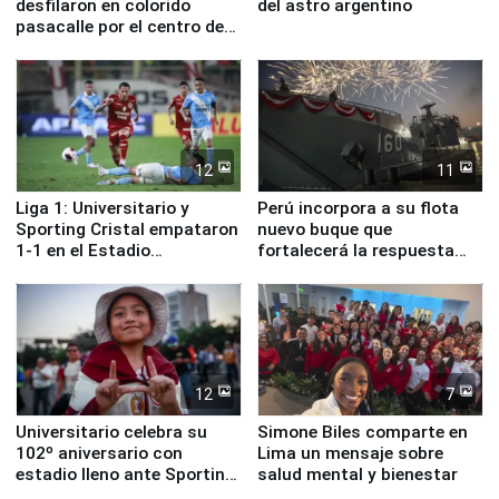
desfilaron en colorido
del astro argentino
pasacalle por el centro de
Lima
12
11
Liga 1: Universitario y
Perú incorpora a su flota
Sporting Cristal empataron
nuevo buque que
1-1 en el Estadio
fortalecerá la respuesta
Monumental
ante el fenómeno El Niño
12
7
Universitario celebra su
Simone Biles comparte en
102º aniversario con
Lima un mensaje sobre
estadio lleno ante Sporting
salud mental y bienestar
Cristal