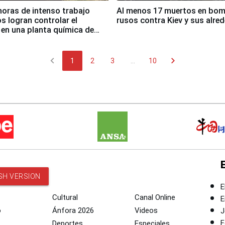
horas de intenso trabajo
Al menos 17 muertos en bo
 logran controlar el
rusos contra Kiev y sus alre
 en una planta química de
 de Chile
chevron_left
chevron_right
1
2
3
...
10
SH VERSION
E
Cultural
Canal Online
E
o
Ánfora 2026
Videos
J
F
Deportes
Especiales