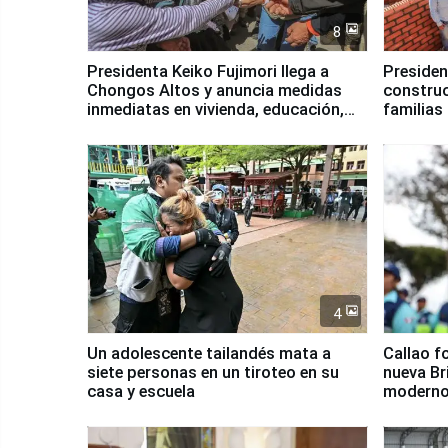
8
Presidenta Keiko Fujimori llega a
Presiden
Chongos Altos y anuncia medidas
construc
inmediatas en vivienda, educación,
familias
salud y empleo
Junín
4
Un adolescente tailandés mata a
Callao f
siete personas en un tiroteo en su
nueva Br
casa y escuela
moderno
Serenaz