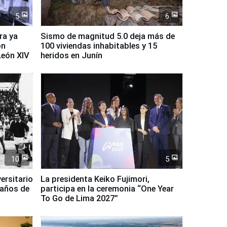
5
6
ra ya
Sismo de magnitud 5.0 deja más de
on
100 viviendas inhabitables y 15
León XIV
heridos en Junín
10
5
ersitario
La presidenta Keiko Fujimori,
 años de
participa en la ceremonia “One Year
To Go de Lima 2027”