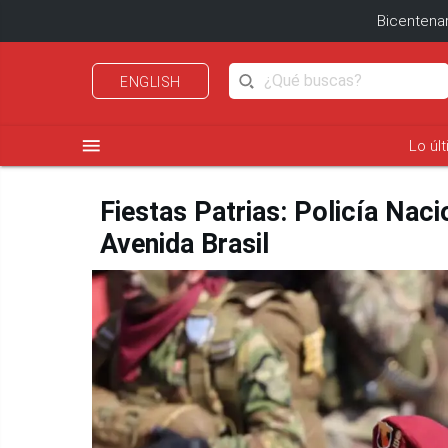
Bicentenar
ENGLISH
menu
Lo úl
Fiestas Patrias: Policía Nacio
Avenida Brasil