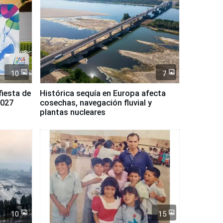
10
7
fiesta de
Histórica sequía en Europa afecta
2027
cosechas, navegación fluvial y
plantas nucleares
10
15