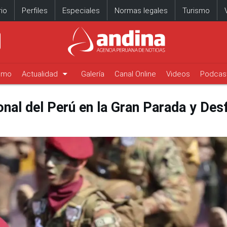
io
Perfiles
Especiales
Normas legales
Turismo
arrow_drop_down
timo
Actualidad
Galería
Canal Online
Videos
Podcas
nal del Perú en la Gran Parada y Desfi