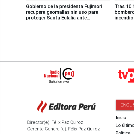
Gobierno de la presidenta Fujimori
Tras 10 
recupera geomallas sin uso para
bomberos
proteger Santa Eulalia ante
incendio
Fenómeno El Niño
Santiago
ENGLI
Inicio
Director(e): Félix Paz Quiroz
Lo últim
Gerente General(e): Félix Paz Quiroz
Política