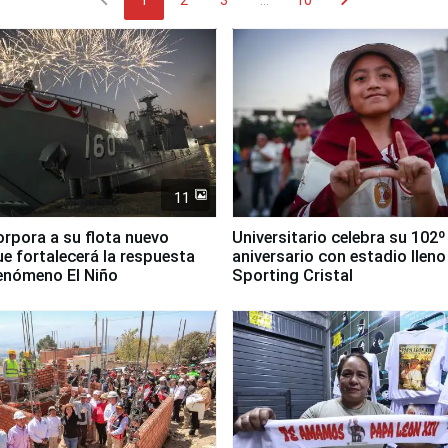
1
2
3
...
10
11
orpora a su flota nuevo
Universitario celebra su 102º
e fortalecerá la respuesta
aniversario con estadio lleno
fenómeno El Niño
Sporting Cristal