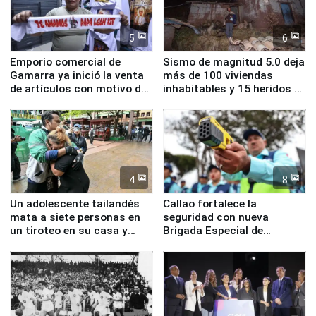
5
6
Emporio comercial de
Sismo de magnitud 5.0 deja
Gamarra ya inició la venta
más de 100 viviendas
de artículos con motivo de
inhabitables y 15 heridos en
la visita del papa León XIV
Junín
4
8
Un adolescente tailandés
Callao fortalece la
mata a siete personas en
seguridad con nueva
un tiroteo en su casa y
Brigada Especial de
escuela
Turismo y moderno
equipamiento para
Serenazgo