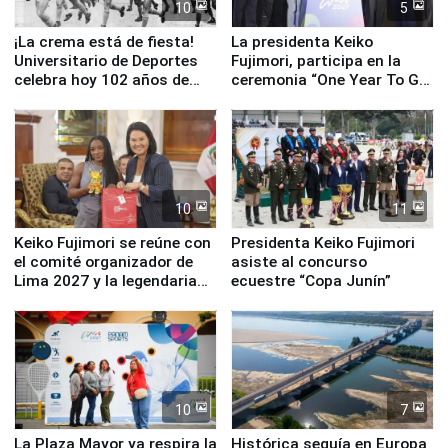
10
5
¡La crema está de fiesta!
La presidenta Keiko
Universitario de Deportes
Fujimori, participa en la
celebra hoy 102 años de
ceremonia “One Year To Go
fundación
de Lima 2027”
10
11
Keiko Fujimori se reúne con
Presidenta Keiko Fujimori
el comité organizador de
asiste al concurso
Lima 2027 y la legendaria
ecuestre “Copa Junín”
Simone Biles
10
7
La Plaza Mayor ya respira la
Histórica sequía en Europa