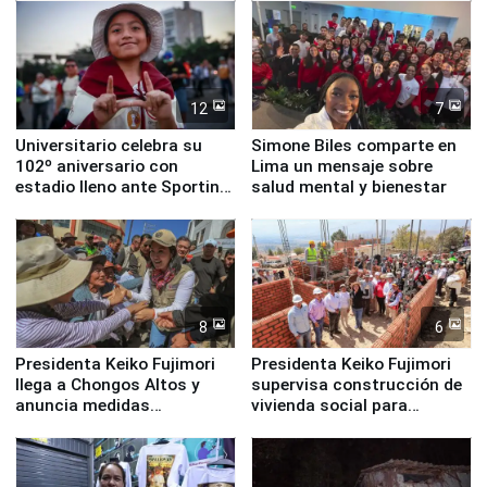
12
7
Universitario celebra su
Simone Biles comparte en
102º aniversario con
Lima un mensaje sobre
estadio lleno ante Sporting
salud mental y bienestar
Cristal
8
6
Presidenta Keiko Fujimori
Presidenta Keiko Fujimori
llega a Chongos Altos y
supervisa construcción de
anuncia medidas
vivienda social para
inmediatas en vivienda,
familias afectadas por
educación, salud y empleo
sismo en Junín