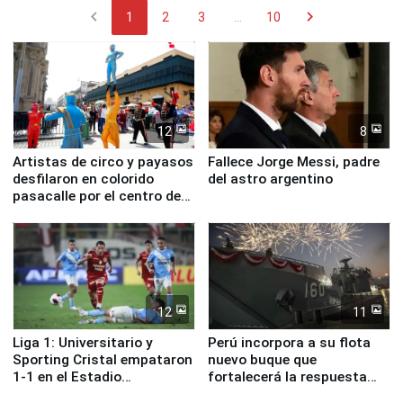
chevron_left
chevron_right
1
2
3
...
10
12
8
Artistas de circo y payasos
Fallece Jorge Messi, padre
desfilaron en colorido
del astro argentino
pasacalle por el centro de
Lima
12
11
Liga 1: Universitario y
Perú incorpora a su flota
Sporting Cristal empataron
nuevo buque que
1-1 en el Estadio
fortalecerá la respuesta
Monumental
ante el fenómeno El Niño