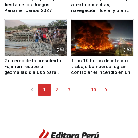
fiesta de los Juegos
afecta cosechas,
Panamericanos 2027
navegación fluvial y plantas
nucleares
5
6
Gobierno de la presidenta
Tras 10 horas de intenso
Fujimori recupera
trabajo bomberos logran
geomallas sin uso para
controlar el incendio en una
proteger Santa Eulalia ante
planta química de Santiago
Fenómeno El Niño
de Chile
chevron_left
chevron_right
1
2
3
...
10