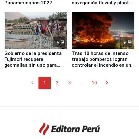
Panamericanos 2027
navegación fluvial y plantas
nucleares
5
6
Gobierno de la presidenta
Tras 10 horas de intenso
Fujimori recupera
trabajo bomberos logran
geomallas sin uso para
controlar el incendio en una
proteger Santa Eulalia ante
planta química de Santiago
Fenómeno El Niño
de Chile
chevron_left
chevron_right
1
2
3
...
10