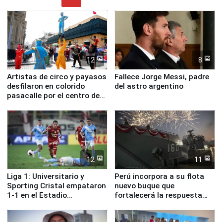
12
8
Artistas de circo y payasos
Fallece Jorge Messi, padre
desfilaron en colorido
del astro argentino
pasacalle por el centro de
Lima
12
11
Liga 1: Universitario y
Perú incorpora a su flota
Sporting Cristal empataron
nuevo buque que
1-1 en el Estadio
fortalecerá la respuesta
Monumental
ante el fenómeno El Niño