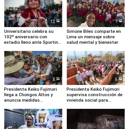
12
7
Universitario celebra su
Simone Biles comparte en
102º aniversario con
Lima un mensaje sobre
estadio lleno ante Sporting
salud mental y bienestar
Cristal
8
6
Presidenta Keiko Fujimori
Presidenta Keiko Fujimori
llega a Chongos Altos y
supervisa construcción de
anuncia medidas
vivienda social para
inmediatas en vivienda,
familias afectadas por
educación, salud y empleo
sismo en Junín