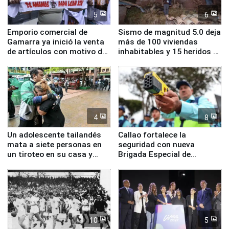
5
6
Emporio comercial de
Sismo de magnitud 5.0 deja
Gamarra ya inició la venta
más de 100 viviendas
de artículos con motivo de
inhabitables y 15 heridos en
la visita del papa León XIV
Junín
4
8
Un adolescente tailandés
Callao fortalece la
mata a siete personas en
seguridad con nueva
un tiroteo en su casa y
Brigada Especial de
escuela
Turismo y moderno
equipamiento para
Serenazgo
10
5