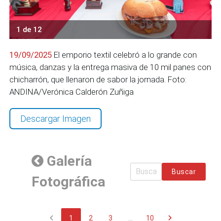
1 de 12
19/09/2025
El emporio textil celebró a lo grande con
música, danzas y la entrega masiva de 10 mil panes con
chicharrón, que llenaron de sabor la jornada. Foto:
ANDINA/Verónica Calderón Zuñiga
Descargar Imagen
Galería
Buscar
Fotográfica
chevron_left
chevron_right
1
2
3
...
10