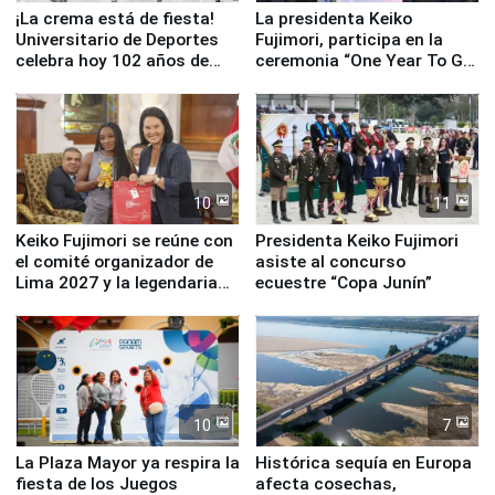
¡La crema está de fiesta!
La presidenta Keiko
Universitario de Deportes
Fujimori, participa en la
celebra hoy 102 años de
ceremonia “One Year To Go
fundación
de Lima 2027”
10
11
Keiko Fujimori se reúne con
Presidenta Keiko Fujimori
el comité organizador de
asiste al concurso
Lima 2027 y la legendaria
ecuestre “Copa Junín”
Simone Biles
10
7
La Plaza Mayor ya respira la
Histórica sequía en Europa
fiesta de los Juegos
afecta cosechas,