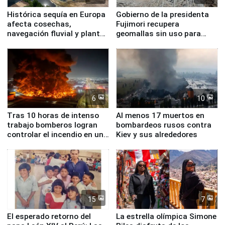
Histórica sequía en Europa
Gobierno de la presidenta
afecta cosechas,
Fujimori recupera
navegación fluvial y plantas
geomallas sin uso para
nucleares
proteger Santa Eulalia ante
Fenómeno El Niño
6
10
Tras 10 horas de intenso
Al menos 17 muertos en
trabajo bomberos logran
bombardeos rusos contra
controlar el incendio en una
Kiev y sus alrededores
planta química de Santiago
de Chile
15
7
El esperado retorno del
La estrella olímpica Simone