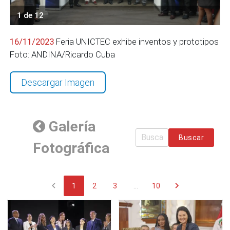
1 de 12
16/11/2023
Feria UNICTEC exhibe inventos y prototipos
Foto: ANDINA/Ricardo Cuba
Descargar Imagen
Galería
Buscar
Fotográfica
chevron_left
chevron_right
1
2
3
...
10