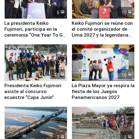
5
10
La presidenta Keiko
Keiko Fujimori se reúne con
Fujimori, participa en la
el comité organizador de
ceremonia “One Year To Go
Lima 2027 y la legendaria
de Lima 2027”
Simone Biles
11
10
Presidenta Keiko Fujimori
La Plaza Mayor ya respira la
asiste al concurso
fiesta de los Juegos
ecuestre “Copa Junín”
Panamericanos 2027
7
5