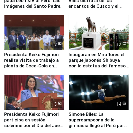
papa León XIV al Perú: Las
Biles disfruta de los
imágenes del Santo Padre
encantos de Cusco y el
en su labor pastoral en
Valle Sagrado
nuestro país
7
12
Presidenta Keiko Fujimori
Inauguran en Miraflores el
realiza visita de trabajo a
parque japonés Shibuya
planta de Coca-Cola en
con la estatua del famoso
Pucusana
perro Hachiko
5
14
Presidenta Keiko Fujimori
Simone Biles: La
participa en sesión
supercampeona de la
solemne por el Día del Juez
gimnasia llegó al Perú para
y la Jueza
empezar cuenta regresiva a