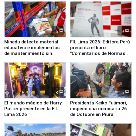
Panamericanos Lima 2027
6
9
Minedu detecta material
FIL Lima 2026: Editora Perú
educativo e implementos
presenta el libro
de mantenimiento sin
"Comentarios de Normas
distribuir en almacenes de
Legales: Laboral Vl .
la UGEL 2
Derecho Colectivo"
8
5
El mundo mágico de Harry
Presidenta Keiko Fujimori,
Potter presente en la FIL
inspecciona comisaría 26
Lima 2026
de Octubre en Piura