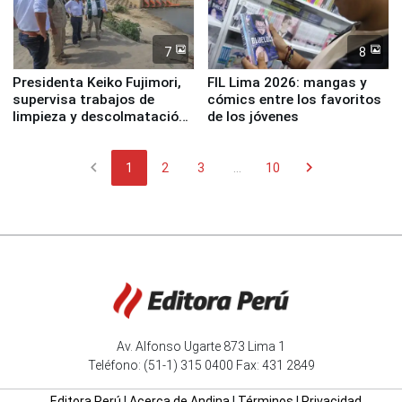
7
8
Presidenta Keiko Fujimori,
FIL Lima 2026: mangas y
supervisa trabajos de
cómics entre los favoritos
limpieza y descolmatación
de los jóvenes
en río Piura
chevron_left
chevron_right
1
2
3
...
10
Av. Alfonso Ugarte 873 Lima 1
Teléfono: (51-1) 315 0400 Fax: 431 2849
Editora Perú
|
Acerca de Andina
|
Términos
|
Privacidad