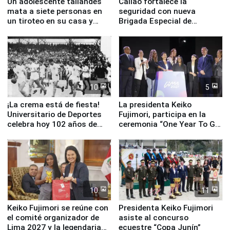
Un adolescente tailandés
Callao fortalece la
mata a siete personas en
seguridad con nueva
un tiroteo en su casa y
Brigada Especial de
escuela
Turismo y moderno
equipamiento para
Serenazgo
10
5
¡La crema está de fiesta!
La presidenta Keiko
Universitario de Deportes
Fujimori, participa en la
celebra hoy 102 años de
ceremonia “One Year To Go
fundación
de Lima 2027”
10
11
Keiko Fujimori se reúne con
Presidenta Keiko Fujimori
el comité organizador de
asiste al concurso
Lima 2027 y la legendaria
ecuestre “Copa Junín”