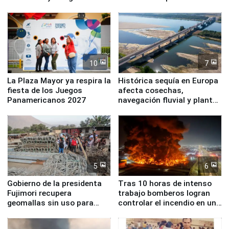
Simone Biles
10
7
La Plaza Mayor ya respira la
Histórica sequía en Europa
fiesta de los Juegos
afecta cosechas,
Panamericanos 2027
navegación fluvial y plantas
nucleares
5
6
Gobierno de la presidenta
Tras 10 horas de intenso
Fujimori recupera
trabajo bomberos logran
geomallas sin uso para
controlar el incendio en una
proteger Santa Eulalia ante
planta química de Santiago
Fenómeno El Niño
de Chile