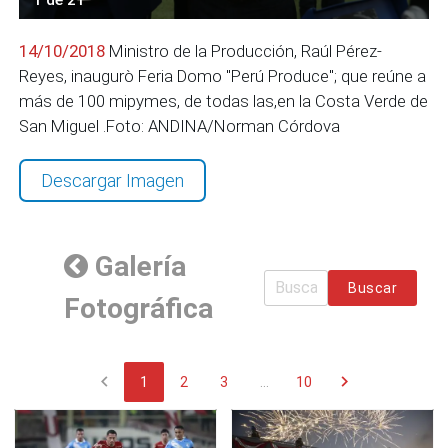
14/10/2018
Ministro de la Producción, Raúl Pérez-
Reyes, inaugurò Feria Domo "Perú Produce"; que reúne a
más de 100 mipymes, de todas las,en la Costa Verde de
San Miguel .Foto: ANDINA/Norman Córdova
Descargar Imagen
Galería
Buscar
Fotográfica
chevron_left
chevron_right
1
2
3
...
10