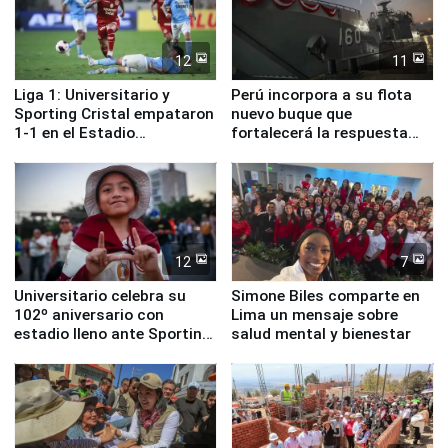
12
11
Liga 1: Universitario y
Perú incorpora a su flota
Sporting Cristal empataron
nuevo buque que
1-1 en el Estadio
fortalecerá la respuesta
Monumental
ante el fenómeno El Niño
12
7
Universitario celebra su
Simone Biles comparte en
102º aniversario con
Lima un mensaje sobre
estadio lleno ante Sporting
salud mental y bienestar
Cristal