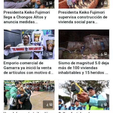
8
6
Presidenta Keiko Fujimori
Presidenta Keiko Fujimori
llega a Chongos Altos y
supervisa construcción de
anuncia medidas
vivienda social para
inmediatas en vivienda,
familias afectadas por
educación, salud y empleo
sismo en Junín
5
6
Emporio comercial de
Sismo de magnitud 5.0 deja
Gamarra ya inició la venta
más de 100 viviendas
de artículos con motivo de
inhabitables y 15 heridos en
la visita del papa León XIV
Junín
4
8