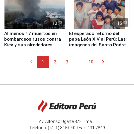
10
15
Al menos 17 muertos en
El esperado retorno del
bombardeos rusos contra
papa León XIV al Perú: Las
Kiev y sus alrededores
imágenes del Santo Padre
en su labor pastoral en
nuestro país
chevron_left
chevron_right
1
2
3
...
10
Av. Alfonso Ugarte 873 Lima 1
Teléfono: (51-1) 315 0400 Fax: 431 2849