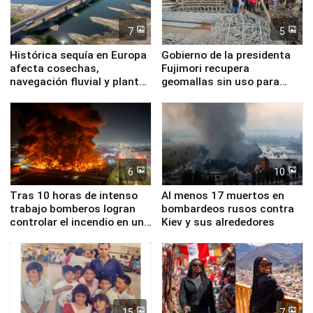
7
5
Histórica sequía en Europa
Gobierno de la presidenta
afecta cosechas,
Fujimori recupera
navegación fluvial y plantas
geomallas sin uso para
nucleares
proteger Santa Eulalia ante
Fenómeno El Niño
6
10
Tras 10 horas de intenso
Al menos 17 muertos en
trabajo bomberos logran
bombardeos rusos contra
controlar el incendio en una
Kiev y sus alrededores
planta química de Santiago
de Chile
15
7