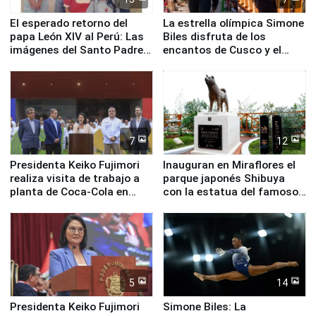
El esperado retorno del
La estrella olímpica Simone
papa León XIV al Perú: Las
Biles disfruta de los
imágenes del Santo Padre
encantos de Cusco y el
en su labor pastoral en
Valle Sagrado
nuestro país
7
12
Presidenta Keiko Fujimori
Inauguran en Miraflores el
realiza visita de trabajo a
parque japonés Shibuya
planta de Coca-Cola en
con la estatua del famoso
Pucusana
perro Hachiko
5
14
Presidenta Keiko Fujimori
Simone Biles: La