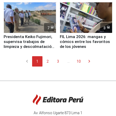
7
8
Presidenta Keiko Fujimori,
FIL Lima 2026: mangas y
supervisa trabajos de
cómics entre los favoritos
limpieza y descolmatación
de los jóvenes
en río Piura
chevron_left
chevron_right
1
2
3
...
10
Av. Alfonso Ugarte 873 Lima 1