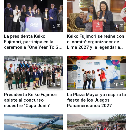
5
10
La presidenta Keiko
Keiko Fujimori se reúne con
Fujimori, participa en la
el comité organizador de
ceremonia “One Year To Go
Lima 2027 y la legendaria
de Lima 2027”
Simone Biles
11
10
Presidenta Keiko Fujimori
La Plaza Mayor ya respira la
asiste al concurso
fiesta de los Juegos
ecuestre “Copa Junín”
Panamericanos 2027