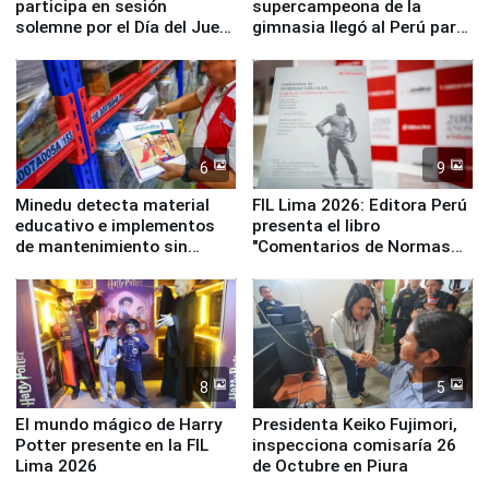
participa en sesión
supercampeona de la
solemne por el Día del Juez
gimnasia llegó al Perú para
y la Jueza
empezar cuenta regresiva a
Panamericanos Lima 2027
6
9
Minedu detecta material
FIL Lima 2026: Editora Perú
educativo e implementos
presenta el libro
de mantenimiento sin
"Comentarios de Normas
distribuir en almacenes de
Legales: Laboral Vl .
la UGEL 2
Derecho Colectivo"
8
5
El mundo mágico de Harry
Presidenta Keiko Fujimori,
Potter presente en la FIL
inspecciona comisaría 26
Lima 2026
de Octubre en Piura