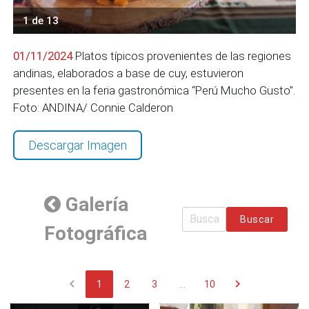
1 de 13
01/11/2024
Platos típicos provenientes de las regiones
andinas, elaborados a base de cuy, estuvieron
presentes en la feria gastronómica “Perú Mucho Gusto”.
Foto: ANDINA/ Connie Calderon
Descargar Imagen
Galería
Buscar
Fotográfica
chevron_left
chevron_right
1
2
3
...
10