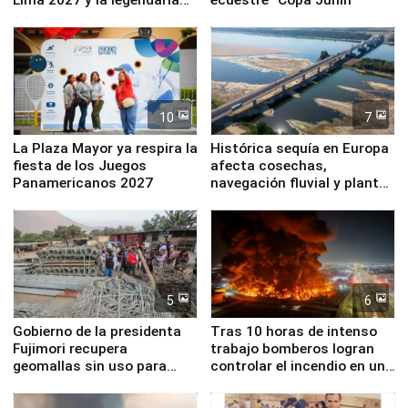
Simone Biles
10
7
La Plaza Mayor ya respira la
Histórica sequía en Europa
fiesta de los Juegos
afecta cosechas,
Panamericanos 2027
navegación fluvial y plantas
nucleares
5
6
Gobierno de la presidenta
Tras 10 horas de intenso
Fujimori recupera
trabajo bomberos logran
geomallas sin uso para
controlar el incendio en una
proteger Santa Eulalia ante
planta química de Santiago
Fenómeno El Niño
de Chile