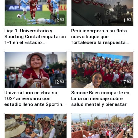
12
11
Liga 1: Universitario y
Perú incorpora a su flota
Sporting Cristal empataron
nuevo buque que
1-1 en el Estadio
fortalecerá la respuesta
Monumental
ante el fenómeno El Niño
12
7
Universitario celebra su
Simone Biles comparte en
102º aniversario con
Lima un mensaje sobre
estadio lleno ante Sporting
salud mental y bienestar
Cristal