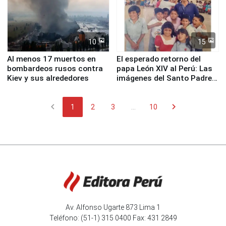
10
15
Al menos 17 muertos en
El esperado retorno del
bombardeos rusos contra
papa León XIV al Perú: Las
Kiev y sus alrededores
imágenes del Santo Padre
en su labor pastoral en
nuestro país
chevron_left
chevron_right
1
2
3
...
10
Av. Alfonso Ugarte 873 Lima 1
Teléfono: (51-1) 315 0400 Fax: 431 2849