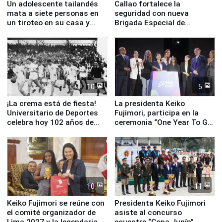
Un adolescente tailandés
Callao fortalece la
mata a siete personas en
seguridad con nueva
un tiroteo en su casa y
Brigada Especial de
escuela
Turismo y moderno
equipamiento para
Serenazgo
10
5
¡La crema está de fiesta!
La presidenta Keiko
Universitario de Deportes
Fujimori, participa en la
celebra hoy 102 años de
ceremonia “One Year To Go
fundación
de Lima 2027”
10
11
Keiko Fujimori se reúne con
Presidenta Keiko Fujimori
el comité organizador de
asiste al concurso
Lima 2027 y la legendaria
ecuestre “Copa Junín”