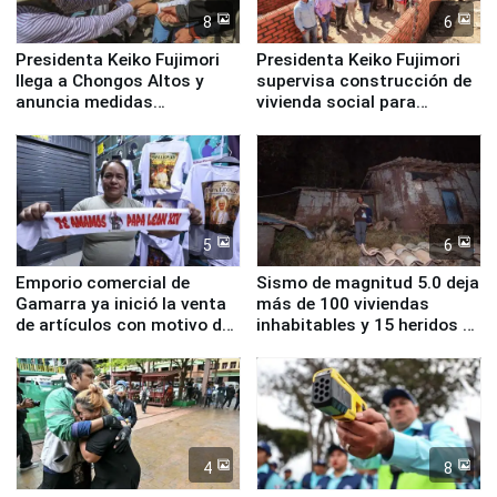
8
6
Presidenta Keiko Fujimori
Presidenta Keiko Fujimori
llega a Chongos Altos y
supervisa construcción de
anuncia medidas
vivienda social para
inmediatas en vivienda,
familias afectadas por
educación, salud y empleo
sismo en Junín
5
6
Emporio comercial de
Sismo de magnitud 5.0 deja
Gamarra ya inició la venta
más de 100 viviendas
de artículos con motivo de
inhabitables y 15 heridos en
la visita del papa León XIV
Junín
4
8