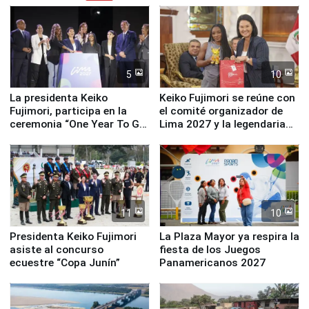
5
10
La presidenta Keiko
Keiko Fujimori se reúne con
Fujimori, participa en la
el comité organizador de
ceremonia “One Year To Go
Lima 2027 y la legendaria
de Lima 2027”
Simone Biles
11
10
Presidenta Keiko Fujimori
La Plaza Mayor ya respira la
asiste al concurso
fiesta de los Juegos
ecuestre “Copa Junín”
Panamericanos 2027