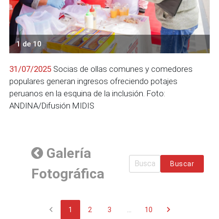
1 de 10
31/07/2025
Socias de ollas comunes y comedores
populares generan ingresos ofreciendo potajes
peruanos en la esquina de la inclusión. Foto:
ANDINA/Difusión MIDIS
Galería
Buscar
Fotográfica
chevron_left
chevron_right
1
2
3
...
10