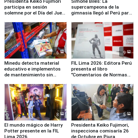
Presidenta Keiko Fujimori
Simone Biles: La
participa en sesión
supercampeona de la
solemne por el Día del Juez
gimnasia llegó al Perú para
y la Jueza
empezar cuenta regresiva a
Panamericanos Lima 2027
6
9
Minedu detecta material
FIL Lima 2026: Editora Perú
educativo e implementos
presenta el libro
de mantenimiento sin
"Comentarios de Normas
distribuir en almacenes de
Legales: Laboral Vl .
la UGEL 2
Derecho Colectivo"
8
5
El mundo mágico de Harry
Presidenta Keiko Fujimori,
Potter presente en la FIL
inspecciona comisaría 26
Lima 2026
de Octubre en Piura