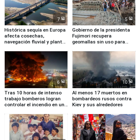
7
5
Histórica sequía en Europa
Gobierno de la presidenta
afecta cosechas,
Fujimori recupera
navegación fluvial y plantas
geomallas sin uso para
nucleares
proteger Santa Eulalia ante
Fenómeno El Niño
6
10
Tras 10 horas de intenso
Al menos 17 muertos en
trabajo bomberos logran
bombardeos rusos contra
controlar el incendio en una
Kiev y sus alrededores
planta química de Santiago
de Chile