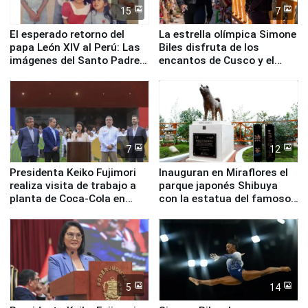
15
7
El esperado retorno del
La estrella olímpica Simone
papa León XIV al Perú: Las
Biles disfruta de los
imágenes del Santo Padre
encantos de Cusco y el
en su labor pastoral en
Valle Sagrado
nuestro país
7
12
Presidenta Keiko Fujimori
Inauguran en Miraflores el
realiza visita de trabajo a
parque japonés Shibuya
planta de Coca-Cola en
con la estatua del famoso
Pucusana
perro Hachiko
5
14