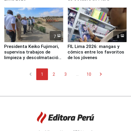
7
8
Presidenta Keiko Fujimori,
FIL Lima 2026: mangas y
supervisa trabajos de
cómics entre los favoritos
limpieza y descolmatación
de los jóvenes
en río Piura
chevron_left
chevron_right
1
2
3
...
10