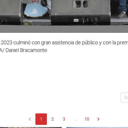
2023 culminó con gran asistencia de público y con la prem
A/ Daniel Bracamonte
chevron_left
chevron_right
1
2
3
...
10