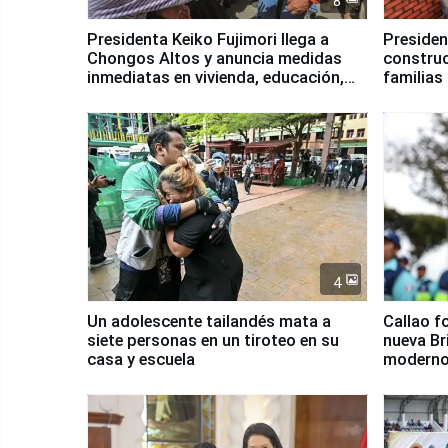
8
Presidenta Keiko Fujimori llega a
Presiden
Chongos Altos y anuncia medidas
construc
inmediatas en vivienda, educación,
familias
salud y empleo
Junín
4
Un adolescente tailandés mata a
Callao f
siete personas en un tiroteo en su
nueva Br
casa y escuela
moderno
Serenaz