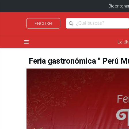
Bicentenar
ENGLISH
menu
Lo úl
Feria gastronómica " Perú M