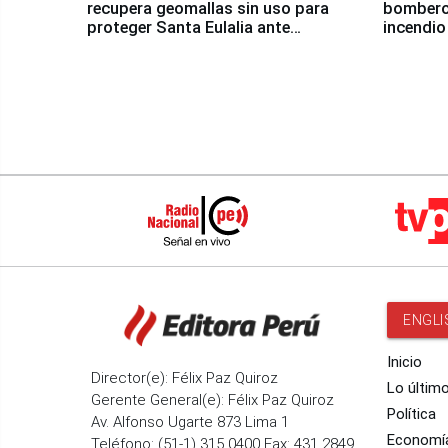
recupera geomallas sin uso para
bomberos
proteger Santa Eulalia ante
incendio
Fenómeno El Niño
Santiago
ENGLI
Inicio
Director(e): Félix Paz Quiroz
Lo últim
Gerente General(e): Félix Paz Quiroz
Política
Av. Alfonso Ugarte 873 Lima 1
Economí
Teléfono: (51-1) 315 0400 Fax: 431 2849