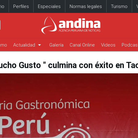
io
Perfiles
Especiales
Normas legales
Turismo
arrow_drop_down
timo
Actualidad
Galería
Canal Online
Videos
Podcas
ucho Gusto " culmina con éxito en Ta