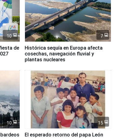
10
7
fiesta de
Histórica sequía en Europa afecta
2027
cosechas, navegación fluvial y
plantas nucleares
10
15
mbardeos
El esperado retorno del papa León