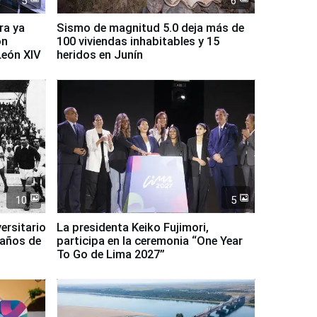
5
6
ra ya
Sismo de magnitud 5.0 deja más de
on
100 viviendas inhabitables y 15
León XIV
heridos en Junín
10
5
ersitario
La presidenta Keiko Fujimori,
 años de
participa en la ceremonia “One Year
To Go de Lima 2027”