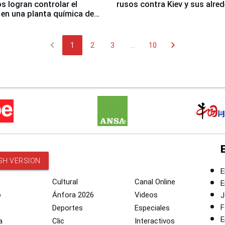
 logran controlar el
rusos contra Kiev y sus alre
 en una planta química de
 de Chile
chevron_left
chevron_right
1
2
3
...
10
SH VERSION
E
Cultural
Canal Online
E
o
Ánfora 2026
Videos
J
F
Deportes
Especiales
E
a
Clic
Interactivos