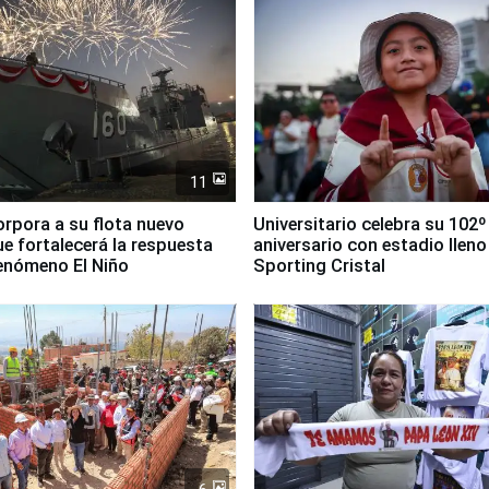
11
orpora a su flota nuevo
Universitario celebra su 102º
e fortalecerá la respuesta
aniversario con estadio lleno
fenómeno El Niño
Sporting Cristal