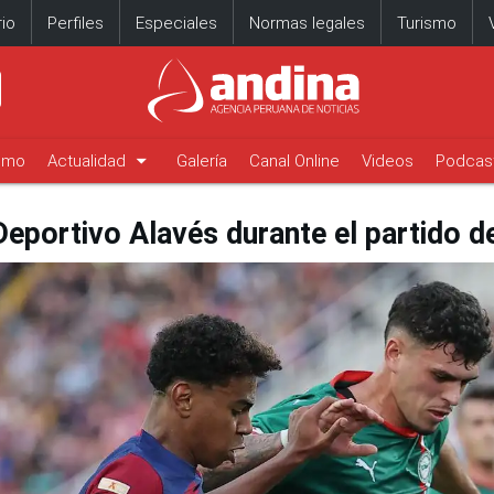
io
Perfiles
Especiales
Normas legales
Turismo
arrow_drop_down
timo
Actualidad
Galería
Canal Online
Videos
Podcas
eportivo Alavés durante el partido de