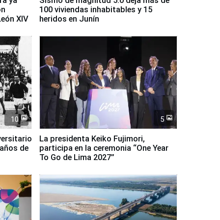
ra ya
Sismo de magnitud 5.0 deja más de
on
100 viviendas inhabitables y 15
León XIV
heridos en Junín
10
5
ersitario
La presidenta Keiko Fujimori,
 años de
participa en la ceremonia “One Year
To Go de Lima 2027”