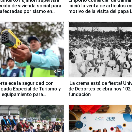
ta Keiko Fujimori supervisa
Emporio comercial de Gamar
ción de vivienda social para
inició la venta de artículos c
 afectadas por sismo en
motivo de la visita del papa 
8
ortalece la seguridad con
¡La crema está de fiesta! Univ
igada Especial de Turismo y
de Deportes celebra hoy 102
 equipamiento para
fundación
go