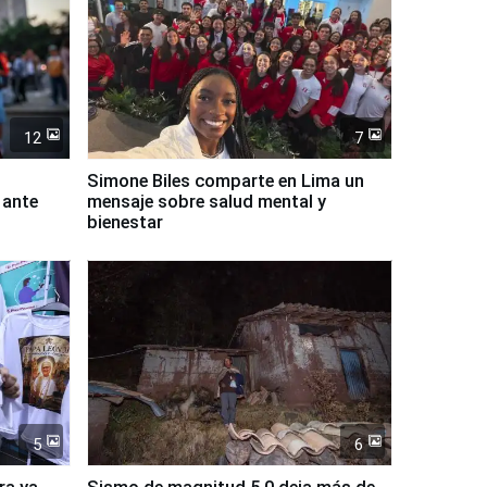
12
7
Simone Biles comparte en Lima un
 ante
mensaje sobre salud mental y
bienestar
5
6