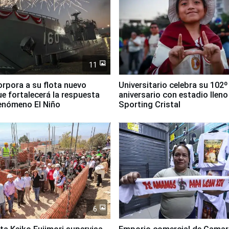
11
orpora a su flota nuevo
Universitario celebra su 102º
e fortalecerá la respuesta
aniversario con estadio lleno
fenómeno El Niño
Sporting Cristal
6