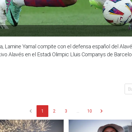
a, Lamine Yamal compite con el defensa español del Alavés,
tivo Alavés en el Estadi Olimpic Lluis Companys de Barcelo
chevron_left
chevron_right
1
2
3
...
10