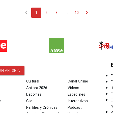
 de Chile
chevron_left
chevron_right
1
2
3
...
10
SH VERSION
E
Cultural
Canal Online
E
o
Ánfora 2026
Videos
J
F
Deportes
Especiales
E
a
Clic
Interactivos
m
Perfiles y Crónicas
Podcast
P