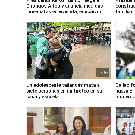
Presidenta Keiko Fujimori llega a
Presiden
Chongos Altos y anuncia medidas
construc
inmediatas en vivienda, educación,
familias
salud y empleo
Junín
4
Un adolescente tailandés mata a
Callao f
siete personas en un tiroteo en su
nueva Br
casa y escuela
moderno
Serenaz