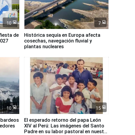
10
7
fiesta de
Histórica sequía en Europa afecta
2027
cosechas, navegación fluvial y
plantas nucleares
10
15
mbardeos
El esperado retorno del papa León
dedores
XIV al Perú: Las imágenes del Santo
Padre en su labor pastoral en nuestro