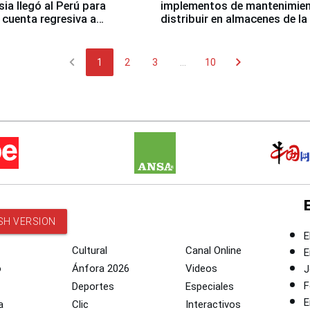
sia llegó al Perú para
implementos de mantenimien
cuenta regresiva a
distribuir en almacenes de l
icanos Lima 2027
chevron_left
chevron_right
1
2
3
...
10
SH VERSION
E
Cultural
Canal Online
E
o
Ánfora 2026
Videos
J
F
Deportes
Especiales
E
a
Clic
Interactivos