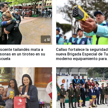
4
scente tailandés mata a
Callao fortalece la segurida
rsonas en un tiroteo en su
nueva Brigada Especial de T
scuela
moderno equipamiento para
Serenazgo