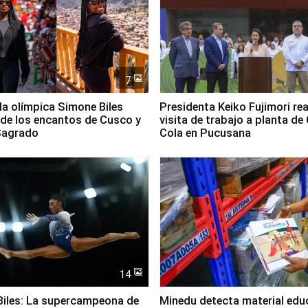
7
lla olímpica Simone Biles
Presidenta Keiko Fujimori rea
 de los encantos de Cusco y
visita de trabajo a planta de
 Sagrado
Cola en Pucusana
14
iles: La supercampeona de
Minedu detecta material edu