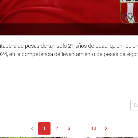
ntadora de pesas de tan solo 21 años de edad, quien reci
024, en la competencia de levantamiento de pesas catego
chevron_left
chevron_right
1
2
3
...
10