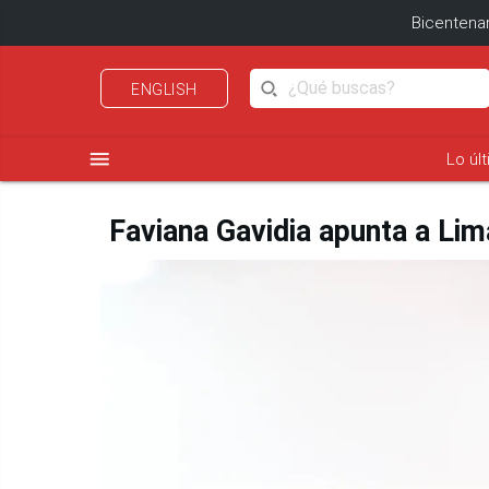
Bicentenar
ENGLISH
menu
Lo úl
Faviana Gavidia apunta a Li