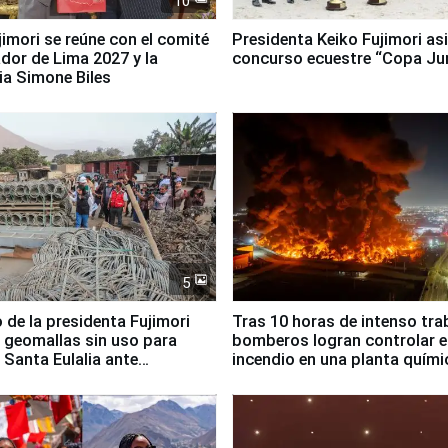
10
jimori se reúne con el comité
Presidenta Keiko Fujimori asi
dor de Lima 2027 y la
concurso ecuestre “Copa Ju
ia Simone Biles
5
 de la presidenta Fujimori
Tras 10 horas de intenso tra
 geomallas sin uso para
bomberos logran controlar e
 Santa Eulalia ante
incendio en una planta quími
o El Niño
Santiago de Chile