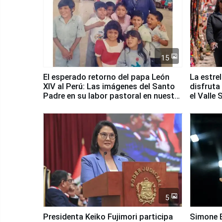
15
El esperado retorno del papa León
La estre
XIV al Perú: Las imágenes del Santo
disfruta
Padre en su labor pastoral en nuestro
el Valle
país
5
Presidenta Keiko Fujimori participa
Simone B