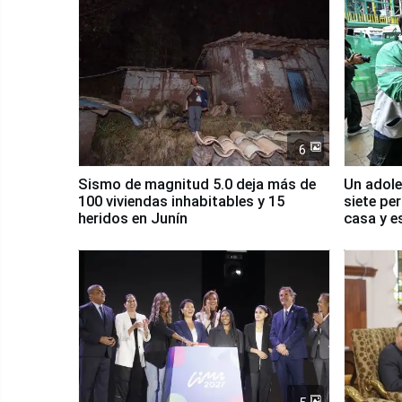
6
Sismo de magnitud 5.0 deja más de
Un adole
100 viviendas inhabitables y 15
siete pe
heridos en Junín
casa y e