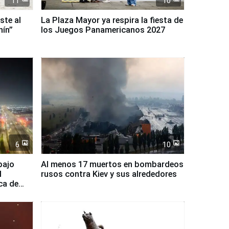
11
10
ste al
La Plaza Mayor ya respira la fiesta de
nín”
los Juegos Panamericanos 2027
6
10
bajo
Al menos 17 muertos en bombardeos
l
rusos contra Kiev y sus alrededores
ca de