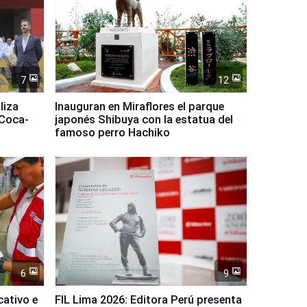
7
12
liza
Inauguran en Miraflores el parque
 Coca-
japonés Shibuya con la estatua del
famoso perro Hachiko
6
9
cativo e
FIL Lima 2026: Editora Perú presenta