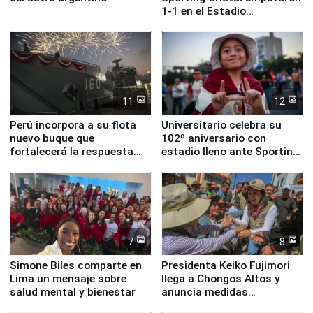
1-1 en el Estadio
Monumental
11
12
Perú incorpora a su flota
Universitario celebra su
nuevo buque que
102º aniversario con
fortalecerá la respuesta
estadio lleno ante Sporting
ante el fenómeno El Niño
Cristal
7
8
Simone Biles comparte en
Presidenta Keiko Fujimori
Lima un mensaje sobre
llega a Chongos Altos y
salud mental y bienestar
anuncia medidas
inmediatas en vivienda,