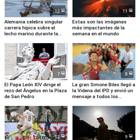
12
11
Alemania celebra singular
Estas son las imágenes
carrera hípica sobre el
más impactantes de la
lecho marino durante la
semana en el mundo
marea baja
7
8
El Papa León XIV dirige el
La gran Simone Biles llegó a
rezo del Ángelus en la Plaza
la Videna del IPD y envió un
de San Pedro
mensaje a todos los
deportistas del Perú
12
9