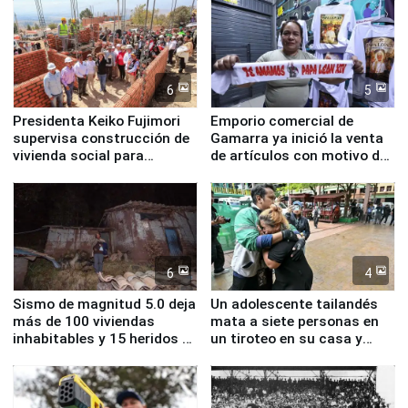
educación, salud y empleo
6
5
Presidenta Keiko Fujimori
Emporio comercial de
supervisa construcción de
Gamarra ya inició la venta
vivienda social para
de artículos con motivo de
familias afectadas por
la visita del papa León XIV
sismo en Junín
6
4
Sismo de magnitud 5.0 deja
Un adolescente tailandés
más de 100 viviendas
mata a siete personas en
inhabitables y 15 heridos en
un tiroteo en su casa y
Junín
escuela