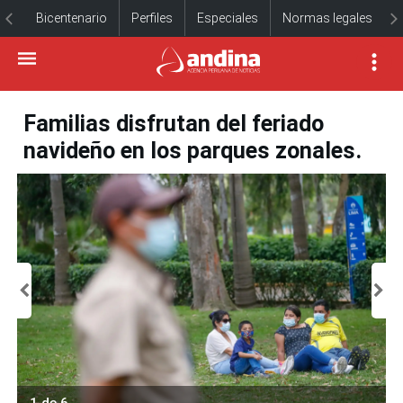
Bicentenario
Perfiles
Especiales
Normas legales
Familias disfrutan del feriado
navideño en los parques zonales.
1 de 6