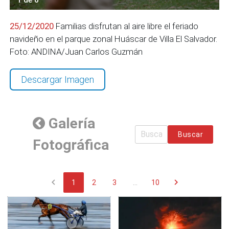
25/12/2020
Familias disfrutan al aire libre el feriado
navideño en el parque zonal Huáscar de Villa El Salvador.
Foto: ANDINA/Juan Carlos Guzmán
Descargar Imagen
Galería
Buscar
Fotográfica
chevron_left
chevron_right
1
2
3
...
10