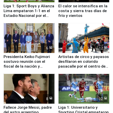
Liga 1: Sport Boys y Alianza
El calor se intensifica en la
Lima empataron 1-1 en el
costa y sierra tras días de
Estadio Nacional por el
frío y vientos
Torneo Clausura
6
12
Presidenta Keiko Fujimori
Artistas de circo y payasos
sostuvo reunión con el
desfilaron en colorido
fiscal de la nación y
pasacalle por el centro de
ministros de Estado
Lima
8
12
Fallece Jorge Messi, padre
Liga 1: Universitario y
del astro argentino
Sporting Cristal empataron