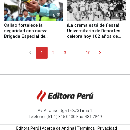
8
10
Callao fortalece la
¡La crema está de fiesta!
seguridad con nueva
Universitario de Deportes
Brigada Especial de
celebra hoy 102 años de
Turismo y moderno
fundación
equipamiento para
chevron_left
chevron_right
Serenazgo
1
2
3
...
10
Av. Alfonso Ugarte 873 Lima 1
Teléfono: (51-1) 315 0400 Fax: 431 2849
Editora Perú
|
Acerca de Andina
|
Términos
|
Privacidad