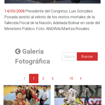
14/03/2008
Presidente del Congreso, Luis Gonzáles
Posada asistió al velorio de los restos mortales de la
fallecida Fiscal de la Nación, Adelaida Bolívar en sede del
Ministerio Público. Foto: ANDINA/Maritza Rosales.
Galería
Buscar
Fotográfica
chevron_left
chevron_right
1
2
3
...
10