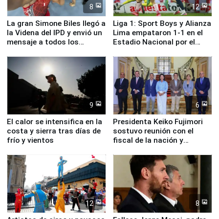
8
12
La gran Simone Biles llegó a
Liga 1: Sport Boys y Alianza
la Videna del IPD y envió un
Lima empataron 1-1 en el
mensaje a todos los
Estadio Nacional por el
deportistas del Perú
Torneo Clausura
9
6
El calor se intensifica en la
Presidenta Keiko Fujimori
costa y sierra tras días de
sostuvo reunión con el
frío y vientos
fiscal de la nación y
ministros de Estado
12
8