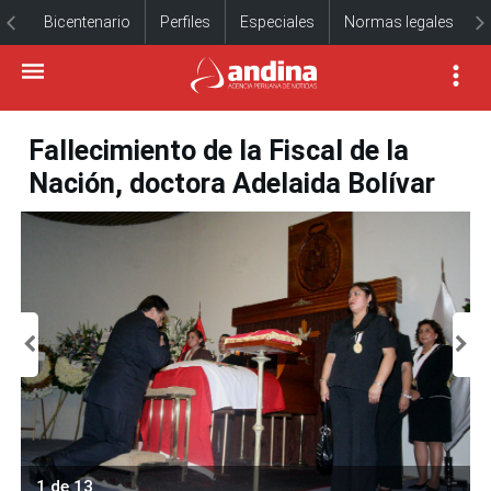
Bicentenario
Perfiles
Especiales
Normas legales
Fallecimiento de la Fiscal de la
Nación, doctora Adelaida Bolívar
1 de 13