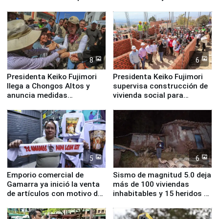
Cristal
8
6
Presidenta Keiko Fujimori
Presidenta Keiko Fujimori
llega a Chongos Altos y
supervisa construcción de
anuncia medidas
vivienda social para
inmediatas en vivienda,
familias afectadas por
educación, salud y empleo
sismo en Junín
5
6
Emporio comercial de
Sismo de magnitud 5.0 deja
Gamarra ya inició la venta
más de 100 viviendas
de artículos con motivo de
inhabitables y 15 heridos en
la visita del papa León XIV
Junín