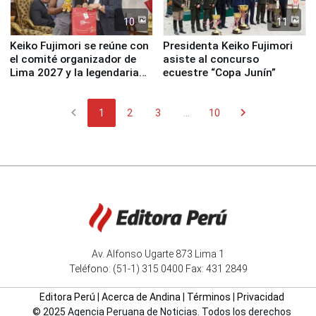
10
11
Keiko Fujimori se reúne con
Presidenta Keiko Fujimori
el comité organizador de
asiste al concurso
Lima 2027 y la legendaria
ecuestre “Copa Junín”
Simone Biles
chevron_left
chevron_right
1
2
3
...
10
Av. Alfonso Ugarte 873 Lima 1
Teléfono: (51-1) 315 0400 Fax: 431 2849
Editora Perú
|
Acerca de Andina
|
Términos
|
Privacidad
© 2025 Agencia Peruana de Noticias. Todos los derechos