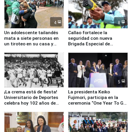
4
8
Un adolescente tailandés
Callao fortalece la
mata a siete personas en
seguridad con nueva
un tiroteo en su casa y
Brigada Especial de
escuela
Turismo y moderno
equipamiento para
Serenazgo
10
5
¡La crema está de fiesta!
La presidenta Keiko
Universitario de Deportes
Fujimori, participa en la
celebra hoy 102 años de
ceremonia “One Year To Go
fundación
de Lima 2027”