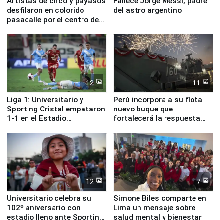
Artistas de circo y payasos
Fallece Jorge Messi, padre
desfilaron en colorido
del astro argentino
pasacalle por el centro de
Lima
12
11
Liga 1: Universitario y
Perú incorpora a su flota
Sporting Cristal empataron
nuevo buque que
1-1 en el Estadio
fortalecerá la respuesta
Monumental
ante el fenómeno El Niño
12
7
Universitario celebra su
Simone Biles comparte en
102º aniversario con
Lima un mensaje sobre
estadio lleno ante Sporting
salud mental y bienestar