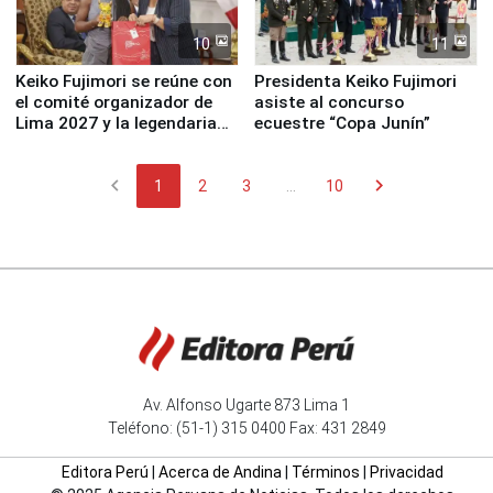
10
11
Keiko Fujimori se reúne con
Presidenta Keiko Fujimori
el comité organizador de
asiste al concurso
Lima 2027 y la legendaria
ecuestre “Copa Junín”
Simone Biles
chevron_left
chevron_right
1
2
3
...
10
Av. Alfonso Ugarte 873 Lima 1
Teléfono: (51-1) 315 0400 Fax: 431 2849
Editora Perú
|
Acerca de Andina
|
Términos
|
Privacidad