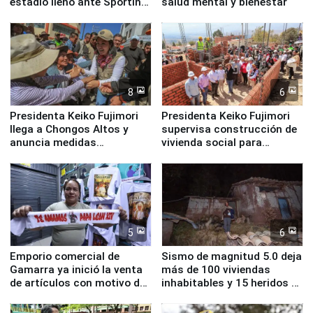
estadio lleno ante Sporting
salud mental y bienestar
Cristal
8
6
Presidenta Keiko Fujimori
Presidenta Keiko Fujimori
llega a Chongos Altos y
supervisa construcción de
anuncia medidas
vivienda social para
inmediatas en vivienda,
familias afectadas por
educación, salud y empleo
sismo en Junín
5
6
Emporio comercial de
Sismo de magnitud 5.0 deja
Gamarra ya inició la venta
más de 100 viviendas
de artículos con motivo de
inhabitables y 15 heridos en
la visita del papa León XIV
Junín