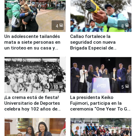
4
8
Un adolescente tailandés
Callao fortalece la
mata a siete personas en
seguridad con nueva
un tiroteo en su casa y
Brigada Especial de
escuela
Turismo y moderno
equipamiento para
Serenazgo
10
5
¡La crema está de fiesta!
La presidenta Keiko
Universitario de Deportes
Fujimori, participa en la
celebra hoy 102 años de
ceremonia “One Year To Go
fundación
de Lima 2027”