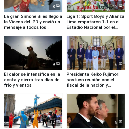
8
12
La gran Simone Biles llegó a
Liga 1: Sport Boys y Alianza
la Videna del IPD y envió un
Lima empataron 1-1 en el
mensaje a todos los
Estadio Nacional por el
deportistas del Perú
Torneo Clausura
9
6
El calor se intensifica en la
Presidenta Keiko Fujimori
costa y sierra tras días de
sostuvo reunión con el
frío y vientos
fiscal de la nación y
ministros de Estado
12
8