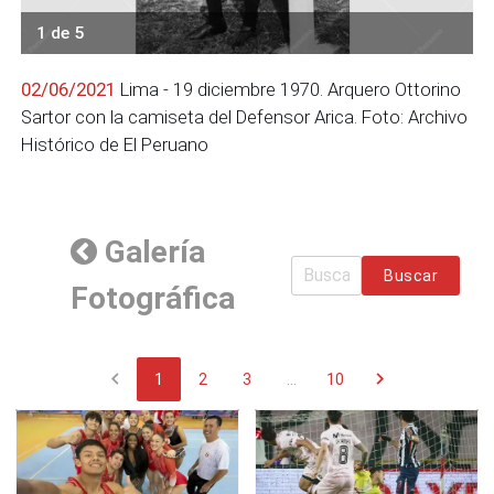
1 de 5
02/06/2021
Lima - 19 diciembre 1970. Arquero Ottorino
Sartor con la camiseta del Defensor Arica. Foto: Archivo
Histórico de El Peruano
Galería
Buscar
Fotográfica
chevron_left
chevron_right
1
2
3
...
10