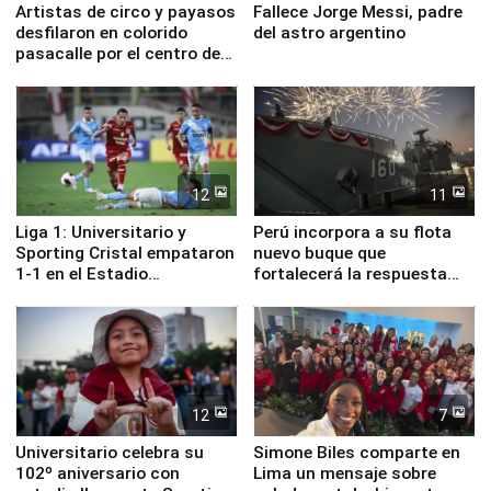
Artistas de circo y payasos
Fallece Jorge Messi, padre
desfilaron en colorido
del astro argentino
pasacalle por el centro de
Lima
12
11
Liga 1: Universitario y
Perú incorpora a su flota
Sporting Cristal empataron
nuevo buque que
1-1 en el Estadio
fortalecerá la respuesta
Monumental
ante el fenómeno El Niño
12
7
Universitario celebra su
Simone Biles comparte en
102º aniversario con
Lima un mensaje sobre