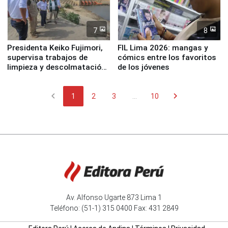
7
8
Presidenta Keiko Fujimori,
FIL Lima 2026: mangas y
supervisa trabajos de
cómics entre los favoritos
limpieza y descolmatación
de los jóvenes
en río Piura
chevron_left
chevron_right
1
2
3
...
10
Av. Alfonso Ugarte 873 Lima 1
Teléfono: (51-1) 315 0400 Fax: 431 2849