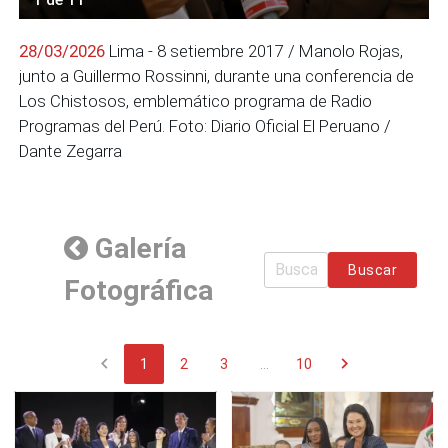
28/03/2026
Lima - 8 setiembre 2017 / Manolo Rojas,
junto a Guillermo Rossinni, durante una conferencia de
Los Chistosos, emblemático programa de Radio
Programas del Perú. Foto: Diario Oficial El Peruano /
Dante Zegarra
Galería
Buscar
Fotográfica
chevron_left
chevron_right
1
2
3
...
10