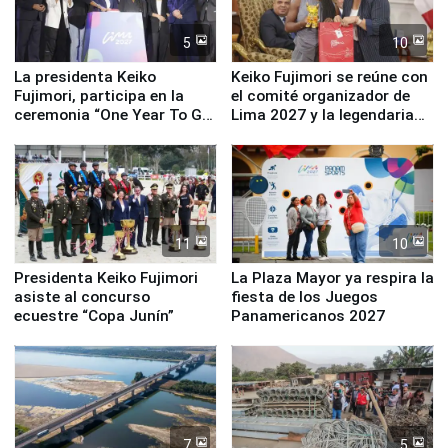
5
10
La presidenta Keiko
Keiko Fujimori se reúne con
Fujimori, participa en la
el comité organizador de
ceremonia “One Year To Go
Lima 2027 y la legendaria
de Lima 2027”
Simone Biles
11
10
Presidenta Keiko Fujimori
La Plaza Mayor ya respira la
asiste al concurso
fiesta de los Juegos
ecuestre “Copa Junín”
Panamericanos 2027
7
5