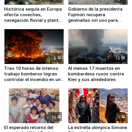
Histórica sequía en Europa
Gobierno de la presidenta
afecta cosechas,
Fujimori recupera
navegación fluvial y plantas
geomallas sin uso para
nucleares
proteger Santa Eulalia ante
Fenómeno El Niño
6
10
Tras 10 horas de intenso
Al menos 17 muertos en
trabajo bomberos logran
bombardeos rusos contra
controlar el incendio en una
Kiev y sus alrededores
planta química de Santiago
de Chile
15
7
El esperado retorno del
La estrella olímpica Simone