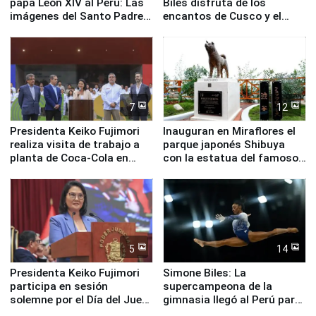
papa León XIV al Perú: Las
Biles disfruta de los
imágenes del Santo Padre
encantos de Cusco y el
en su labor pastoral en
Valle Sagrado
nuestro país
7
12
Presidenta Keiko Fujimori
Inauguran en Miraflores el
realiza visita de trabajo a
parque japonés Shibuya
planta de Coca-Cola en
con la estatua del famoso
Pucusana
perro Hachiko
5
14
Presidenta Keiko Fujimori
Simone Biles: La
participa en sesión
supercampeona de la
solemne por el Día del Juez
gimnasia llegó al Perú para
y la Jueza
empezar cuenta regresiva a