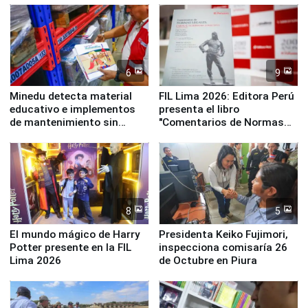
Panamericanos Lima 2027
6
9
Minedu detecta material
FIL Lima 2026: Editora Perú
educativo e implementos
presenta el libro
de mantenimiento sin
"Comentarios de Normas
distribuir en almacenes de
Legales: Laboral Vl .
la UGEL 2
Derecho Colectivo"
8
5
El mundo mágico de Harry
Presidenta Keiko Fujimori,
Potter presente en la FIL
inspecciona comisaría 26
Lima 2026
de Octubre en Piura