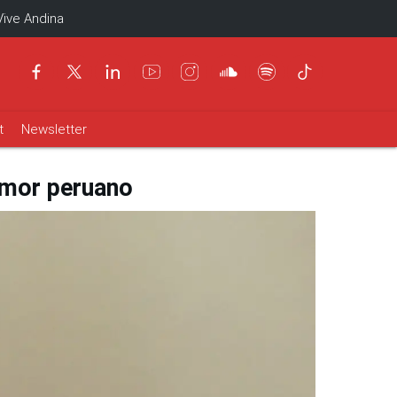
Vive Andina
t
Newsletter
humor peruano