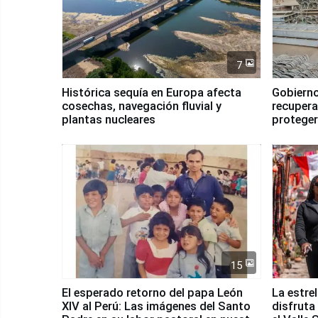
7
Histórica sequía en Europa afecta
Gobierno
cosechas, navegación fluvial y
recupera
plantas nucleares
proteger
Fenómen
15
El esperado retorno del papa León
La estre
XIV al Perú: Las imágenes del Santo
disfruta