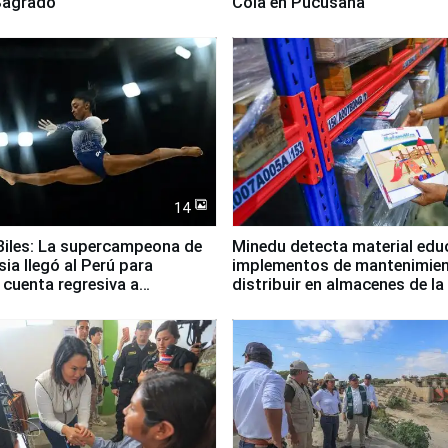
 Sagrado
Cola en Pucusana
14
iles: La supercampeona de
Minedu detecta material edu
sia llegó al Perú para
implementos de mantenimien
cuenta regresiva a
distribuir en almacenes de l
icanos Lima 2027