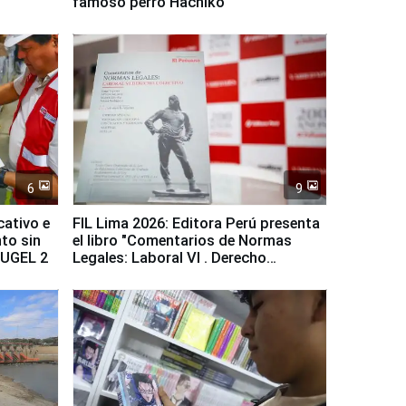
famoso perro Hachiko
6
9
cativo e
FIL Lima 2026: Editora Perú presenta
to sin
el libro "Comentarios de Normas
a UGEL 2
Legales: Laboral Vl . Derecho
Colectivo"