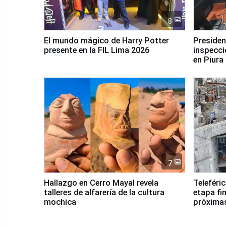
8
El mundo mágico de Harry Potter
Presidenta Keiko Fu
presente en la FIL Lima 2026
inspecci
en Piura
7
Hallazgo en Cerro Mayal revela
Teleféri
talleres de alfarería de la cultura
etapa fi
mochica
próxima