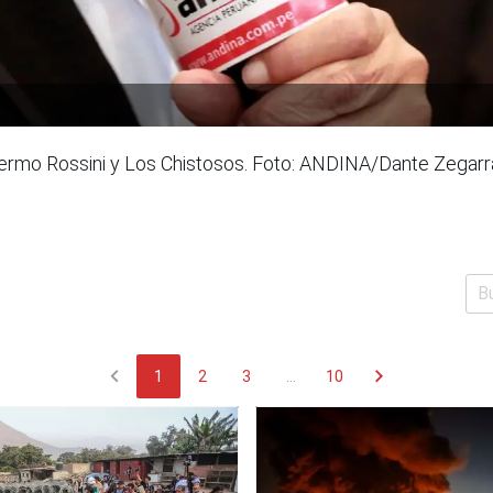
rmo Rossini y Los Chistosos. Foto: ANDINA/Dante Zegarr
chevron_left
chevron_right
1
2
3
...
10