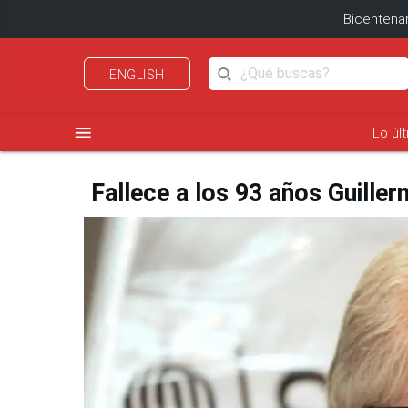
Bicentenar
ENGLISH
menu
Lo úl
Fallece a los 93 años Guille