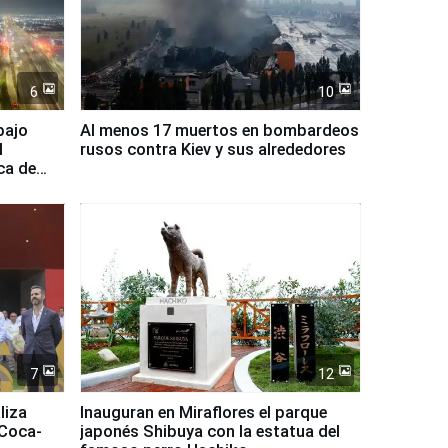
6
10
bajo
Al menos 17 muertos en bombardeos
l
rusos contra Kiev y sus alrededores
ca de
7
12
liza
Inauguran en Miraflores el parque
 Coca-
japonés Shibuya con la estatua del