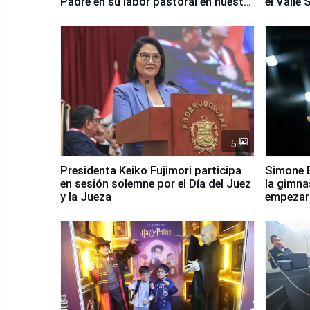
Padre en su labor pastoral en nuestro
el Valle
país
5
Presidenta Keiko Fujimori participa
Simone B
en sesión solemne por el Día del Juez
la gimna
y la Jueza
empezar 
Panamer