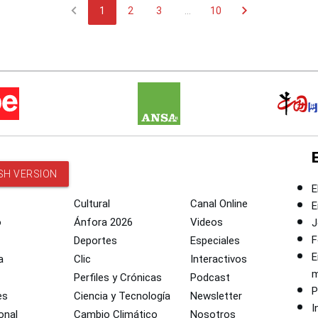
chevron_left
chevron_right
1
2
3
...
10
SH VERSION
E
Cultural
Canal Online
E
o
Ánfora 2026
Videos
J
F
Deportes
Especiales
E
a
Clic
Interactivos
m
Perfiles y Crónicas
Podcast
P
es
Ciencia y Tecnología
Newsletter
I
onal
Cambio Climático
Nosotros