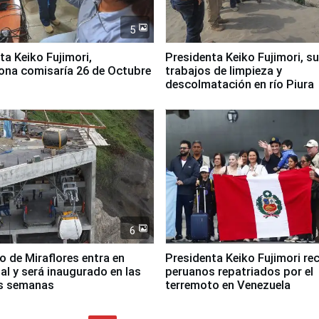
5
jimori,
Presidenta Keiko Fujimori, s
ona comisaría 26 de Octubre
trabajos de limpieza y
descolmatación en río Piura
6
co de Miraflores entra en
Presidenta Keiko Fujimori rec
nal y será inaugurado en las
peruanos repatriados por el
s semanas
terremoto en Venezuela