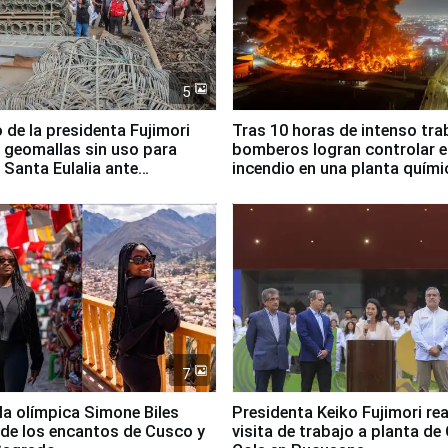
5
 de la presidenta Fujimori
Tras 10 horas de intenso tra
 geomallas sin uso para
bomberos logran controlar e
 Santa Eulalia ante
incendio en una planta quími
o El Niño
Santiago de Chile
7
lla olímpica Simone Biles
Presidenta Keiko Fujimori rea
 de los encantos de Cusco y
visita de trabajo a planta de