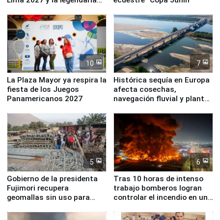
Simone Biles
10
7
La Plaza Mayor ya respira la
Histórica sequía en Europa
fiesta de los Juegos
afecta cosechas,
Panamericanos 2027
navegación fluvial y plantas
nucleares
5
6
Gobierno de la presidenta
Tras 10 horas de intenso
Fujimori recupera
trabajo bomberos logran
geomallas sin uso para
controlar el incendio en una
proteger Santa Eulalia ante
planta química de Santiago
Fenómeno El Niño
de Chile