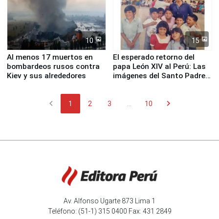
10
15
Al menos 17 muertos en
El esperado retorno del
bombardeos rusos contra
papa León XIV al Perú: Las
Kiev y sus alrededores
imágenes del Santo Padre
en su labor pastoral en
nuestro país
chevron_left
chevron_right
1
2
3
...
10
Av. Alfonso Ugarte 873 Lima 1
Teléfono: (51-1) 315 0400 Fax: 431 2849