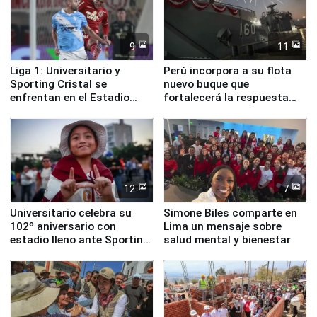
9
11
Liga 1: Universitario y
Perú incorpora a su flota
Sporting Cristal se
nuevo buque que
enfrentan en el Estadio
fortalecerá la respuesta
Monumental
ante el fenómeno El Niño
12
7
Universitario celebra su
Simone Biles comparte en
102º aniversario con
Lima un mensaje sobre
estadio lleno ante Sporting
salud mental y bienestar
Cristal