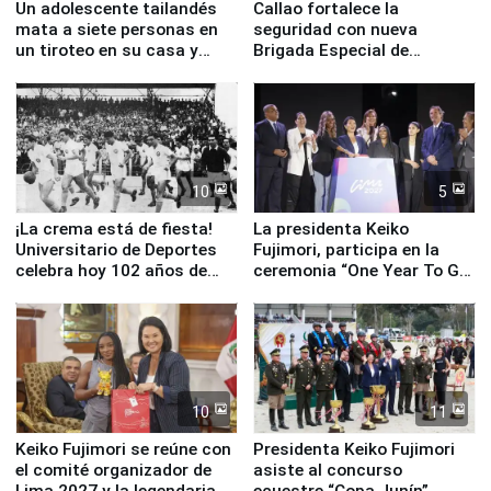
Un adolescente tailandés
Callao fortalece la
mata a siete personas en
seguridad con nueva
un tiroteo en su casa y
Brigada Especial de
escuela
Turismo y moderno
equipamiento para
Serenazgo
10
5
¡La crema está de fiesta!
La presidenta Keiko
Universitario de Deportes
Fujimori, participa en la
celebra hoy 102 años de
ceremonia “One Year To Go
fundación
de Lima 2027”
10
11
Keiko Fujimori se reúne con
Presidenta Keiko Fujimori
el comité organizador de
asiste al concurso
Lima 2027 y la legendaria
ecuestre “Copa Junín”