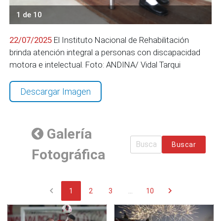
1 de 10
22/07/2025
El Instituto Nacional de Rehabilitación
brinda atención integral a personas con discapacidad
motora e intelectual. Foto: ANDINA/ Vidal Tarqui
Descargar Imagen
Galería
Buscar
Fotográfica
chevron_left
chevron_right
1
2
3
...
10