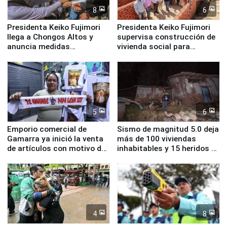
8
6
Presidenta Keiko Fujimori
Presidenta Keiko Fujimori
llega a Chongos Altos y
supervisa construcción de
anuncia medidas
vivienda social para
inmediatas en vivienda,
familias afectadas por
educación, salud y empleo
sismo en Junín
5
6
Emporio comercial de
Sismo de magnitud 5.0 deja
Gamarra ya inició la venta
más de 100 viviendas
de artículos con motivo de
inhabitables y 15 heridos en
la visita del papa León XIV
Junín
4
8