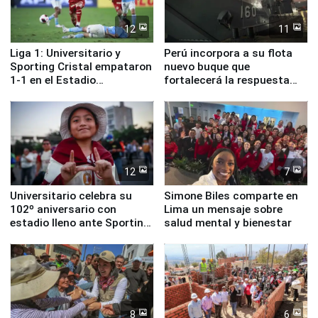
12
11
Liga 1: Universitario y
Perú incorpora a su flota
Sporting Cristal empataron
nuevo buque que
1-1 en el Estadio
fortalecerá la respuesta
Monumental
ante el fenómeno El Niño
12
7
Universitario celebra su
Simone Biles comparte en
102º aniversario con
Lima un mensaje sobre
estadio lleno ante Sporting
salud mental y bienestar
Cristal
8
6