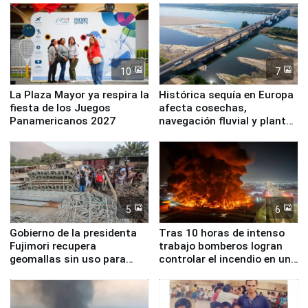
10
7
La Plaza Mayor ya respira la
Histórica sequía en Europa
fiesta de los Juegos
afecta cosechas,
Panamericanos 2027
navegación fluvial y plantas
nucleares
5
6
Gobierno de la presidenta
Tras 10 horas de intenso
Fujimori recupera
trabajo bomberos logran
geomallas sin uso para
controlar el incendio en una
proteger Santa Eulalia ante
planta química de Santiago
Fenómeno El Niño
de Chile