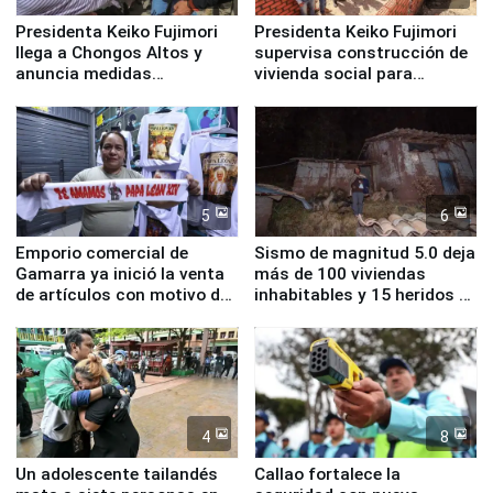
Presidenta Keiko Fujimori
Presidenta Keiko Fujimori
llega a Chongos Altos y
supervisa construcción de
anuncia medidas
vivienda social para
inmediatas en vivienda,
familias afectadas por
educación, salud y empleo
sismo en Junín
5
6
Emporio comercial de
Sismo de magnitud 5.0 deja
Gamarra ya inició la venta
más de 100 viviendas
de artículos con motivo de
inhabitables y 15 heridos en
la visita del papa León XIV
Junín
4
8
Un adolescente tailandés
Callao fortalece la