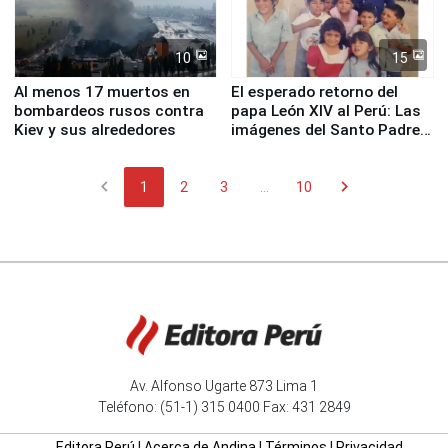
10
15
Al menos 17 muertos en
El esperado retorno del
bombardeos rusos contra
papa León XIV al Perú: Las
Kiev y sus alrededores
imágenes del Santo Padre
en su labor pastoral en
nuestro país
chevron_left
chevron_right
1
2
3
...
10
Av. Alfonso Ugarte 873 Lima 1
Teléfono: (51-1) 315 0400 Fax: 431 2849
Editora Perú
|
Acerca de Andina
|
Términos
|
Privacidad