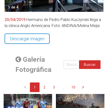
1 de 4
20/04/2019
Hermano de Pedro Pablo Kuczynski llega a
la clinica Anglo Americana. Foto: ANDINA/Melina Mejía
Descargar Imagen
Galería
Buscar
Fotográfica
chevron_left
chevron_right
1
2
3
...
10