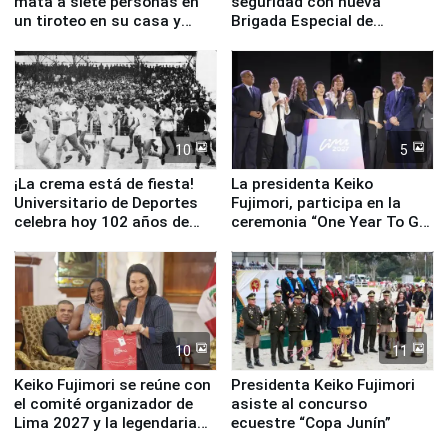
mata a siete personas en
seguridad con nueva
un tiroteo en su casa y
Brigada Especial de
escuela
Turismo y moderno
equipamiento para
Serenazgo
10
5
¡La crema está de fiesta!
La presidenta Keiko
Universitario de Deportes
Fujimori, participa en la
celebra hoy 102 años de
ceremonia “One Year To Go
fundación
de Lima 2027”
10
11
Keiko Fujimori se reúne con
Presidenta Keiko Fujimori
el comité organizador de
asiste al concurso
Lima 2027 y la legendaria
ecuestre “Copa Junín”
Simone Biles