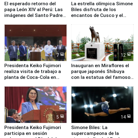
El esperado retorno del
La estrella olímpica Simone
papa León XIV al Perú: Las
Biles disfruta de los
imágenes del Santo Padre
encantos de Cusco y el
en su labor pastoral en
Valle Sagrado
nuestro país
7
12
Presidenta Keiko Fujimori
Inauguran en Miraflores el
realiza visita de trabajo a
parque japonés Shibuya
planta de Coca-Cola en
con la estatua del famoso
Pucusana
perro Hachiko
5
14
Presidenta Keiko Fujimori
Simone Biles: La
participa en sesión
supercampeona de la