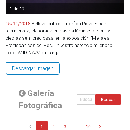
1 de 12
15/11/2018
Belleza antropomórfica Pieza Sicán
recuperada, elaborada en base a láminas de oro y
piedras semipreciosas. en la exposición "Metales
Prehispánicos del Perú", nuestra herencia milenaria.
Foto: ANDINA/Vidal Tarqui
Descargar Imagen
Galería
Buscar
Fotográfica
chevron_left
chevron_right
1
2
3
...
10