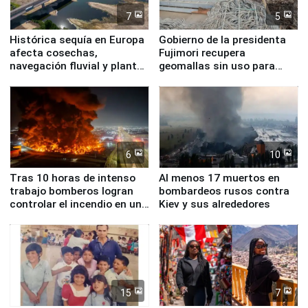
7
5
Histórica sequía en Europa
Gobierno de la presidenta
afecta cosechas,
Fujimori recupera
navegación fluvial y plantas
geomallas sin uso para
nucleares
proteger Santa Eulalia ante
Fenómeno El Niño
6
10
Tras 10 horas de intenso
Al menos 17 muertos en
trabajo bomberos logran
bombardeos rusos contra
controlar el incendio en una
Kiev y sus alrededores
planta química de Santiago
de Chile
15
7