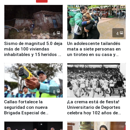
6
4
Sismo de magnitud 5.0 deja
Un adolescente tailandés
más de 100 viviendas
mata a siete personas en
inhabitables y 15 heridos en
un tiroteo en su casa y
Junín
escuela
8
10
Callao fortalece la
¡La crema está de fiesta!
seguridad con nueva
Universitario de Deportes
Brigada Especial de
celebra hoy 102 años de
Turismo y moderno
fundación
equipamiento para
Serenazgo