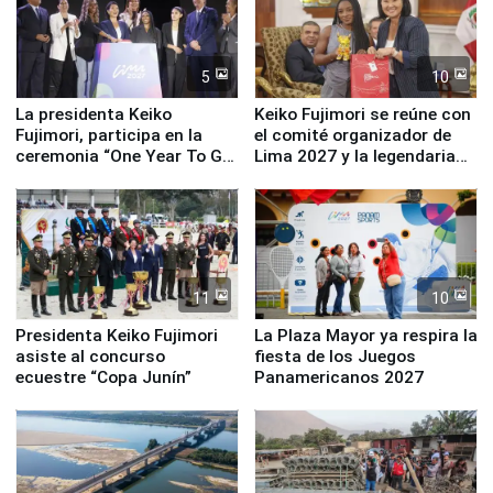
5
10
La presidenta Keiko
Keiko Fujimori se reúne con
Fujimori, participa en la
el comité organizador de
ceremonia “One Year To Go
Lima 2027 y la legendaria
de Lima 2027”
Simone Biles
11
10
Presidenta Keiko Fujimori
La Plaza Mayor ya respira la
asiste al concurso
fiesta de los Juegos
ecuestre “Copa Junín”
Panamericanos 2027