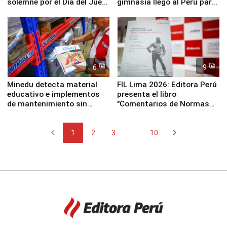
solemne por el Día del Juez
gimnasia llegó al Perú para
y la Jueza
empezar cuenta regresiva a
Panamericanos Lima 2027
6
9
Minedu detecta material
FIL Lima 2026: Editora Perú
educativo e implementos
presenta el libro
de mantenimiento sin
"Comentarios de Normas
distribuir en almacenes de
Legales: Laboral Vl .
la UGEL 2
Derecho Colectivo"
chevron_left
chevron_right
1
2
3
...
10