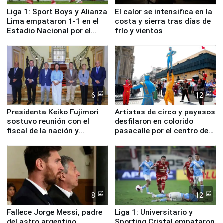
Liga 1: Sport Boys y Alianza
El calor se intensifica en la
Lima empataron 1-1 en el
costa y sierra tras días de
Estadio Nacional por el
frío y vientos
Torneo Clausura
6
12
Presidenta Keiko Fujimori
Artistas de circo y payasos
sostuvo reunión con el
desfilaron en colorido
fiscal de la nación y
pasacalle por el centro de
ministros de Estado
Lima
8
12
Fallece Jorge Messi, padre
Liga 1: Universitario y
del astro argentino
Sporting Cristal empataron