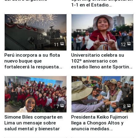
1-1 en el Estadio
Monumental
11
12
Perú incorpora a su flota
Universitario celebra su
nuevo buque que
102º aniversario con
fortalecerá la respuesta
estadio lleno ante Sporting
ante el fenómeno El Niño
Cristal
7
8
Simone Biles comparte en
Presidenta Keiko Fujimori
Lima un mensaje sobre
llega a Chongos Altos y
salud mental y bienestar
anuncia medidas
inmediatas en vivienda,