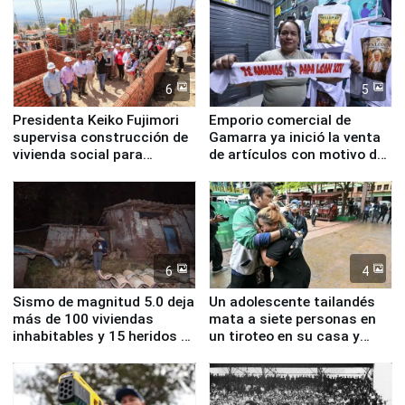
educación, salud y empleo
6
5
Presidenta Keiko Fujimori
Emporio comercial de
supervisa construcción de
Gamarra ya inició la venta
vivienda social para
de artículos con motivo de
familias afectadas por
la visita del papa León XIV
sismo en Junín
6
4
Sismo de magnitud 5.0 deja
Un adolescente tailandés
más de 100 viviendas
mata a siete personas en
inhabitables y 15 heridos en
un tiroteo en su casa y
Junín
escuela