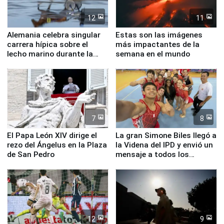
12
11
Alemania celebra singular
Estas son las imágenes
carrera hípica sobre el
más impactantes de la
lecho marino durante la
semana en el mundo
marea baja
7
8
El Papa León XIV dirige el
La gran Simone Biles llegó a
rezo del Ángelus en la Plaza
la Videna del IPD y envió un
de San Pedro
mensaje a todos los
deportistas del Perú
12
9