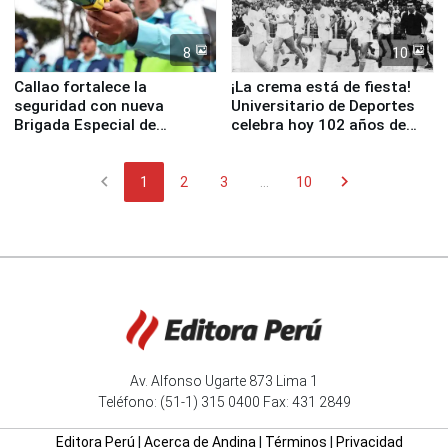
8
10
Callao fortalece la
¡La crema está de fiesta!
seguridad con nueva
Universitario de Deportes
Brigada Especial de
celebra hoy 102 años de
Turismo y moderno
fundación
equipamiento para
chevron_left
chevron_right
Serenazgo
1
2
3
...
10
Av. Alfonso Ugarte 873 Lima 1
Teléfono: (51-1) 315 0400 Fax: 431 2849
Editora Perú
|
Acerca de Andina
|
Términos
|
Privacidad