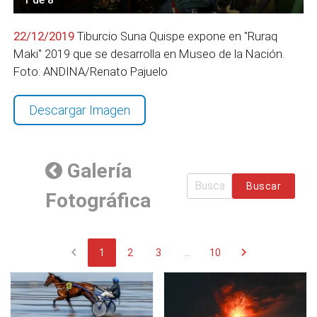
22/12/2019
Tiburcio Suna Quispe expone en "Ruraq
Maki" 2019 que se desarrolla en Museo de la Nación.
Foto: ANDINA/Renato Pajuelo
Descargar Imagen
Galería
Buscar
Fotográfica
chevron_left
chevron_right
1
2
3
...
10