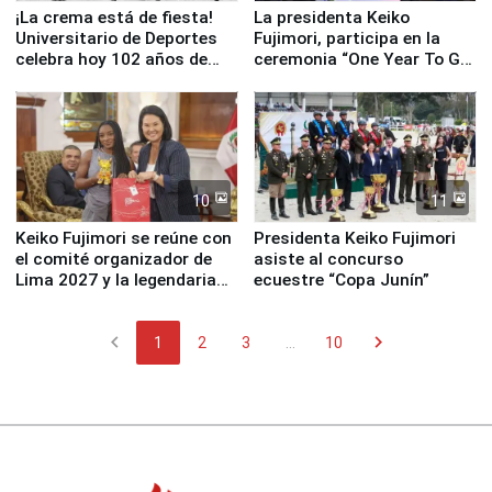
¡La crema está de fiesta!
La presidenta Keiko
Universitario de Deportes
Fujimori, participa en la
celebra hoy 102 años de
ceremonia “One Year To Go
fundación
de Lima 2027”
10
11
Keiko Fujimori se reúne con
Presidenta Keiko Fujimori
el comité organizador de
asiste al concurso
Lima 2027 y la legendaria
ecuestre “Copa Junín”
Simone Biles
chevron_left
chevron_right
1
2
3
...
10