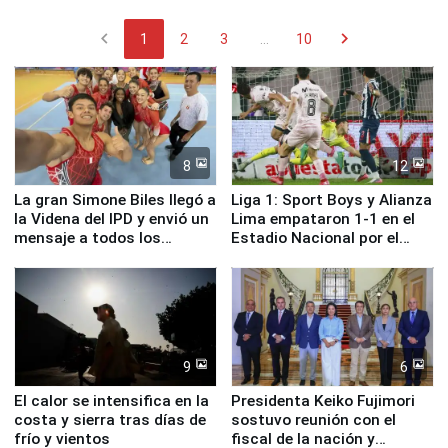
chevron_left
chevron_right
1
2
3
...
10
8
12
La gran Simone Biles llegó a
Liga 1: Sport Boys y Alianza
la Videna del IPD y envió un
Lima empataron 1-1 en el
mensaje a todos los
Estadio Nacional por el
deportistas del Perú
Torneo Clausura
9
6
El calor se intensifica en la
Presidenta Keiko Fujimori
costa y sierra tras días de
sostuvo reunión con el
frío y vientos
fiscal de la nación y