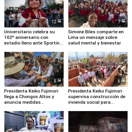
12
7
Universitario celebra su
Simone Biles comparte en
102º aniversario con
Lima un mensaje sobre
estadio lleno ante Sporting
salud mental y bienestar
Cristal
8
6
Presidenta Keiko Fujimori
Presidenta Keiko Fujimori
llega a Chongos Altos y
supervisa construcción de
anuncia medidas
vivienda social para
inmediatas en vivienda,
familias afectadas por
educación, salud y empleo
sismo en Junín