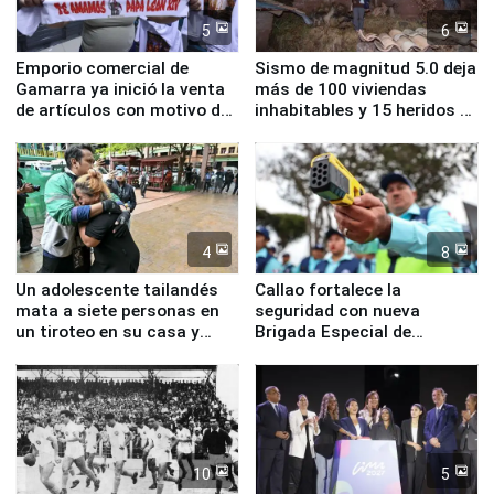
5
6
Emporio comercial de
Sismo de magnitud 5.0 deja
Gamarra ya inició la venta
más de 100 viviendas
de artículos con motivo de
inhabitables y 15 heridos en
la visita del papa León XIV
Junín
4
8
Un adolescente tailandés
Callao fortalece la
mata a siete personas en
seguridad con nueva
un tiroteo en su casa y
Brigada Especial de
escuela
Turismo y moderno
equipamiento para
Serenazgo
10
5