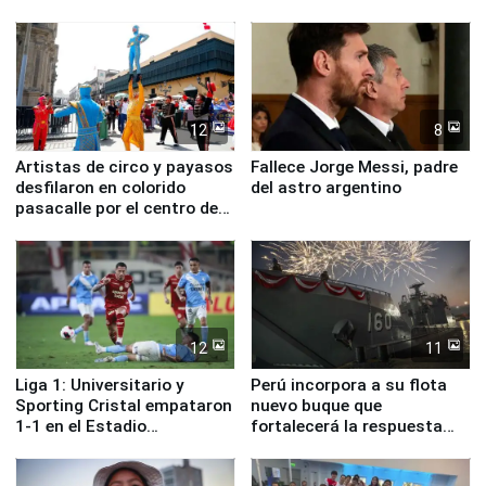
ministros de Estado
12
8
Artistas de circo y payasos
Fallece Jorge Messi, padre
desfilaron en colorido
del astro argentino
pasacalle por el centro de
Lima
12
11
Liga 1: Universitario y
Perú incorpora a su flota
Sporting Cristal empataron
nuevo buque que
1-1 en el Estadio
fortalecerá la respuesta
Monumental
ante el fenómeno El Niño