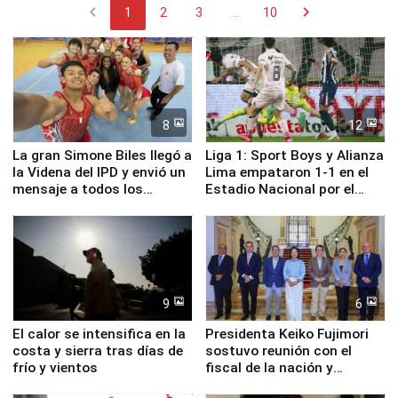
chevron_left
chevron_right
1
2
3
...
10
8
12
La gran Simone Biles llegó a
Liga 1: Sport Boys y Alianza
la Videna del IPD y envió un
Lima empataron 1-1 en el
mensaje a todos los
Estadio Nacional por el
deportistas del Perú
Torneo Clausura
9
6
El calor se intensifica en la
Presidenta Keiko Fujimori
costa y sierra tras días de
sostuvo reunión con el
frío y vientos
fiscal de la nación y
ministros de Estado