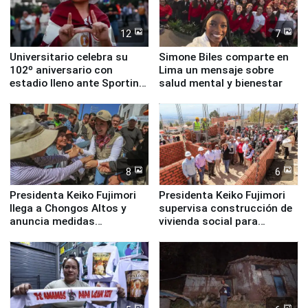
12
7
Universitario celebra su
Simone Biles comparte en
102º aniversario con
Lima un mensaje sobre
estadio lleno ante Sporting
salud mental y bienestar
Cristal
8
6
Presidenta Keiko Fujimori
Presidenta Keiko Fujimori
llega a Chongos Altos y
supervisa construcción de
anuncia medidas
vivienda social para
inmediatas en vivienda,
familias afectadas por
educación, salud y empleo
sismo en Junín