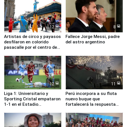
12
8
Artistas de circo y payasos
Fallece Jorge Messi, padre
desfilaron en colorido
del astro argentino
pasacalle por el centro de
Lima
12
11
Liga 1: Universitario y
Perú incorpora a su flota
Sporting Cristal empataron
nuevo buque que
1-1 en el Estadio
fortalecerá la respuesta
Monumental
ante el fenómeno El Niño