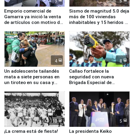
5
6
Emporio comercial de
Sismo de magnitud 5.0 deja
Gamarra ya inició la venta
más de 100 viviendas
de artículos con motivo de
inhabitables y 15 heridos en
la visita del papa León XIV
Junín
4
8
Un adolescente tailandés
Callao fortalece la
mata a siete personas en
seguridad con nueva
un tiroteo en su casa y
Brigada Especial de
escuela
Turismo y moderno
equipamiento para
Serenazgo
10
5
¡La crema está de fiesta!
La presidenta Keiko