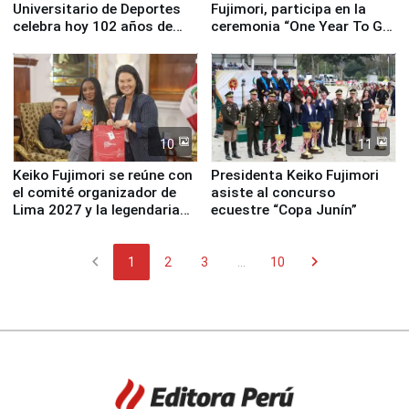
Universitario de Deportes
Fujimori, participa en la
celebra hoy 102 años de
ceremonia “One Year To Go
fundación
de Lima 2027”
10
11
Keiko Fujimori se reúne con
Presidenta Keiko Fujimori
el comité organizador de
asiste al concurso
Lima 2027 y la legendaria
ecuestre “Copa Junín”
Simone Biles
chevron_left
chevron_right
1
2
3
...
10