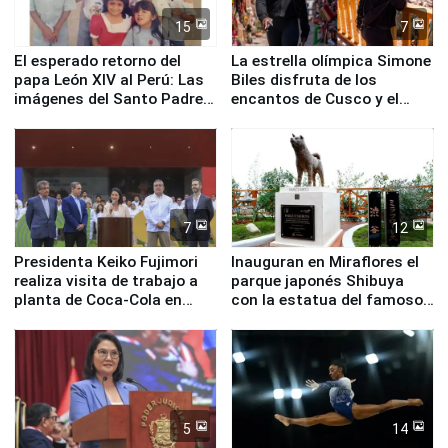
15
7
El esperado retorno del
La estrella olímpica Simone
papa León XIV al Perú: Las
Biles disfruta de los
imágenes del Santo Padre
encantos de Cusco y el
en su labor pastoral en
Valle Sagrado
nuestro país
7
12
Presidenta Keiko Fujimori
Inauguran en Miraflores el
realiza visita de trabajo a
parque japonés Shibuya
planta de Coca-Cola en
con la estatua del famoso
Pucusana
perro Hachiko
5
14