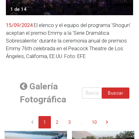
1 de 14
15/09/2024
El elenco y el equipo del programa 'Shogun'
aceptan el premio Emmy a la 'Serie Dramática
Sobresaliente' durante la ceremonia anual de premios
Emmy 76th celebrada en el Peacock Theatre de Los
Ángeles, California, EE.UU. Foto: EFE
Galería
Buscar
Fotográfica
chevron_left
chevron_right
1
2
3
...
10