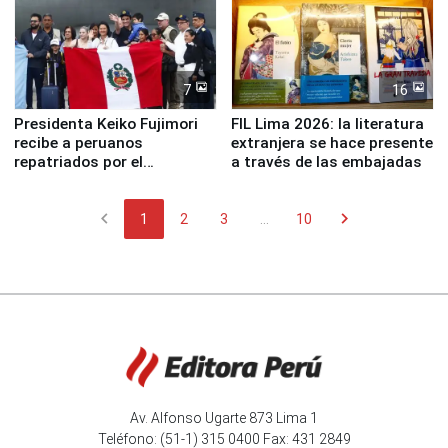
7
16
Presidenta Keiko Fujimori
FIL Lima 2026: la literatura
recibe a peruanos
extranjera se hace presente
repatriados por el
a través de las embajadas
terremoto en Venezuela
chevron_left
chevron_right
1
2
3
...
10
Av. Alfonso Ugarte 873 Lima 1
Teléfono: (51-1) 315 0400 Fax: 431 2849