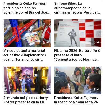
Presidenta Keiko Fujimori
Simone Biles: La
participa en sesión
supercampeona de la
solemne por el Día del Juez
gimnasia llegó al Perú para
y la Jueza
empezar cuenta regresiva a
Panamericanos Lima 2027
6
9
Minedu detecta material
FIL Lima 2026: Editora Perú
educativo e implementos
presenta el libro
de mantenimiento sin
"Comentarios de Normas
distribuir en almacenes de
Legales: Laboral Vl .
la UGEL 2
Derecho Colectivo"
8
5
El mundo mágico de Harry
Presidenta Keiko Fujimori,
Potter presente en la FIL
inspecciona comisaría 26