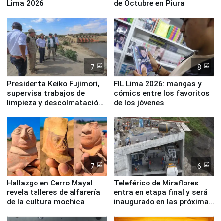
Lima 2026
de Octubre en Piura
7
8
Presidenta Keiko Fujimori,
FIL Lima 2026: mangas y
supervisa trabajos de
cómics entre los favoritos
limpieza y descolmatación
de los jóvenes
en río Piura
7
6
Hallazgo en Cerro Mayal
Teleférico de Miraflores
revela talleres de alfarería
entra en etapa final y será
de la cultura mochica
inaugurado en las próximas
semanas