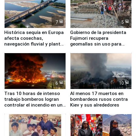
7
5
Histórica sequía en Europa
Gobierno de la presidenta
afecta cosechas,
Fujimori recupera
navegación fluvial y plantas
geomallas sin uso para
nucleares
proteger Santa Eulalia ante
Fenómeno El Niño
6
10
Tras 10 horas de intenso
Al menos 17 muertos en
trabajo bomberos logran
bombardeos rusos contra
controlar el incendio en una
Kiev y sus alrededores
planta química de Santiago
de Chile