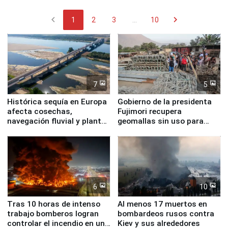
chevron_left
chevron_right
1
2
3
...
10
7
5
Histórica sequía en Europa
Gobierno de la presidenta
afecta cosechas,
Fujimori recupera
navegación fluvial y plantas
geomallas sin uso para
nucleares
proteger Santa Eulalia ante
Fenómeno El Niño
6
10
Tras 10 horas de intenso
Al menos 17 muertos en
trabajo bomberos logran
bombardeos rusos contra
controlar el incendio en una
Kiev y sus alrededores