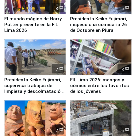
8
5
El mundo mágico de Harry
Presidenta Keiko Fujimori,
Potter presente en la FIL
inspecciona comisaría 26
Lima 2026
de Octubre en Piura
7
8
Presidenta Keiko Fujimori,
FIL Lima 2026: mangas y
supervisa trabajos de
cómics entre los favoritos
limpieza y descolmatación
de los jóvenes
en río Piura
7
6