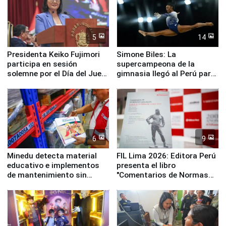
5
14
Presidenta Keiko Fujimori
Simone Biles: La
participa en sesión
supercampeona de la
solemne por el Día del Juez
gimnasia llegó al Perú para
y la Jueza
empezar cuenta regresiva a
Panamericanos Lima 2027
6
9
Minedu detecta material
FIL Lima 2026: Editora Perú
educativo e implementos
presenta el libro
de mantenimiento sin
"Comentarios de Normas
distribuir en almacenes de
Legales: Laboral Vl .
la UGEL 2
Derecho Colectivo"