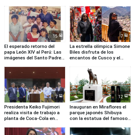
planta química de Santiago
de Chile
15
7
El esperado retorno del
La estrella olímpica Simone
papa León XIV al Perú: Las
Biles disfruta de los
imágenes del Santo Padre
encantos de Cusco y el
en su labor pastoral en
Valle Sagrado
nuestro país
7
12
Presidenta Keiko Fujimori
Inauguran en Miraflores el
realiza visita de trabajo a
parque japonés Shibuya
planta de Coca-Cola en
con la estatua del famoso
Pucusana
perro Hachiko