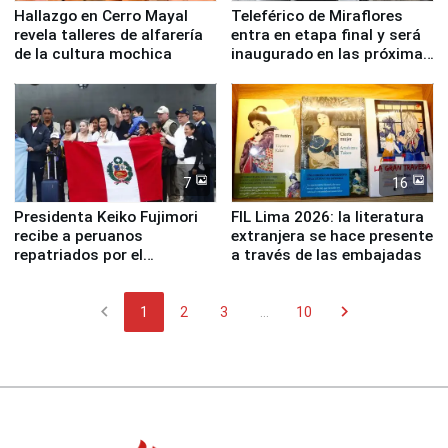
Hallazgo en Cerro Mayal
Teleférico de Miraflores
revela talleres de alfarería
entra en etapa final y será
de la cultura mochica
inaugurado en las próximas
semanas
7
16
Presidenta Keiko Fujimori
FIL Lima 2026: la literatura
recibe a peruanos
extranjera se hace presente
repatriados por el
a través de las embajadas
terremoto en Venezuela
chevron_left
chevron_right
1
2
3
...
10