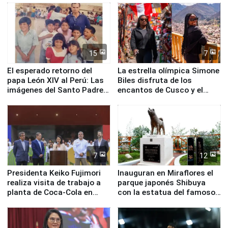
de Chile
15
7
El esperado retorno del
La estrella olímpica Simone
papa León XIV al Perú: Las
Biles disfruta de los
imágenes del Santo Padre
encantos de Cusco y el
en su labor pastoral en
Valle Sagrado
nuestro país
7
12
Presidenta Keiko Fujimori
Inauguran en Miraflores el
realiza visita de trabajo a
parque japonés Shibuya
planta de Coca-Cola en
con la estatua del famoso
Pucusana
perro Hachiko