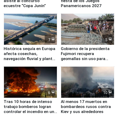
asiste al concurso
fiesta de los Juegos
ecuestre “Copa Junín”
Panamericanos 2027
7
5
Histórica sequía en Europa
Gobierno de la presidenta
afecta cosechas,
Fujimori recupera
navegación fluvial y plantas
geomallas sin uso para
nucleares
proteger Santa Eulalia ante
Fenómeno El Niño
6
10
Tras 10 horas de intenso
Al menos 17 muertos en
trabajo bomberos logran
bombardeos rusos contra
controlar el incendio en una
Kiev y sus alrededores
planta química de Santiago