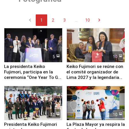
chevron_left
chevron_right
1
2
3
...
10
5
10
La presidenta Keiko
Keiko Fujimori se reúne con
Fujimori, participa en la
el comité organizador de
ceremonia “One Year To Go
Lima 2027 y la legendaria
de Lima 2027”
Simone Biles
11
10
Presidenta Keiko Fujimori
La Plaza Mayor ya respira la