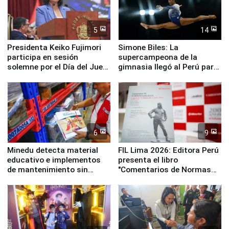
5
14
Presidenta Keiko Fujimori
Simone Biles: La
participa en sesión
supercampeona de la
solemne por el Día del Juez
gimnasia llegó al Perú para
y la Jueza
empezar cuenta regresiva a
Panamericanos Lima 2027
6
9
Minedu detecta material
FIL Lima 2026: Editora Perú
educativo e implementos
presenta el libro
de mantenimiento sin
"Comentarios de Normas
distribuir en almacenes de
Legales: Laboral Vl .
la UGEL 2
Derecho Colectivo"