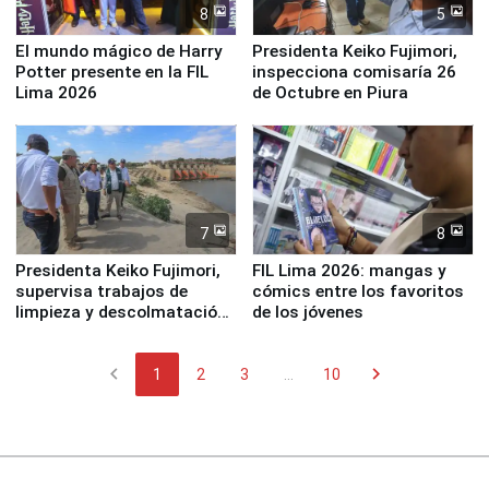
8
5
El mundo mágico de Harry
Presidenta Keiko Fujimori,
Potter presente en la FIL
inspecciona comisaría 26
Lima 2026
de Octubre en Piura
7
8
Presidenta Keiko Fujimori,
FIL Lima 2026: mangas y
supervisa trabajos de
cómics entre los favoritos
limpieza y descolmatación
de los jóvenes
en río Piura
chevron_left
chevron_right
1
2
3
...
10