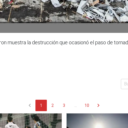
ron muestra la destrucción que ocasionó el paso de tornado
chevron_left
chevron_right
1
2
3
...
10