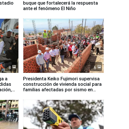
Estadio
buque que fortalecerá la respuesta
ante el fenómeno El Niño
8
6
ga a
Presidenta Keiko Fujimori supervisa
didas
construcción de vivienda social para
ación,
familias afectadas por sismo en
Junín