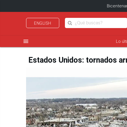
Bicentenar
ENGLISH
menu
Lo úl
Estados Unidos: tornados ar