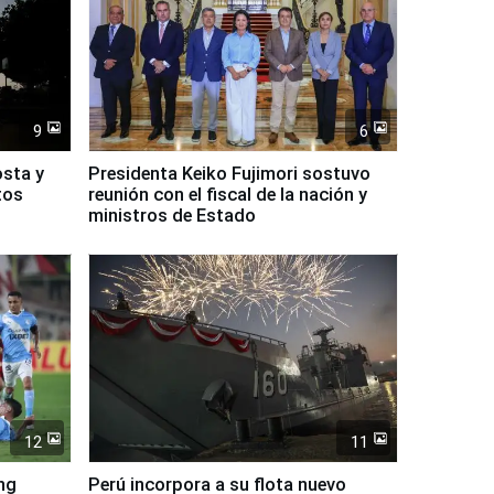
9
6
osta y
Presidenta Keiko Fujimori sostuvo
tos
reunión con el fiscal de la nación y
ministros de Estado
12
11
ing
Perú incorpora a su flota nuevo