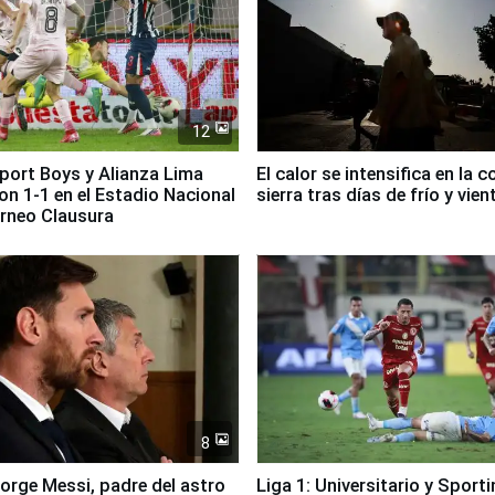
12
Sport Boys y Alianza Lima
El calor se intensifica en la c
n 1-1 en el Estadio Nacional
sierra tras días de frío y vien
orneo Clausura
8
Jorge Messi, padre del astro
Liga 1: Universitario y Sport