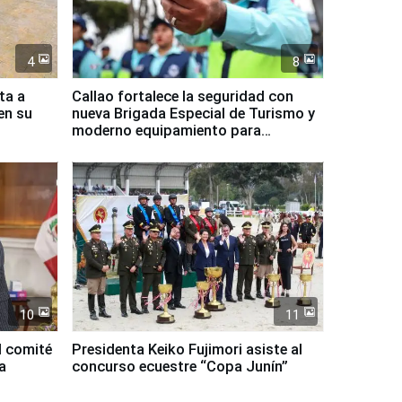
4
8
ta a
Callao fortalece la seguridad con
en su
nueva Brigada Especial de Turismo y
moderno equipamiento para
Serenazgo
10
11
l comité
Presidenta Keiko Fujimori asiste al
a
concurso ecuestre “Copa Junín”