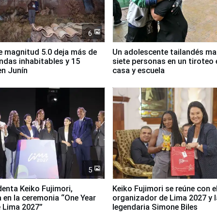
6
 magnitud 5.0 deja más de
Un adolescente tailandés ma
endas inhabitables y 15
siete personas en un tiroteo 
en Junín
casa y escuela
5
denta Keiko Fujimori,
Keiko Fujimori se reúne con e
a en la ceremonia “One Year
organizador de Lima 2027 y l
 Lima 2027”
legendaria Simone Biles