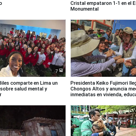
o
Cristal empataron 1-1 en el 
Monumental
7
iles comparte en Lima un
Presidenta Keiko Fujimori lle
sobre salud mental y
Chongos Altos y anuncia me
r
inmediatas en vivienda, educ
salud y empleo