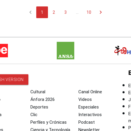
chevron_left
chevron_right
1
2
3
...
10
SH VERSION
E
Cultural
Canal Online
E
o
Ánfora 2026
Videos
J
F
Deportes
Especiales
E
a
Clic
Interactivos
m
Perfiles y Crónicas
Podcast
P
es
Ciencia y Tecnología
Newsletter