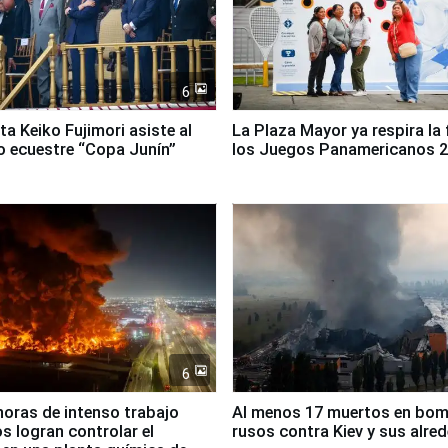
6
ta Keiko Fujimori asiste al
La Plaza Mayor ya respira la 
 ecuestre “Copa Junín”
los Juegos Panamericanos 
6
horas de intenso trabajo
Al menos 17 muertos en bo
 logran controlar el
rusos contra Kiev y sus alre