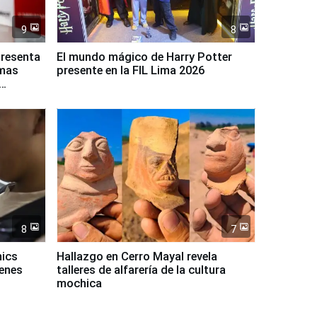
9
8
presenta
El mundo mágico de Harry Potter
rmas
presente en la FIL Lima 2026
8
7
mics
Hallazgo en Cerro Mayal revela
venes
talleres de alfarería de la cultura
mochica