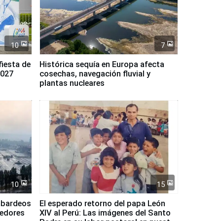
10
7
fiesta de
Histórica sequía en Europa afecta
2027
cosechas, navegación fluvial y
plantas nucleares
10
15
mbardeos
El esperado retorno del papa León
dedores
XIV al Perú: Las imágenes del Santo