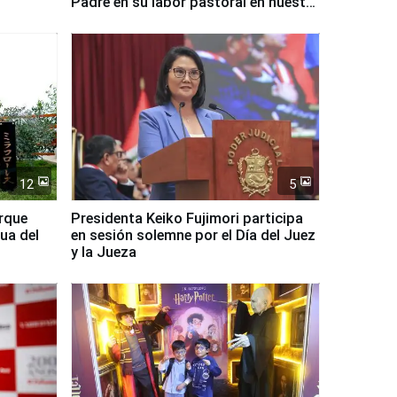
Padre en su labor pastoral en nuestro
país
12
5
arque
Presidenta Keiko Fujimori participa
ua del
en sesión solemne por el Día del Juez
y la Jueza