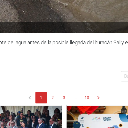
e del agua antes de la posible llegada del huracán Sally e
chevron_left
chevron_right
1
2
3
...
10