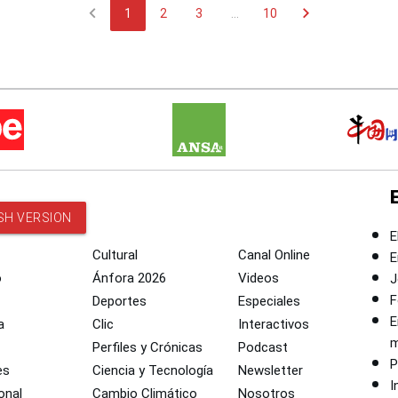
chevron_left
chevron_right
1
2
3
...
10
SH VERSION
E
Cultural
Canal Online
E
o
Ánfora 2026
Videos
J
F
Deportes
Especiales
E
a
Clic
Interactivos
m
Perfiles y Crónicas
Podcast
P
es
Ciencia y Tecnología
Newsletter
I
onal
Cambio Climático
Nosotros