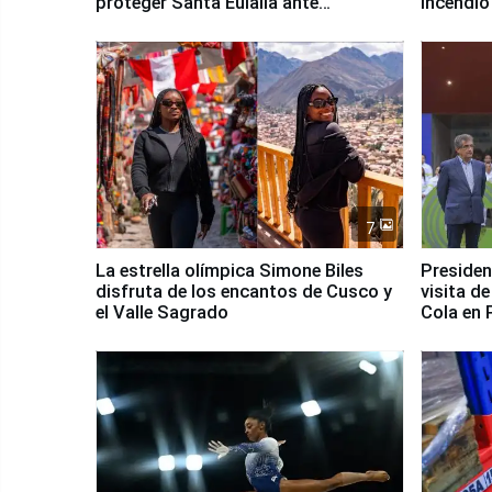
proteger Santa Eulalia ante
incendio
Fenómeno El Niño
Santiago
7
La estrella olímpica Simone Biles
Presiden
disfruta de los encantos de Cusco y
visita d
el Valle Sagrado
Cola en