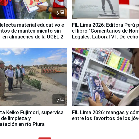
6
etecta material educativo e
FIL Lima 2026: Editora Perú 
ntos de mantenimiento sin
el libro "Comentarios de No
ir en almacenes de la UGEL 2
Legales: Laboral Vl . Derecho
Colectivo"
7
ta Keiko Fujimori, supervisa
FIL Lima 2026: mangas y có
 de limpieza y
entre los favoritos de los jó
tación en río Piura