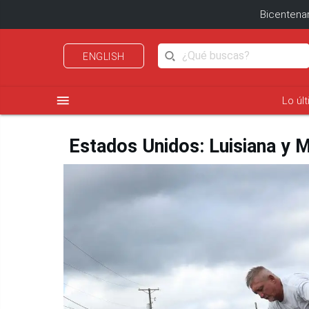
Bicentenar
ENGLISH
menu
Lo úl
Estados Unidos: Luisiana y Mi