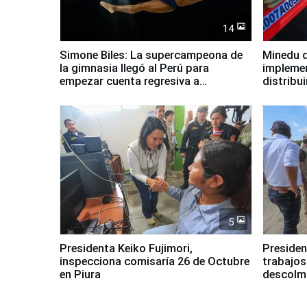
14
Simone Biles: La supercampeona de
Minedu d
la gimnasia llegó al Perú para
impleme
empezar cuenta regresiva a
distribu
Panamericanos Lima 2027
5
Presidenta Keiko Fujimori,
Presiden
inspecciona comisaría 26 de Octubre
trabajos
en Piura
descolma