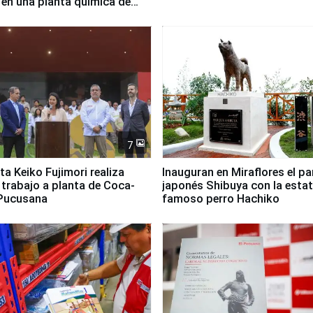
 en una planta química de
 de Chile
7
ta Keiko Fujimori realiza
Inauguran en Miraflores el p
e trabajo a planta de Coca-
japonés Shibuya con la estat
 Pucusana
famoso perro Hachiko