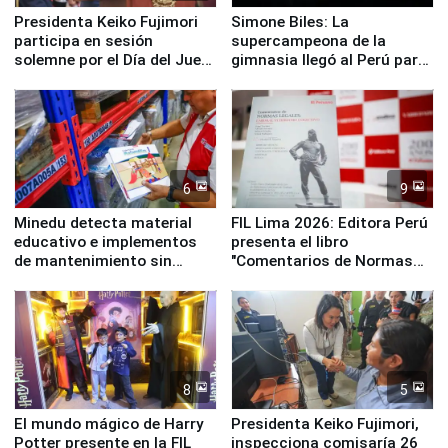
Presidenta Keiko Fujimori
Simone Biles: La
participa en sesión
supercampeona de la
solemne por el Día del Juez
gimnasia llegó al Perú para
y la Jueza
empezar cuenta regresiva a
Panamericanos Lima 2027
6
9
Minedu detecta material
FIL Lima 2026: Editora Perú
educativo e implementos
presenta el libro
de mantenimiento sin
"Comentarios de Normas
distribuir en almacenes de
Legales: Laboral Vl .
la UGEL 2
Derecho Colectivo"
8
5
El mundo mágico de Harry
Presidenta Keiko Fujimori,
Potter presente en la FIL
inspecciona comisaría 26