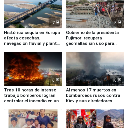
7
5
Histórica sequía en Europa
Gobierno de la presidenta
afecta cosechas,
Fujimori recupera
navegación fluvial y plantas
geomallas sin uso para
nucleares
proteger Santa Eulalia ante
Fenómeno El Niño
6
10
Tras 10 horas de intenso
Al menos 17 muertos en
trabajo bomberos logran
bombardeos rusos contra
controlar el incendio en una
Kiev y sus alrededores
planta química de Santiago
de Chile