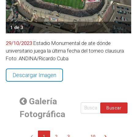
1 de 3
29/10/2023
Estadio Monumental de ate dónde
universitario juega la última fecha del torneo clausura
Foto: ANDINA/Ricardo Cuba
Descargar Imagen
Galería
Buscar
Fotográfica
chevron_left
chevron_right
1
2
3
...
10