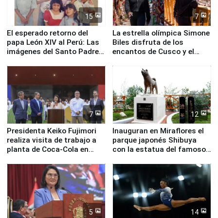
15
7
El esperado retorno del
La estrella olímpica Simone
papa León XIV al Perú: Las
Biles disfruta de los
imágenes del Santo Padre
encantos de Cusco y el
en su labor pastoral en
Valle Sagrado
nuestro país
7
12
Presidenta Keiko Fujimori
Inauguran en Miraflores el
realiza visita de trabajo a
parque japonés Shibuya
planta de Coca-Cola en
con la estatua del famoso
Pucusana
perro Hachiko
5
14