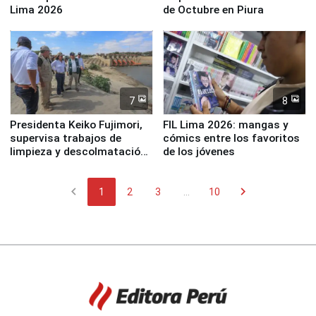
Lima 2026
de Octubre en Piura
7
8
Presidenta Keiko Fujimori,
FIL Lima 2026: mangas y
supervisa trabajos de
cómics entre los favoritos
limpieza y descolmatación
de los jóvenes
en río Piura
chevron_left
chevron_right
1
2
3
...
10