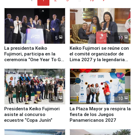
5
10
La presidenta Keiko
Keiko Fujimori se reúne con
Fujimori, participa en la
el comité organizador de
ceremonia “One Year To Go
Lima 2027 y la legendaria
de Lima 2027”
Simone Biles
11
10
Presidenta Keiko Fujimori
La Plaza Mayor ya respira la
asiste al concurso
fiesta de los Juegos
ecuestre “Copa Junín”
Panamericanos 2027