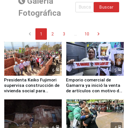
Galería
Buscar
Fotográfica
chevron_left
chevron_right
1
2
3
...
10
6
5
Presidenta Keiko Fujimori
Emporio comercial de
supervisa construcción de
Gamarra ya inició la venta
vivienda social para
de artículos con motivo de
familias afectadas por
la visita del papa León XIV
sismo en Junín
6
4