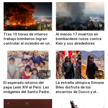
Fenómeno El Niño
6
10
Tras 10 horas de intenso
Al menos 17 muertos en
trabajo bomberos logran
bombardeos rusos contra
controlar el incendio en una
Kiev y sus alrededores
planta química de Santiago
de Chile
15
7
El esperado retorno del
La estrella olímpica Simone
papa León XIV al Perú: Las
Biles disfruta de los
imágenes del Santo Padre
encantos de Cusco y el
en su labor pastoral en
Valle Sagrado
nuestro país