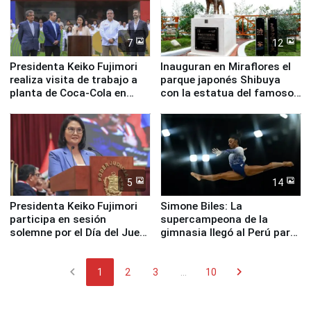
7
12
Presidenta Keiko Fujimori
Inauguran en Miraflores el
realiza visita de trabajo a
parque japonés Shibuya
planta de Coca-Cola en
con la estatua del famoso
Pucusana
perro Hachiko
5
14
Presidenta Keiko Fujimori
Simone Biles: La
participa en sesión
supercampeona de la
solemne por el Día del Juez
gimnasia llegó al Perú para
y la Jueza
empezar cuenta regresiva a
Panamericanos Lima 2027
chevron_left
chevron_right
1
2
3
...
10