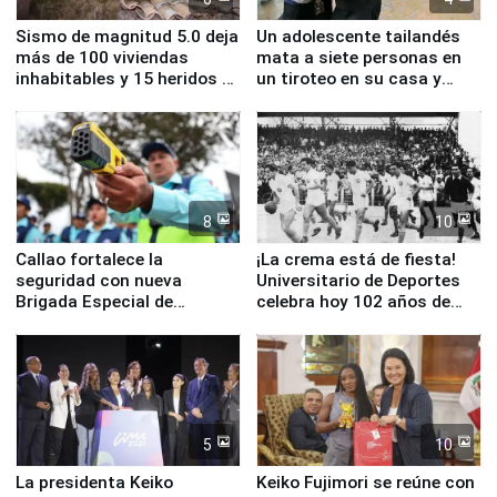
Sismo de magnitud 5.0 deja
Un adolescente tailandés
más de 100 viviendas
mata a siete personas en
inhabitables y 15 heridos en
un tiroteo en su casa y
Junín
escuela
8
10
Callao fortalece la
¡La crema está de fiesta!
seguridad con nueva
Universitario de Deportes
Brigada Especial de
celebra hoy 102 años de
Turismo y moderno
fundación
equipamiento para
Serenazgo
5
10
La presidenta Keiko
Keiko Fujimori se reúne con