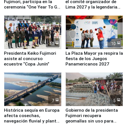
Fujimori, participa en la
el comité organizador de
ceremonia “One Year To Go
Lima 2027 y la legendaria
de Lima 2027”
Simone Biles
11
10
Presidenta Keiko Fujimori
La Plaza Mayor ya respira la
asiste al concurso
fiesta de los Juegos
ecuestre “Copa Junín”
Panamericanos 2027
7
5
Histórica sequía en Europa
Gobierno de la presidenta
afecta cosechas,
Fujimori recupera
navegación fluvial y plantas
geomallas sin uso para
nucleares
proteger Santa Eulalia ante