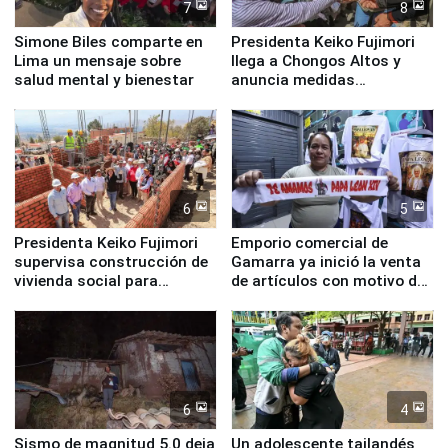
7
8
Simone Biles comparte en
Presidenta Keiko Fujimori
Lima un mensaje sobre
llega a Chongos Altos y
salud mental y bienestar
anuncia medidas
inmediatas en vivienda,
educación, salud y empleo
6
5
Presidenta Keiko Fujimori
Emporio comercial de
supervisa construcción de
Gamarra ya inició la venta
vivienda social para
de artículos con motivo de
familias afectadas por
la visita del papa León XIV
sismo en Junín
6
4
Sismo de magnitud 5.0 deja
Un adolescente tailandés