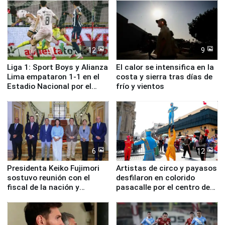
12
9
Liga 1: Sport Boys y Alianza
El calor se intensifica en la
Lima empataron 1-1 en el
costa y sierra tras días de
Estadio Nacional por el
frío y vientos
Torneo Clausura
6
12
Presidenta Keiko Fujimori
Artistas de circo y payasos
sostuvo reunión con el
desfilaron en colorido
fiscal de la nación y
pasacalle por el centro de
ministros de Estado
Lima