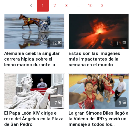
chevron_left
chevron_right
1
2
3
...
10
12
11
Alemania celebra singular
Estas son las imágenes
carrera hípica sobre el
más impactantes de la
lecho marino durante la
semana en el mundo
marea baja
7
8
El Papa León XIV dirige el
La gran Simone Biles llegó a
rezo del Ángelus en la Plaza
la Videna del IPD y envió un
de San Pedro
mensaje a todos los
deportistas del Perú