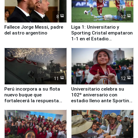
8
12
Fallece Jorge Messi, padre
Liga 1: Universitario y
del astro argentino
Sporting Cristal empataron
1-1 en el Estadio
Monumental
11
12
Perú incorpora a su flota
Universitario celebra su
nuevo buque que
102º aniversario con
fortalecerá la respuesta
estadio lleno ante Sporting
ante el fenómeno El Niño
Cristal