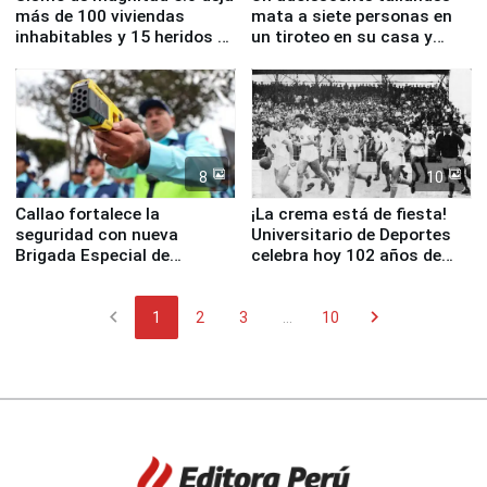
más de 100 viviendas
mata a siete personas en
inhabitables y 15 heridos en
un tiroteo en su casa y
Junín
escuela
8
10
Callao fortalece la
¡La crema está de fiesta!
seguridad con nueva
Universitario de Deportes
Brigada Especial de
celebra hoy 102 años de
Turismo y moderno
fundación
equipamiento para
chevron_left
chevron_right
Serenazgo
1
2
3
...
10