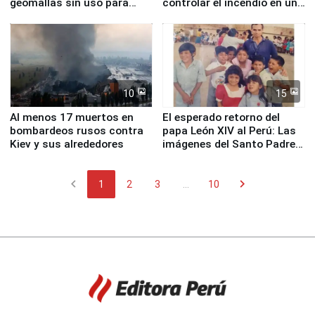
geomallas sin uso para
controlar el incendio en una
proteger Santa Eulalia ante
planta química de Santiago
Fenómeno El Niño
de Chile
10
15
Al menos 17 muertos en
El esperado retorno del
bombardeos rusos contra
papa León XIV al Perú: Las
Kiev y sus alrededores
imágenes del Santo Padre
en su labor pastoral en
nuestro país
chevron_left
chevron_right
1
2
3
...
10