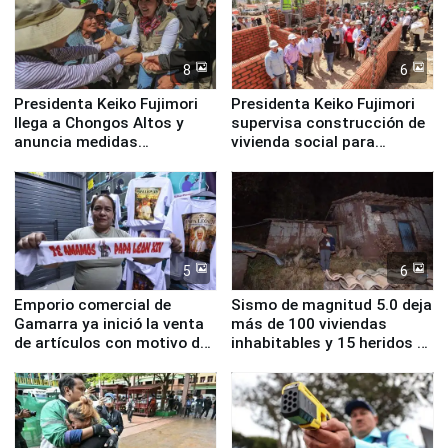
8
6
Presidenta Keiko Fujimori
Presidenta Keiko Fujimori
llega a Chongos Altos y
supervisa construcción de
anuncia medidas
vivienda social para
inmediatas en vivienda,
familias afectadas por
educación, salud y empleo
sismo en Junín
5
6
Emporio comercial de
Sismo de magnitud 5.0 deja
Gamarra ya inició la venta
más de 100 viviendas
de artículos con motivo de
inhabitables y 15 heridos en
la visita del papa León XIV
Junín