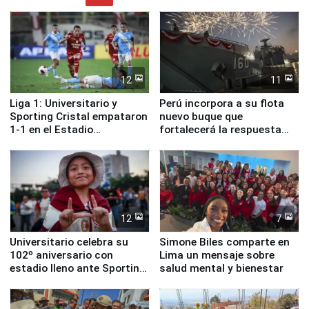
12
11
Liga 1: Universitario y
Perú incorpora a su flota
Sporting Cristal empataron
nuevo buque que
1-1 en el Estadio
fortalecerá la respuesta
Monumental
ante el fenómeno El Niño
12
7
Universitario celebra su
Simone Biles comparte en
102º aniversario con
Lima un mensaje sobre
estadio lleno ante Sporting
salud mental y bienestar
Cristal