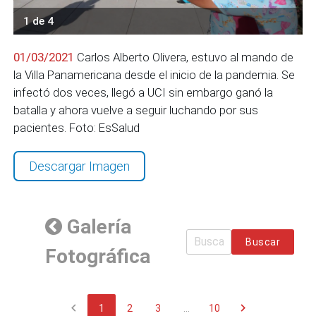
1 de 4
01/03/2021
Carlos Alberto Olivera, estuvo al mando de
la Villa Panamericana desde el inicio de la pandemia. Se
infectó dos veces, llegó a UCI sin embargo ganó la
batalla y ahora vuelve a seguir luchando por sus
pacientes. Foto: EsSalud
Descargar Imagen
Galería
Buscar
Fotográfica
chevron_left
chevron_right
1
2
3
...
10