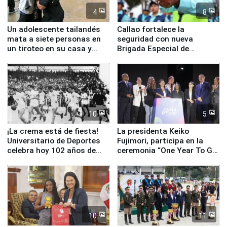
4
8
Un adolescente tailandés
Callao fortalece la
mata a siete personas en
seguridad con nueva
un tiroteo en su casa y
Brigada Especial de
escuela
Turismo y moderno
equipamiento para
Serenazgo
10
5
¡La crema está de fiesta!
La presidenta Keiko
Universitario de Deportes
Fujimori, participa en la
celebra hoy 102 años de
ceremonia “One Year To Go
fundación
de Lima 2027”
10
11