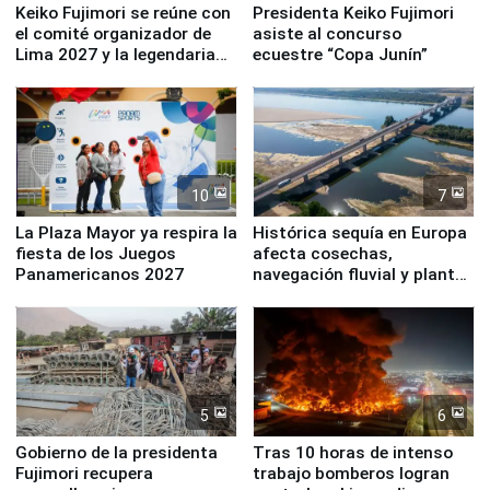
Keiko Fujimori se reúne con
Presidenta Keiko Fujimori
el comité organizador de
asiste al concurso
Lima 2027 y la legendaria
ecuestre “Copa Junín”
Simone Biles
10
7
La Plaza Mayor ya respira la
Histórica sequía en Europa
fiesta de los Juegos
afecta cosechas,
Panamericanos 2027
navegación fluvial y plantas
nucleares
5
6
Gobierno de la presidenta
Tras 10 horas de intenso
Fujimori recupera
trabajo bomberos logran