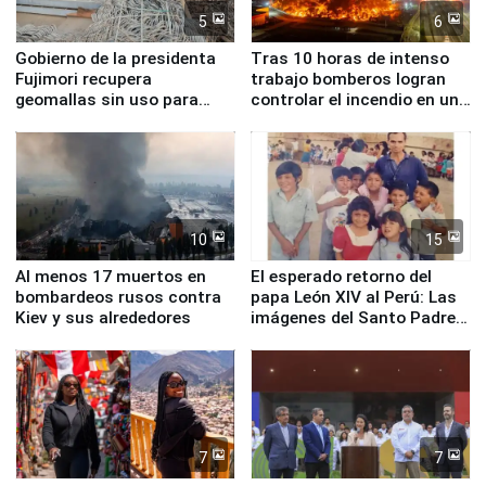
5
6
Gobierno de la presidenta
Tras 10 horas de intenso
Fujimori recupera
trabajo bomberos logran
geomallas sin uso para
controlar el incendio en una
proteger Santa Eulalia ante
planta química de Santiago
Fenómeno El Niño
de Chile
10
15
Al menos 17 muertos en
El esperado retorno del
bombardeos rusos contra
papa León XIV al Perú: Las
Kiev y sus alrededores
imágenes del Santo Padre
en su labor pastoral en
nuestro país
7
7