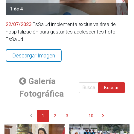
1 de 4
22/07/2023
EsSalud implementa exclusiva área de
hospitalización para gestantes adolescentes Foto:
EsSalud
Descargar Imagen
Galería
Buscar
Fotográfica
chevron_left
chevron_right
1
2
3
...
10