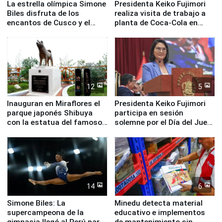
La estrella olímpica Simone
Presidenta Keiko Fujimori
Biles disfruta de los
realiza visita de trabajo a
encantos de Cusco y el
planta de Coca-Cola en
Valle Sagrado
Pucusana
12
5
Inauguran en Miraflores el
Presidenta Keiko Fujimori
parque japonés Shibuya
participa en sesión
con la estatua del famoso
solemne por el Día del Juez
perro Hachiko
y la Jueza
14
6
Simone Biles: La
Minedu detecta material
supercampeona de la
educativo e implementos
gimnasia llegó al Perú para
de mantenimiento sin