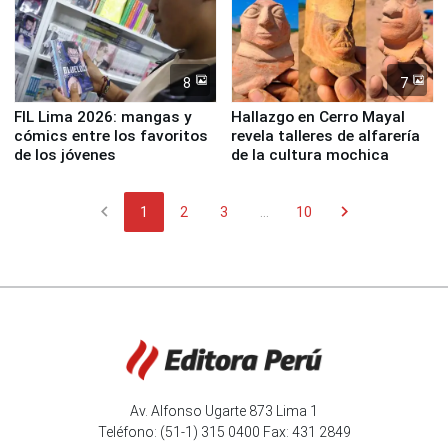
8
7
FIL Lima 2026: mangas y
Hallazgo en Cerro Mayal
cómics entre los favoritos
revela talleres de alfarería
de los jóvenes
de la cultura mochica
chevron_left
chevron_right
1
2
3
...
10
Av. Alfonso Ugarte 873 Lima 1
Teléfono: (51-1) 315 0400 Fax: 431 2849