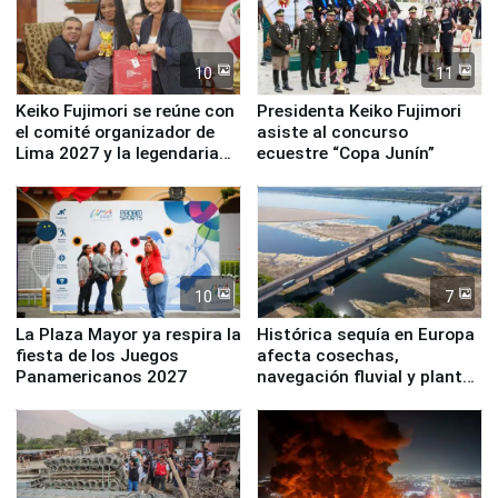
10
11
Keiko Fujimori se reúne con
Presidenta Keiko Fujimori
el comité organizador de
asiste al concurso
Lima 2027 y la legendaria
ecuestre “Copa Junín”
Simone Biles
10
7
La Plaza Mayor ya respira la
Histórica sequía en Europa
fiesta de los Juegos
afecta cosechas,
Panamericanos 2027
navegación fluvial y plantas
nucleares