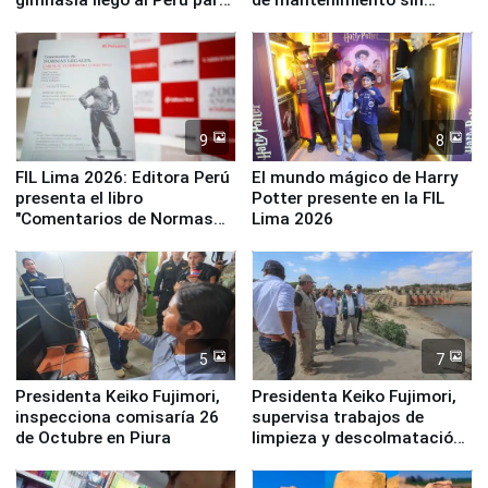
empezar cuenta regresiva a
distribuir en almacenes de
Panamericanos Lima 2027
la UGEL 2
9
8
FIL Lima 2026: Editora Perú
El mundo mágico de Harry
presenta el libro
Potter presente en la FIL
"Comentarios de Normas
Lima 2026
Legales: Laboral Vl .
Derecho Colectivo"
5
7
Presidenta Keiko Fujimori,
Presidenta Keiko Fujimori,
inspecciona comisaría 26
supervisa trabajos de
de Octubre en Piura
limpieza y descolmatación
en río Piura