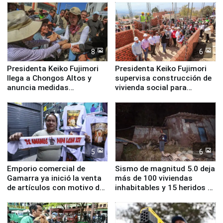
8
6
Presidenta Keiko Fujimori
Presidenta Keiko Fujimori
llega a Chongos Altos y
supervisa construcción de
anuncia medidas
vivienda social para
inmediatas en vivienda,
familias afectadas por
educación, salud y empleo
sismo en Junín
5
6
Emporio comercial de
Sismo de magnitud 5.0 deja
Gamarra ya inició la venta
más de 100 viviendas
de artículos con motivo de
inhabitables y 15 heridos en
la visita del papa León XIV
Junín