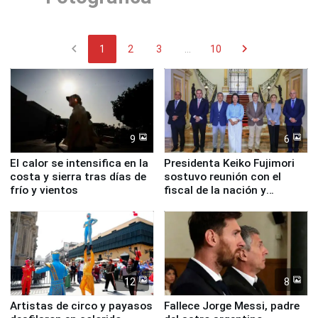
chevron_left
chevron_right
1
2
3
...
10
9
6
El calor se intensifica en la
Presidenta Keiko Fujimori
costa y sierra tras días de
sostuvo reunión con el
frío y vientos
fiscal de la nación y
ministros de Estado
12
8
Artistas de circo y payasos
Fallece Jorge Messi, padre