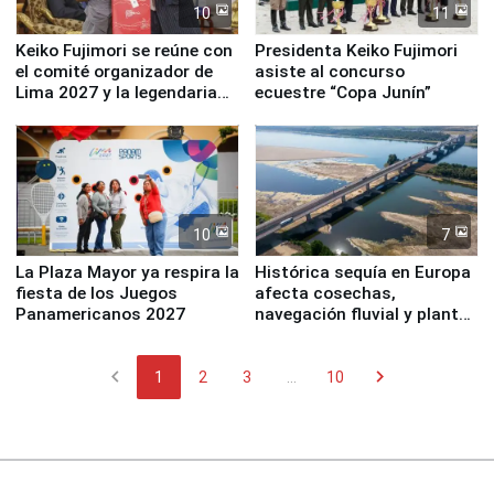
10
11
Keiko Fujimori se reúne con
Presidenta Keiko Fujimori
el comité organizador de
asiste al concurso
Lima 2027 y la legendaria
ecuestre “Copa Junín”
Simone Biles
10
7
La Plaza Mayor ya respira la
Histórica sequía en Europa
fiesta de los Juegos
afecta cosechas,
Panamericanos 2027
navegación fluvial y plantas
nucleares
chevron_left
chevron_right
1
2
3
...
10