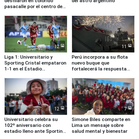
desfilaron en colorido
del astro argentino
pasacalle por el centro de
Lima
12
11
Liga 1: Universitario y
Perú incorpora a su flota
Sporting Cristal empataron
nuevo buque que
1-1 en el Estadio
fortalecerá la respuesta
Monumental
ante el fenómeno El Niño
12
7
Universitario celebra su
Simone Biles comparte en
102º aniversario con
Lima un mensaje sobre
estadio lleno ante Sporting
salud mental y bienestar
Cristal