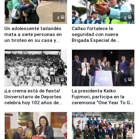
4
8
Un adolescente tailandés
Callao fortalece la
mata a siete personas en
seguridad con nueva
un tiroteo en su casa y
Brigada Especial de
escuela
Turismo y moderno
equipamiento para
Serenazgo
10
5
¡La crema está de fiesta!
La presidenta Keiko
Universitario de Deportes
Fujimori, participa en la
celebra hoy 102 años de
ceremonia “One Year To Go
fundación
de Lima 2027”