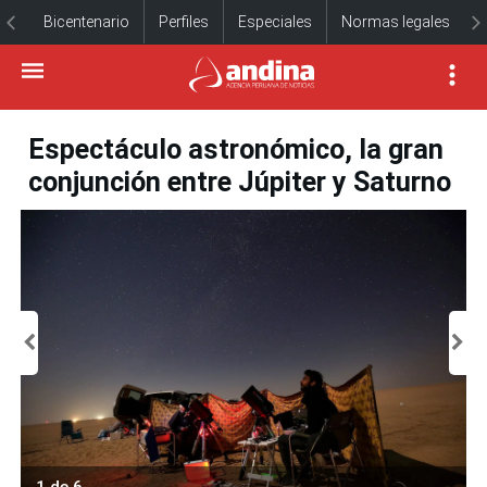
Bicentenario
Perfiles
Especiales
Normas legales
Espectáculo astronómico, la gran
conjunción entre Júpiter y Saturno
1 de 6