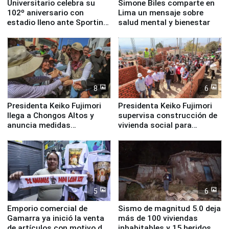
Universitario celebra su
Simone Biles comparte en
102º aniversario con
Lima un mensaje sobre
estadio lleno ante Sporting
salud mental y bienestar
Cristal
8
6
Presidenta Keiko Fujimori
Presidenta Keiko Fujimori
llega a Chongos Altos y
supervisa construcción de
anuncia medidas
vivienda social para
inmediatas en vivienda,
familias afectadas por
educación, salud y empleo
sismo en Junín
5
6
Emporio comercial de
Sismo de magnitud 5.0 deja
Gamarra ya inició la venta
más de 100 viviendas
de artículos con motivo de
inhabitables y 15 heridos en