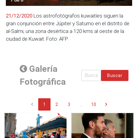
21/12/2020
Los astrofotógrafos kuwaitíes siguen la
gran conjunción entre Júpiter y Saturno en el distrito de
al-Salmi, una zona desértica a 120 kms al oeste de la
ciudad de Kuwait. Foto: AFP
Galería
Buscar
Fotográfica
chevron_left
chevron_right
1
2
3
...
10