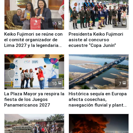
10
11
Keiko Fujimori se reúne con
Presidenta Keiko Fujimori
el comité organizador de
asiste al concurso
Lima 2027 y la legendaria
ecuestre “Copa Junín”
Simone Biles
10
7
La Plaza Mayor ya respira la
Histórica sequía en Europa
fiesta de los Juegos
afecta cosechas,
Panamericanos 2027
navegación fluvial y plantas
nucleares