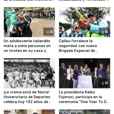
la visita del papa León XIV
Junín
4
8
Un adolescente tailandés
Callao fortalece la
mata a siete personas en
seguridad con nueva
un tiroteo en su casa y
Brigada Especial de
escuela
Turismo y moderno
equipamiento para
Serenazgo
10
5
¡La crema está de fiesta!
La presidenta Keiko
Universitario de Deportes
Fujimori, participa en la
celebra hoy 102 años de
ceremonia “One Year To Go
fundación
de Lima 2027”