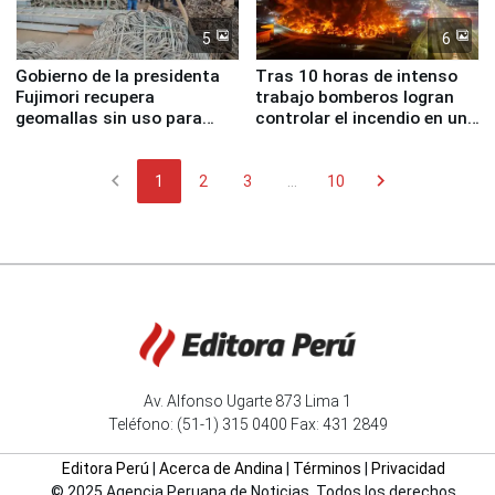
5
6
Gobierno de la presidenta
Tras 10 horas de intenso
Fujimori recupera
trabajo bomberos logran
geomallas sin uso para
controlar el incendio en una
proteger Santa Eulalia ante
planta química de Santiago
Fenómeno El Niño
de Chile
chevron_left
chevron_right
1
2
3
...
10
Av. Alfonso Ugarte 873 Lima 1
Teléfono: (51-1) 315 0400 Fax: 431 2849
Editora Perú
|
Acerca de Andina
|
Términos
|
Privacidad
© 2025 Agencia Peruana de Noticias. Todos los derechos