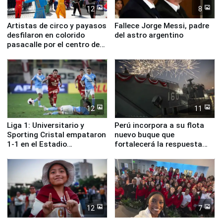
12
8
Artistas de circo y payasos
Fallece Jorge Messi, padre
desfilaron en colorido
del astro argentino
pasacalle por el centro de
Lima
12
11
Liga 1: Universitario y
Perú incorpora a su flota
Sporting Cristal empataron
nuevo buque que
1-1 en el Estadio
fortalecerá la respuesta
Monumental
ante el fenómeno El Niño
12
7